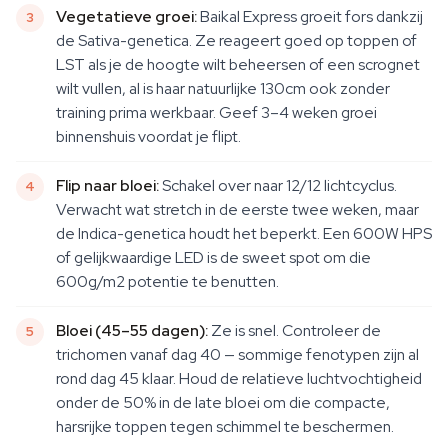
Vegetatieve groei:
Baikal Express groeit fors dankzij
de Sativa-genetica. Ze reageert goed op toppen of
LST als je de hoogte wilt beheersen of een scrognet
wilt vullen, al is haar natuurlijke 130cm ook zonder
training prima werkbaar. Geef 3–4 weken groei
binnenshuis voordat je flipt.
Flip naar bloei:
Schakel over naar 12/12 lichtcyclus.
Verwacht wat stretch in de eerste twee weken, maar
de Indica-genetica houdt het beperkt. Een 600W HPS
of gelijkwaardige LED is de sweet spot om die
600g/m2 potentie te benutten.
Bloei (45–55 dagen):
Ze is snel. Controleer de
trichomen vanaf dag 40 — sommige fenotypen zijn al
rond dag 45 klaar. Houd de relatieve luchtvochtigheid
onder de 50% in de late bloei om die compacte,
harsrijke toppen tegen schimmel te beschermen.