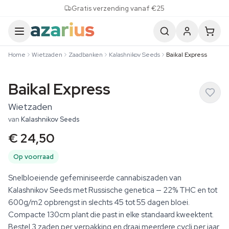
Skip to content
Gratis verzending vanaf €25
Home
Wietzaden
Zaadbanken
Kalashnikov Seeds
Baikal Express
Baikal Express
Wietzaden
van
Kalashnikov Seeds
€ 24,50
Op voorraad
Snelbloeiende gefeminiseerde cannabiszaden van
Kalashnikov Seeds met Russische genetica — 22% THC en tot
600g/m2 opbrengst in slechts 45 tot 55 dagen bloei.
Compacte 130cm plant die past in elke standaard kweektent.
Bestel 3 zaden per verpakking en draai meerdere cycli per jaar.