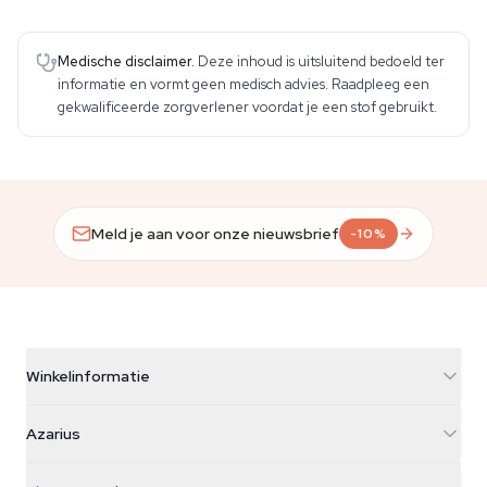
Medische disclaimer.
Deze inhoud is uitsluitend bedoeld ter
informatie en vormt geen medisch advies. Raadpleeg een
gekwalificeerde zorgverlener voordat je een stof gebruikt.
Meld je aan voor onze nieuwsbrief
-10%
Winkelinformatie
Azarius
Azarius
Galvaniweg 11
5482 TN Schijndel
Cannabiszaden