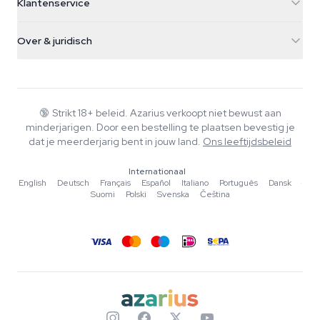
Klantenservice
Nederland
Paddo's
Verzendinfo
support@azarius.com
Smokeshop
Over & juridisch
+31(0)204897914
Retourbeleid
Smartshop
Over Azarius
Kwaliteitsgarantie
Herbshop
Wiki
Contact
Growshop
Blog
🔞
Strikt 18+ beleid. Azarius verkoopt niet bewust aan
Veelgestelde vragen
minderjarigen. Door een bestelling te plaatsen bevestig je
Muziek
Privacybeleid
dat je meerderjarig bent in jouw land.
Ons leeftijdsbeleid
Schrijvers
Internationaal
Redactionele normen
English
·
Deutsch
·
Français
·
Español
·
Italiano
·
Português
·
Dansk
·
Suomi
·
Polski
·
Svenska
·
Čeština
Tools & Calculators
Acties
Sitemap