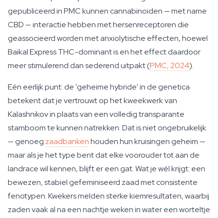
gepubliceerd in PMC kunnen cannabinoiden — met name
CBD — interactie hebben met hersenreceptoren die
geassocieerd worden met anxiolytische effecten, hoewel
Baikal Express THC-dominant is en het effect daardoor
meer stimulerend dan sederend uitpakt (
PMC, 2024
).
Eén eerlijk punt: de 'geheime hybride' in de genetica
betekent dat je vertrouwt op het kweekwerk van
Kalashnikov in plaats van een volledig transparante
stamboom te kunnen natrekken. Dat is niet ongebruikelijk
— genoeg
zaadbanken
houden hun kruisingen geheim —
maar als je het type bent dat elke voorouder tot aan de
landrace wil kennen, blijft er een gat. Wat je wél krijgt: een
bewezen, stabiel gefeminiseerd zaad met consistente
fenotypen. Kwekers melden sterke kiemresultaten, waarbij
zaden vaak al na een nachtje weken in water een worteltje