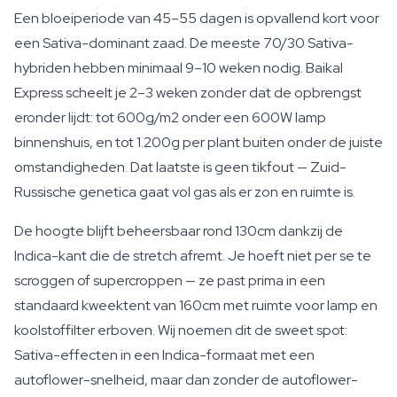
Een bloeiperiode van 45–55 dagen is opvallend kort voor
een Sativa-dominant zaad. De meeste 70/30 Sativa-
hybriden hebben minimaal 9–10 weken nodig. Baikal
Express scheelt je 2–3 weken zonder dat de opbrengst
eronder lijdt: tot 600g/m2 onder een 600W lamp
binnenshuis, en tot 1.200g per plant buiten onder de juiste
omstandigheden. Dat laatste is geen tikfout — Zuid-
Russische genetica gaat vol gas als er zon en ruimte is.
De hoogte blijft beheersbaar rond 130cm dankzij de
Indica-kant die de stretch afremt. Je hoeft niet per se te
scroggen of supercroppen — ze past prima in een
standaard kweektent van 160cm met ruimte voor lamp en
koolstoffilter erboven. Wij noemen dit de sweet spot:
Sativa-effecten in een Indica-formaat met een
autoflower-snelheid, maar dan zonder de autoflower-