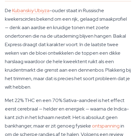
De
Kubanskiy Ubiyza
-ouder staat in Russische
kwekerscircles bekend om een rijk, gelaagd smaakprofiel
— denk aan aardse en kruidige tonen met zoete
ondertonen die na de uitademing blijven hangen. Baikal
Express draagt dat karakter voort. In de laatste twee
weken van de bloei ontwikkelen de toppen een dikke
harslaag waardoor de hele kweektent ruikt als een
kruidentmarkt die grenst aan een dennenbos. Plakkerig bij
het trimmen, maar dat is precies het soort probleem dat je
wilt hebben.
Met 22% THC en een 70% Sativa-aandeel is het effect
eerst cerebraal — helder en energiek — waarna de Indica-
kant zich in het lichaam nestelt. Het is absoluut geen
bankhanger, maar er zit genoeg fysieke
ontspanning
in
om de scherpe randjes af te halen. Volgens een review