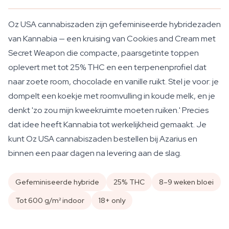
Oz USA cannabiszaden zijn gefeminiseerde hybridezaden
van Kannabia — een kruising van Cookies and Cream met
Secret Weapon die compacte, paarsgetinte toppen
oplevert met tot 25% THC en een terpenenprofiel dat
naar zoete room, chocolade en vanille ruikt. Stel je voor: je
dompelt een koekje met roomvulling in koude melk, en je
denkt 'zo zou mijn kweekruimte moeten ruiken.' Precies
dat idee heeft Kannabia tot werkelijkheid gemaakt. Je
kunt Oz USA cannabiszaden bestellen bij Azarius en
binnen een paar dagen na levering aan de slag.
Gefeminiseerde hybride
25% THC
8–9 weken bloei
Tot 600 g/m² indoor
18+ only