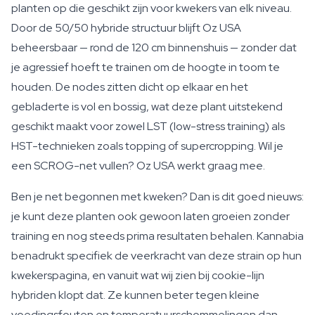
planten op die geschikt zijn voor kwekers van elk niveau.
Door de 50/50 hybride structuur blijft Oz USA
beheersbaar — rond de 120 cm binnenshuis — zonder dat
je agressief hoeft te trainen om de hoogte in toom te
houden. De nodes zitten dicht op elkaar en het
gebladerte is vol en bossig, wat deze plant uitstekend
geschikt maakt voor zowel LST (low-stress training) als
HST-technieken zoals topping of supercropping. Wil je
een SCROG-net vullen? Oz USA werkt graag mee.
Ben je net begonnen met kweken? Dan is dit goed nieuws:
je kunt deze planten ook gewoon laten groeien zonder
training en nog steeds prima resultaten behalen. Kannabia
benadrukt specifiek de veerkracht van deze strain op hun
kwekerspagina, en vanuit wat wij zien bij cookie-lijn
hybriden klopt dat. Ze kunnen beter tegen kleine
voedingsfouten en temperatuurschommelingen dan