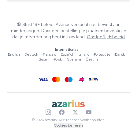
Smartshop
Over Azarius
Kwaliteitsgarantie
Herbshop
Wiki
Contact
Growshop
Blog
🔞
Strikt 18+ beleid. Azarius verkoopt niet bewust aan
Veelgestelde vragen
minderjarigen. Door een bestelling te plaatsen bevestig je
Schrijvers
Privacybeleid
dat je meerderjarig bent in jouw land.
Ons leeftijdsbeleid
Redactionele normen
Internationaal
Tools & Calculators
English
·
Deutsch
·
Français
·
Español
·
Italiano
·
Português
·
Dansk
·
Suomi
·
Polski
·
Svenska
·
Čeština
Acties
Sitemap
© 2026 Azarius. Alle rechten voorbehouden.
Cookies beheren