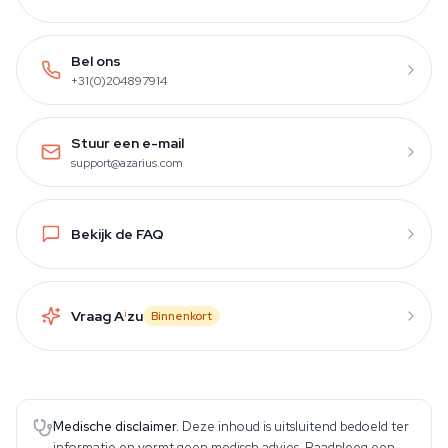
Bel ons
+31(0)204897914
Stuur een e-mail
support@azarius.com
Bekijk de FAQ
Vraag A
i
zu
Binnenkort
Medische disclaimer.
Deze inhoud is uitsluitend bedoeld ter
informatie en vormt geen medisch advies. Raadpleeg een