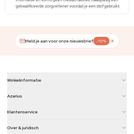
gekwalificeerde zorgverlener voordat je een stof gebruikt.
Meld je aan voor onze nieuwsbrief
-10%
Winkelinformatie
Azarius
Azarius
Galvaniweg 11
5482 TN Schijndel
Cannabiszaden
Klantenservice
Nederland
Paddo's
Verzendinfo
support@azarius.com
Smokeshop
Over & juridisch
+31(0)204897914
Retourbeleid