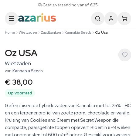
Skip to content
Gratis verzending vanaf €25
Home
Wietzaden
Zaadbanken
Kannabia Seeds
Oz Usa
Oz USA
Wietzaden
van
Kannabia Seeds
€ 38,00
Op voorraad
Gefeminiseerde hybridezaden van Kannabia met tot 25% THC
en een terpenenprofiel van zoete room, chocolade en vanille.
Kruising van Cookies and Cream met Secret Weapon die
compacte, paarsgetinte toppen oplevert. Bloeit in 8–9 weken
met opbrengsten tot 600 g/m² indoor. Geschikt voor kwekers