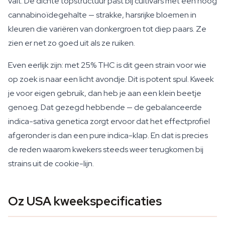
valt. De dichte topstructuur past bij cultivars met een hoog
cannabinoïdegehalte — strakke, harsrijke bloemen in
kleuren die variëren van donkergroen tot diep paars. Ze
zien er net zo goed uit als ze ruiken.
Even eerlijk zijn: met 25% THC is dit geen strain voor wie
op zoek is naar een licht avondje. Dit is potent spul. Kweek
je voor eigen gebruik, dan heb je aan een klein beetje
genoeg. Dat gezegd hebbende — de gebalanceerde
indica-sativa genetica zorgt ervoor dat het effectprofiel
afgeronder is dan een pure indica-klap. En dat is precies
de reden waarom kwekers steeds weer terugkomen bij
strains uit de cookie-lijn.
Oz USA kweekspecificaties