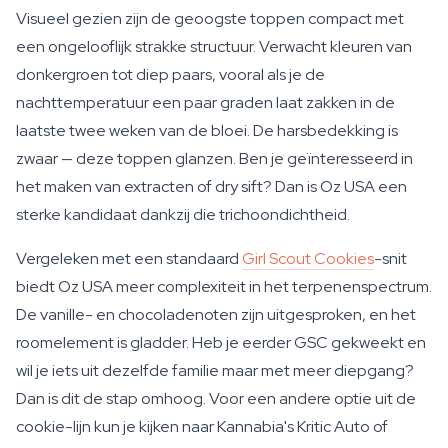
Visueel gezien zijn de geoogste toppen compact met
een ongelooflijk strakke structuur. Verwacht kleuren van
donkergroen tot diep paars, vooral als je de
nachttemperatuur een paar graden laat zakken in de
laatste twee weken van de bloei. De harsbedekking is
zwaar — deze toppen glanzen. Ben je geïnteresseerd in
het maken van extracten of dry sift? Dan is Oz USA een
sterke kandidaat dankzij die trichoondichtheid.
Vergeleken met een standaard
Girl Scout Cookies
-snit
biedt Oz USA meer complexiteit in het terpenenspectrum.
De vanille- en chocoladenoten zijn uitgesproken, en het
roomelement is gladder. Heb je eerder GSC gekweekt en
wil je iets uit dezelfde familie maar met meer diepgang?
Dan is dit de stap omhoog. Voor een andere optie uit de
cookie-lijn kun je kijken naar Kannabia's Kritic Auto of