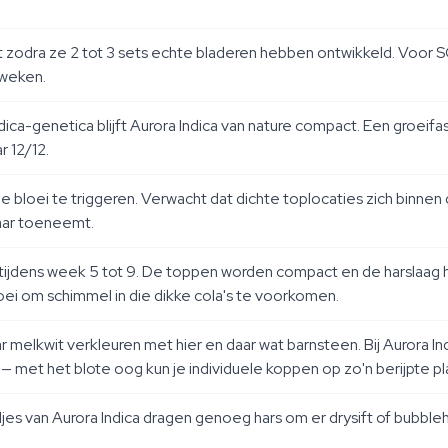
t zodra ze 2 tot 3 sets echte bladeren hebben ontwikkeld. Voor SO
kweken.
ca-genetica blijft Aurora Indica van nature compact. Een groeif
r 12/12.
de bloei te triggeren. Verwacht dat dichte toplocaties zich bin
aar toeneemt.
tijdens week 5 tot 9. De toppen worden compact en de harslaag h
oei om schimmel in die dikke cola's te voorkomen.
melkwit verkleuren met hier en daar wat barnsteen. Bij Aurora In
 met het blote oog kun je individuele koppen op zo'n berijpte pl
djes van Aurora Indica dragen genoeg hars om er drysift of bubble