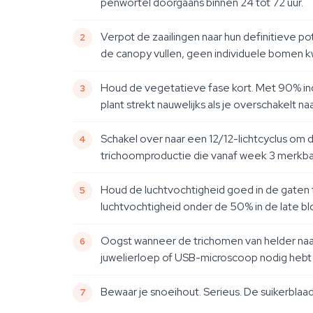
penwortel doorgaans binnen 24 tot 72 uur.
Verpot de zaailingen naar hun definitieve po
de canopy vullen, geen individuele bomen 
Houd de vegetatieve fase kort. Met 90% indi
plant strekt nauwelijks als je overschakelt naa
Schakel over naar een 12/12-lichtcyclus om 
trichoomproductie die vanaf week 3 merkb
Houd de luchtvochtigheid goed in de gaten 
luchtvochtigheid onder de 50% in de late bl
Oogst wanneer de trichomen van helder naar 
juwelierloep of USB-microscoop nodig hebt —
Bewaar je snoeihout. Serieus. De suikerblaa