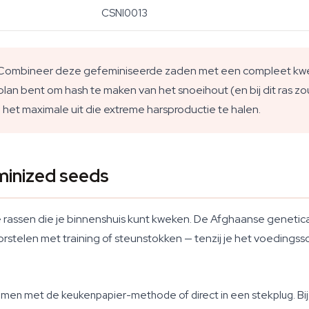
CSNI0013
e? Combineer deze gefeminiseerde zaden met een compleet kwe
an plan bent om hash te maken van het snoeihout (en bij dit ras 
het maximale uit die extreme harsproductie te halen.
minized seeds
 rassen die je binnenshuis kunt kweken. De Afghaanse genetica
stelen met training of steunstokken — tenzij je het voedingss
iemen met de keukenpapier-methode of direct in een stekplug. Bi