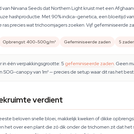
 van Nirvana Seeds dat Northern Light kruist met een Afghaans
ze hashproductie. Met 90% indica-genetica, een bloeitijd van
 ras precies wat trichoomjagers zoeken. Vijf gefeminiseerde z
Opbrengst: 400–500g/m²
Gefeminiseerde zaden
5 zaden
ar in één verpakkingsgrootte: 5
gefeminiseerde zaden
. Geen m
en SOG-canopy van 1m² — precies de setup waar dit ras het beste 
ekruimte verdient
meeste beloven snelle bloei, makkelijk kweken of dikke opbrengs
 het over een plant die zó dik onder de trichomen zit dat het 