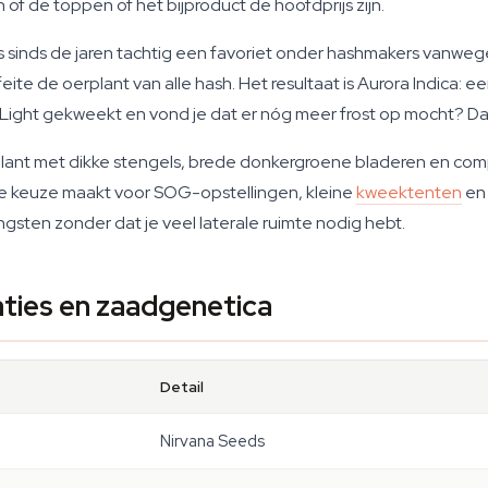
of de toppen of het bijproduct de hoofdprijs zijn.
s sinds de jaren tachtig een favoriet onder hashmakers vanweg
feite de oerplant van alle hash. Het resultaat is Aurora Indica: 
Light gekweekt en vond je dat er nóg meer frost op mocht? Dan 
plant met dikke stengels, brede donkergroene bladeren en com
ke keuze maakt voor SOG-opstellingen, kleine
kweektenten
en 
sten zonder dat je veel laterale ruimte nodig hebt.
aties en zaadgenetica
Detail
Nirvana Seeds