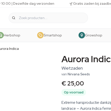
r 10:00 | Dezelfde dag verzonden
Gratis zaden bij zaadb
Herbshop
Smartshop
Growshop
urora Indica
Aurora Indi
Wietzaden
van
Nirvana Seeds
€ 25,00
Op voorraad
Extreme harsproductie dankzij
landrace — Aurora Indica fem