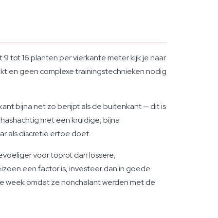
 tot 16 planten per vierkante meter kijk je naar
ikt en geen complexe trainingstechnieken nodig
nt bijna net zo berijpt als de buitenkant — dit is
 hashachtig met een kruidige, bijna
r als discretie ertoe doet.
gevoeliger voor toprot dan lossere,
seizoen een factor is, investeer dan in goede
atste week omdat ze nonchalant werden met de