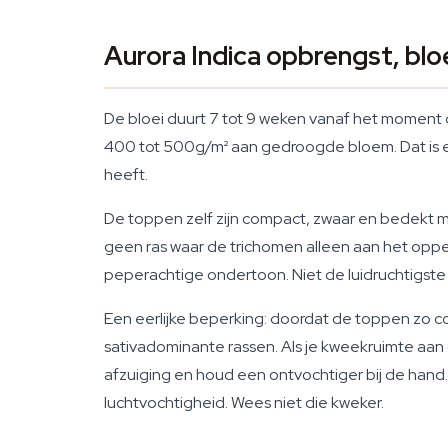
Aurora Indica opbrengst, blo
De bloei duurt 7 tot 9 weken vanaf het moment d
400 tot 500g/m² aan gedroogde bloem. Dat is ee
heeft.
De toppen zelf zijn compact, zwaar en bedekt met 
geen ras waar de trichomen alleen aan het opperv
peperachtige ondertoon. Niet de luidruchtigste p
Een eerlijke beperking: doordat de toppen zo comp
sativadominante rassen. Als je kweekruimte aan de
afzuiging en houd een ontvochtiger bij de hand
luchtvochtigheid. Wees niet die kweker.