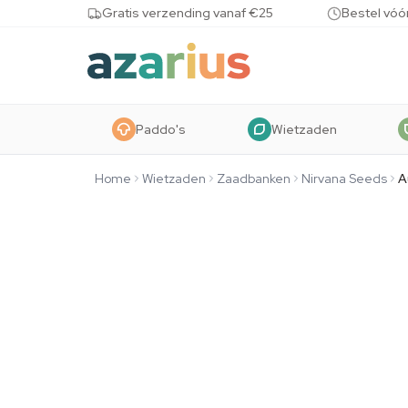
Skip to content
Gratis verzending vanaf €25
Bestel vóó
Paddo's
Wietzaden
Home
Wietzaden
Zaadbanken
Nirvana Seeds
A