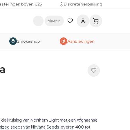
estellingen boven €25
Discrete verpakking
Meer
Smokeshop
Aanbiedingen
ca
 de kruising van Northern Light met een Afghaanse
inized seeds van Nirvana Seeds leveren 400 tot