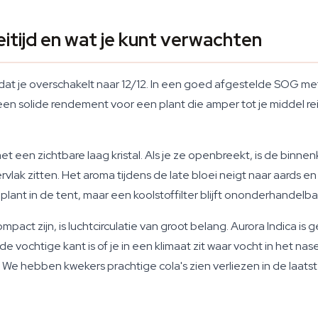
eitijd en wat je kunt verwachten
at je overschakelt naar 12/12. In een goed afgestelde SOG met 9
n solide rendement voor een plant die amper tot je middel re
een zichtbare laag kristal. Als je ze openbreekt, is de binnenka
lak zitten. Het aroma tijdens de late bloei neigt naar aards en
lant in de tent, maar een koolstoffilter blijft ononderhandelbaa
act zijn, is luchtcirculatie van groot belang. Aurora Indica is 
 vochtige kant is of je in een klimaat zit waar vocht in het na
. We hebben kwekers prachtige cola's zien verliezen in de la