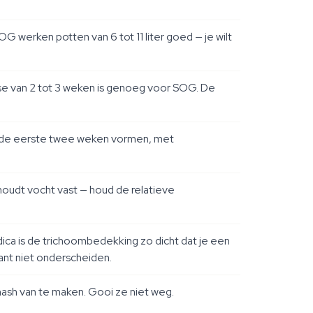
G werken potten van 6 tot 11 liter goed — je wilt
ase van 2 tot 3 weken is genoeg voor SOG. De
nen de eerste twee weken vormen, met
oudt vocht vast — houd de relatieve
dica is de trichoombedekking zo dicht dat je een
ant niet onderscheiden.
hash van te maken. Gooi ze niet weg.