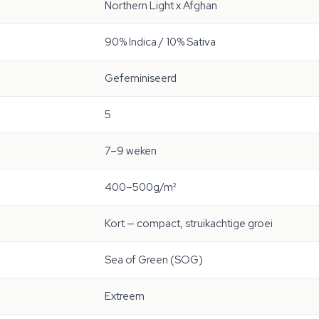
Northern Light x Afghan
90% Indica / 10% Sativa
Gefeminiseerd
5
7–9 weken
400–500g/m²
Kort — compact, struikachtige groei
Sea of Green (SOG)
Extreem