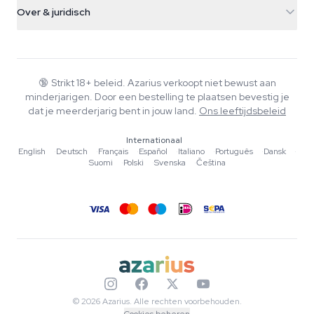
Verzendinfo
support@azarius.com
Smokeshop
Over & juridisch
+31(0)204897914
Retourbeleid
Smartshop
Over Azarius
Kwaliteitsgarantie
Herbshop
Wiki
Contact
Growshop
Blog
🔞
Strikt 18+ beleid. Azarius verkoopt niet bewust aan
Veelgestelde vragen
minderjarigen. Door een bestelling te plaatsen bevestig je
Muziek
Privacybeleid
dat je meerderjarig bent in jouw land.
Ons leeftijdsbeleid
Schrijvers
Internationaal
Redactionele normen
English
·
Deutsch
·
Français
·
Español
·
Italiano
·
Português
·
Dansk
·
Suomi
·
Polski
·
Svenska
·
Čeština
Tools & Calculators
Acties
Sitemap
© 2026 Azarius. Alle rechten voorbehouden.