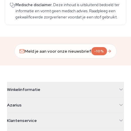
Medische disclaimer.
Deze inhoud is uitsluitend bedoeld ter
informatie en vormt geen medisch advies. Raadpleeg een
gekwalificeerde zorgverlener voordat je een stof gebruikt.
Meld je aan voor onze nieuwsbrief
-10%
Winkelinformatie
Azarius
Azarius
Galvaniweg 11
5482 TN Schijndel
Cannabiszaden
Klantenservice
Nederland
Paddo's