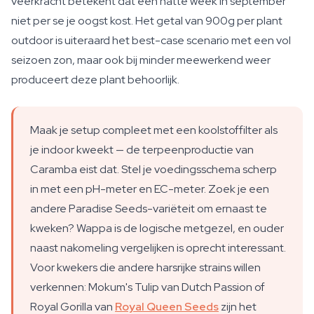
veerkracht betekent dat een natte week in september
niet per se je oogst kost. Het getal van 900g per plant
outdoor is uiteraard het best-case scenario met een vol
seizoen zon, maar ook bij minder meewerkend weer
produceert deze plant behoorlijk.
Maak je setup compleet met een koolstoffilter als
je indoor kweekt — de terpeenproductie van
Caramba eist dat. Stel je voedingsschema scherp
in met een pH-meter en EC-meter. Zoek je een
andere Paradise Seeds-variëteit om ernaast te
kweken? Wappa is de logische metgezel, en ouder
naast nakomeling vergelijken is oprecht interessant.
Voor kwekers die andere harsrijke strains willen
verkennen: Mokum's Tulip van Dutch Passion of
Royal Gorilla van
Royal Queen Seeds
zijn het