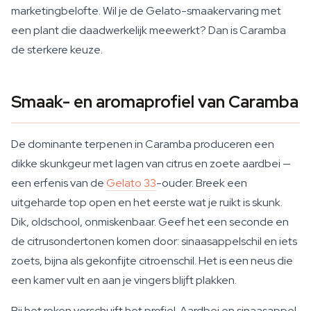
marketingbelofte. Wil je de Gelato-smaakervaring met
een plant die daadwerkelijk meewerkt? Dan is Caramba
de sterkere keuze.
Smaak- en aromaprofiel van Caramba
De dominante terpenen in Caramba produceren een
dikke skunkgeur met lagen van citrus en zoete aardbei —
een erfenis van de
Gelato 33
-ouder. Breek een
uitgeharde top open en het eerste wat je ruikt is skunk.
Dik, oldschool, onmiskenbaar. Geef het een seconde en
de citrusondertonen komen door: sinaasappelschil en iets
zoets, bijna als gekonfijte citroenschil. Het is een neus die
een kamer vult en aan je vingers blijft plakken.
Bij het roken verschuift het profiel. Aardbei en sinaasappel