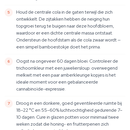
Houd de centrale cola in de gaten terwijl die zich
ontwikkelt. De zijtakken hebben de neiging hun
topgroei terug te buigen naar deze hoofdbloem,
waardoor er een dichte centrale massa ontstaat.
Ondersteun de hoofdstam als de cola zwaar wordt —
een simpel bamboestokje doet het prima.
Oogst na ongeveer 60 dagen bloei. Controleer de
trichoomkleur met een juweliersloup: overwegend
melkwit met een paar amberkleurige kopjes is het
ideale moment voor een gebalanceerde
cannabinoïde-expressie.
Droog in een donkere, goed geventileerde ruimte bij
18–22 °C en 55–60% luchtvochtigheid gedurende 7–
10 dagen. Cure in glazen potten voor minimaal twee
weken zodat die honing- en fruitterpenen zich