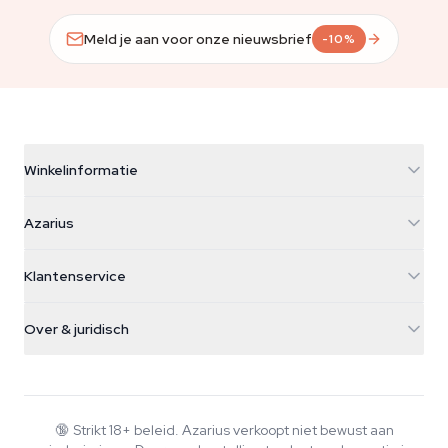
Meld je aan voor onze nieuwsbrief
-10%
Winkelinformatie
Azarius
Azarius
Galvaniweg 11
5482 TN Schijndel
Cannabiszaden
Klantenservice
Nederland
Paddo's
Verzendinfo
support@azarius.com
Smokeshop
Over & juridisch
+31(0)204897914
Retourbeleid
Smartshop
Over Azarius
Kwaliteitsgarantie
Herbshop
Wiki
Contact
Growshop
Blog
🔞
Strikt 18+ beleid. Azarius verkoopt niet bewust aan
Veelgestelde vragen