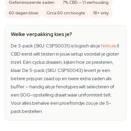
Gefeminiseerde zaden
7% CBD — 1:1 verhouding
60 dagen bloei
Circa 60 cm hoogte
18+ only
Welke verpakking kies je?
De 3-pack (SKU: CSPS0031) is logisch als je
Nebula
II
CBD eerst wilt testen in jouw setup voordat je groter
inzet. Eén cyclus draaien, kijken hoe ze presteren,
klaar. De 5-pack (SKU: CSPS0043) levert je een
betere prijs per zaad op en twee extra zaden als
buffer — handig als je fenotypes wilt selecteren of
een SOG-opstelling draait waar uniformiteit telt.
Voor alles behalve een proefrondje zou je de 5-
pack bestellen.