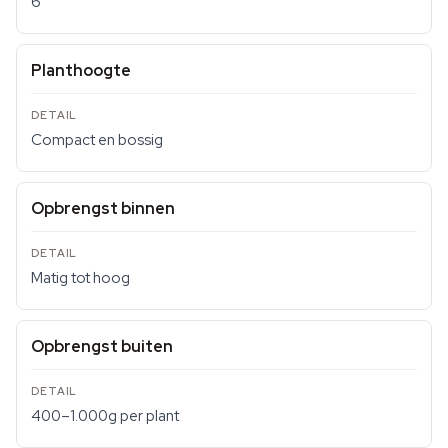
6
Planthoogte
Compact en bossig
Opbrengst binnen
Matig tot hoog
Opbrengst buiten
400–1.000g per plant