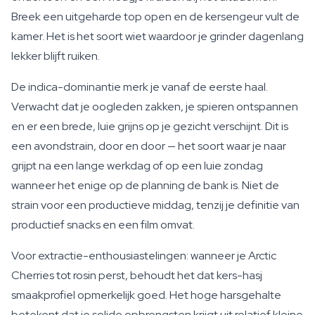
Breek een uitgeharde top open en de kersengeur vult de
kamer. Het is het soort wiet waardoor je grinder dagenlang
lekker blijft ruiken.
De indica-dominantie merk je vanaf de eerste haal.
Verwacht dat je oogleden zakken, je spieren ontspannen
en er een brede, luie grijns op je gezicht verschijnt. Dit is
een avondstrain, door en door — het soort waar je naar
grijpt na een lange werkdag of op een luie zondag
wanneer het enige op de planning de bank is. Niet de
strain voor een productieve middag, tenzij je definitie van
productief snacks en een film omvat.
Voor extractie-enthousiastelingen: wanneer je Arctic
Cherries tot rosin perst, behoudt het dat kers-hasj
smaakprofiel opmerkelijk goed. Het hoge harsgehalte
betekent dat je solide opbrengsten krijgt uit relatief kleine