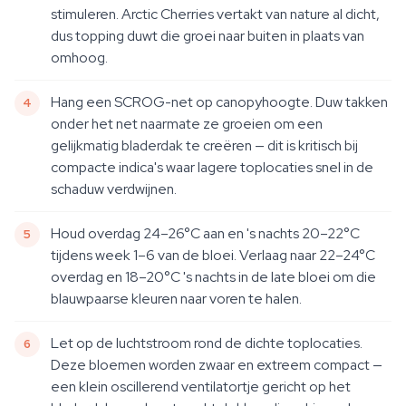
stimuleren. Arctic Cherries vertakt van nature al dicht,
dus topping duwt die groei naar buiten in plaats van
omhoog.
Hang een SCROG-net op canopyhoogte. Duw takken
onder het net naarmate ze groeien om een
gelijkmatig bladerdak te creëren — dit is kritisch bij
compacte indica's waar lagere toplocaties snel in de
schaduw verdwijnen.
Houd overdag 24–26°C aan en 's nachts 20–22°C
tijdens week 1–6 van de bloei. Verlaag naar 22–24°C
overdag en 18–20°C 's nachts in de late bloei om die
blauwpaarse kleuren naar voren te halen.
Let op de luchtstroom rond de dichte toplocaties.
Deze bloemen worden zwaar en extreem compact —
een klein oscillerend ventilatortje gericht op het