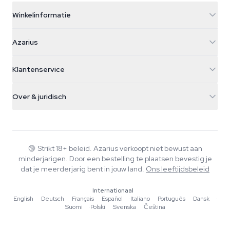
Winkelinformatie
Azarius
Azarius
Galvaniweg 11
5482 TN Schijndel
Cannabiszaden
Klantenservice
Nederland
Paddo's
Verzendinfo
support@azarius.com
Smokeshop
Over & juridisch
+31(0)204897914
Retourbeleid
Smartshop
Over Azarius
Kwaliteitsgarantie
Herbshop
Wiki
Contact
Growshop
Blog
🔞
Strikt 18+ beleid. Azarius verkoopt niet bewust aan
Veelgestelde vragen
minderjarigen. Door een bestelling te plaatsen bevestig je
Muziek
Privacybeleid
dat je meerderjarig bent in jouw land.
Ons leeftijdsbeleid
Schrijvers
Internationaal
Redactionele normen
English
·
Deutsch
·
Français
·
Español
·
Italiano
·
Português
·
Dansk
·
Suomi
·
Polski
·
Svenska
·
Čeština
Tools & Calculators
Acties