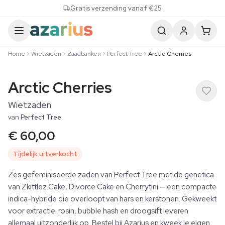
Skip to content
Gratis verzending vanaf €25
Home
Wietzaden
Zaadbanken
Perfect Tree
Arctic Cherries
Arctic Cherries
Wietzaden
van
Perfect Tree
€ 60,00
Tijdelijk uitverkocht
Zes gefeminiseerde zaden van Perfect Tree met de genetica
van Zkittlez Cake, Divorce Cake en Cherrytini — een compacte
indica-hybride die overloopt van hars en kerstonen. Gekweekt
voor extractie: rosin, bubble hash en droogsift leveren
allemaal uitzonderlijk op. Bestel bij Azarius en kweek je eigen