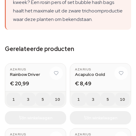
kweek? Een rosin pers of set bubble hash bags
haalt het maximale uit de zware trichoomproductie
waar deze planten om bekendstaan.
Gerelateerde producten
AZARIUS
AZARIUS
Rainbow Driver
Acapulco Gold
€ 20,99
€ 8,49
1
3
5
10
1
3
5
10
In winkelwagen
In winkelwagen
AZARIUS
AZARIUS