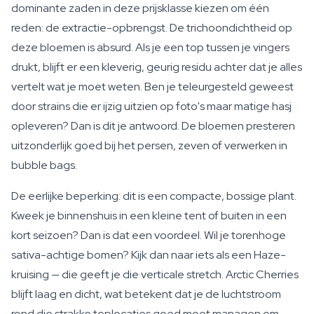
dominante zaden in deze prijsklasse kiezen om één
reden: de extractie-opbrengst. De trichoondichtheid op
deze bloemen is absurd. Als je een top tussen je vingers
drukt, blijft er een kleverig, geurig residu achter dat je alles
vertelt wat je moet weten. Ben je teleurgesteld geweest
door strains die er ijzig uitzien op foto's maar matige hasj
opleveren? Dan is dit je antwoord. De bloemen presteren
uitzonderlijk goed bij het persen, zeven of verwerken in
bubble bags.
De eerlijke beperking: dit is een compacte, bossige plant.
Kweek je binnenshuis in een kleine tent of buiten in een
kort seizoen? Dan is dat een voordeel. Wil je torenhoge
sativa-achtige bomen? Kijk dan naar iets als een Haze-
kruising — die geeft je die verticale stretch. Arctic Cherries
blijft laag en dicht, wat betekent dat je de luchtstroom
rond die strakke toplocaties goed moet managen om