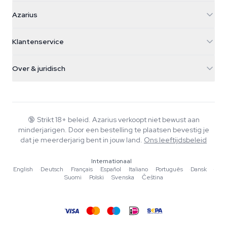
Azarius
Azarius
Galvaniweg 11
5482 TN Schijndel
Cannabiszaden
Klantenservice
Nederland
Paddo's
Verzendinfo
support@azarius.com
Smokeshop
Over & juridisch
+31(0)204897914
Retourbeleid
Smartshop
Over Azarius
Kwaliteitsgarantie
Herbshop
Wiki
Contact
Growshop
Blog
🔞
Strikt 18+ beleid. Azarius verkoopt niet bewust aan
Veelgestelde vragen
minderjarigen. Door een bestelling te plaatsen bevestig je
Muziek
Privacybeleid
dat je meerderjarig bent in jouw land.
Ons leeftijdsbeleid
Schrijvers
Internationaal
Redactionele normen
English
·
Deutsch
·
Français
·
Español
·
Italiano
·
Português
·
Dansk
·
Suomi
·
Polski
·
Svenska
·
Čeština
Tools & Calculators
Acties
Sitemap