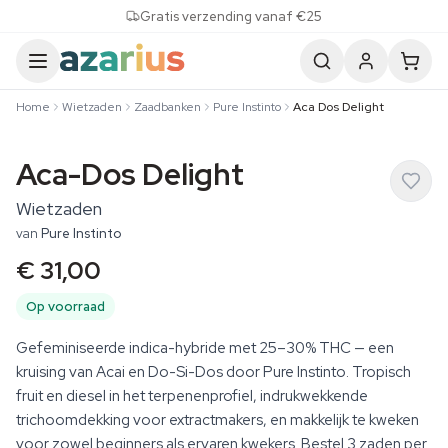
Skip to content
Gratis verzending vanaf €25
Home
Wietzaden
Zaadbanken
Pure Instinto
Aca Dos Delight
Aca-Dos Delight
Wietzaden
van
Pure Instinto
€ 31,00
Op voorraad
Gefeminiseerde indica-hybride met 25–30% THC — een
kruising van Acai en Do-Si-Dos door Pure Instinto. Tropisch
fruit en diesel in het terpenenprofiel, indrukwekkende
trichoomdekking voor extractmakers, en makkelijk te kweken
voor zowel beginners als ervaren kwekers. Bestel 3 zaden per