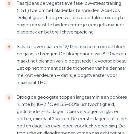
Pas tijdens de vegetatieve fase low-stress training
(LST) toe om het bladerdak te spreiden. Aca-Dos
Delight groeit hoog en vol, dus door takken vroeg te
buigen en vast te binden creëer je een gelijkmatiger
bladerdak en betere lichtverspreiding.
Schakel over naar een 12/12 lichtschema om de bloei
op gang te brengen. De bloeiperiode van 8–9 weken
maakt het plannen van je oogst redelijk voorspelbaar.
Let op het moment dat de trichomen van helder naar
melkwit verkleuren — dat is je oogstvenster voor
maximaal THC.
Droog de geoogste toppen langzaam in een donkere
ruimte bij 18–21°C en 55–60% luchtvochtigheid,
gedurende 7–10 dagen. Cure vervolgens in glazen
potten, minimaal 2 weken. De eerste dagen laat je de
potten dagelijks even open voor luchtverversing. De
tropische en dieselterpenen komen pas echt tot hun