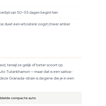
eitijd van 50–55 dagen begint hier.
ie duwt een iets latere oogst (meer amber
 terwijl ze gelijk of beter scoort op
 Auto Tutankhamon — maar dat is een sativa-
eze Granada-strain is degene die je in een
delde compacte auto