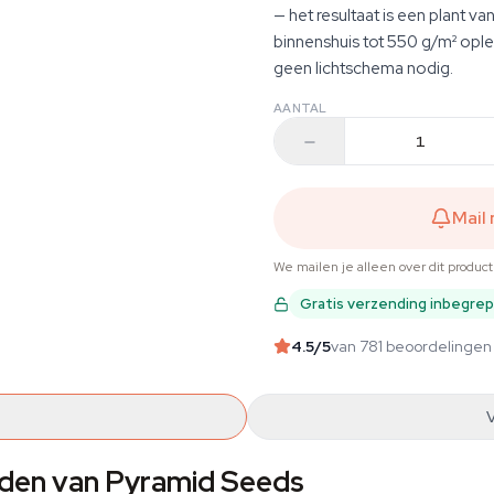
— het resultaat is een plant 
binnenshuis tot 550 g/m² ople
geen lichtschema nodig.
AANTAL
Mail
We mailen je alleen over dit produc
Gratis verzending inbegre
4.5
/5
van 781 beoordelingen
aden van Pyramid Seeds