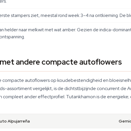
ers.
erste stampers ziet, meestal rond week 3–4 na ontkieming. De blo
n helder naar melkwit met wat amber. Gezien de indica-dominant
 ontspanning.
n met andere compacte autoflowers
 compacte autoflowers op koudebestendigheid en bloeisnelheid,
s-assortiment vergelijkt, is de dichtstbijzijnde concurrent de
compleet ander effectprofiel. Tutankhamon is de energieke; d
uto Alpujarreña
Gemid