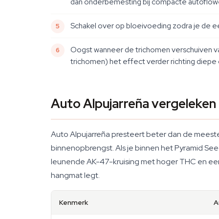
dan onderbemesting bij compacte autoflow
Schakel over op bloeivoeding zodra je de e
Oogst wanneer de trichomen verschuiven va
trichomen) het effect verder richting diepe
Auto Alpujarreña vergeleke
Auto Alpujarreña presteert beter dan de meeste
binnenopbrengst. Als je binnen het Pyramid Seed
leunende AK-47-kruising met hoger THC en een 
hangmat legt.
Kenmerk
A