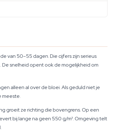
de van 50–55 dagen. Die cijfers zijn serieus
n. De snelheid opent ook de mogelijkheid om
n alleen al over de bloei. Als geduld niet je
de meeste.
ng groeit ze richting die bovengrens. Op een
levert bij lange na geen 550 g/m². Omgeving telt
.