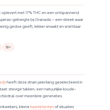
nt oplevert met 17% THC en een ontspannend
ujarras-gebergte bij Granada — een streek waar
weinig gedoe geeft, lekker smaakt en snel klaar
18+
eds
heeft deze strain jarenlang geselecteerd in
taat: stevige takken, een natuurlijke koude-
lectiedruk over meerdere generaties.
onkwekers, kleine
kweektenten
of situaties