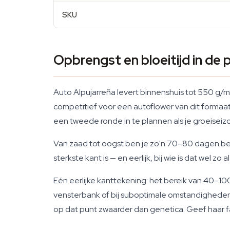
SKU
Opbrengst en bloeitijd in de p
Auto Alpujarreña levert binnenshuis tot 550 g/m²
competitief voor een autoflower van dit forma
een tweede ronde in te plannen als je groeiseiz
Van zaad tot oogst ben je zo'n 70–80 dagen bezi
sterkste kant is — en eerlijk, bij wie is dat wel z
Eén eerlijke kanttekening: het bereik van 40–10
vensterbank of bij suboptimale omstandigheden k
op dat punt zwaarder dan genetica. Geef haar fats