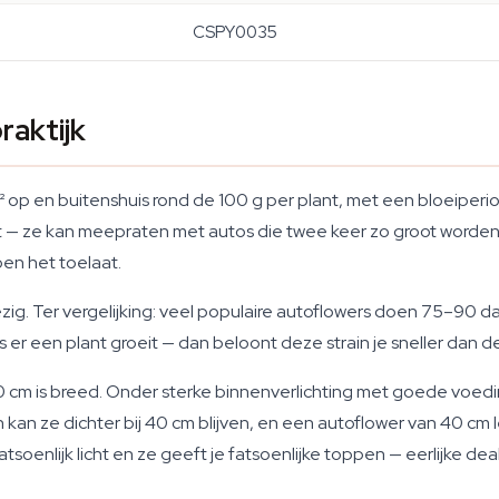
CSPY0035
raktijk
 op en buitenshuis rond de 100 g per plant, met een bloeiperio
at — ze kan meepraten met autos die twee keer zo groot worde
oen het toelaat.
g. Ter vergelijking: veel populaire autoflowers doen 75–90 dage
o als er een plant groeit — dan beloont deze strain je sneller dan 
0 cm is breed. Onder sterke binnenverlichting met goede voedi
an ze dichter bij 40 cm blijven, en een autoflower van 40 cm 
oenlijk licht en ze geeft je fatsoenlijke toppen — eerlijke deal