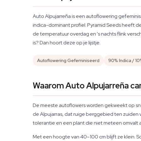
Auto Alpujarreña is een autoflowering gefemi
indica-dominant profiel. Pyramid Seeds heeft d
de temperatuur overdag en 's nachts flink versch
is? Dan hoort deze op je lijstje.
Autoflowering Gefeminiseerd
90% Indica / 10
Waarom Auto Alpujarreña can
De meeste autoflowers worden gekweekt op snel
de Alpujarras, dat ruige berggebied ten zuiden 
tolerantie en een plant die niet meteen omvalt 
Met een hoogte van 40–100 cm blijft ze klein. S