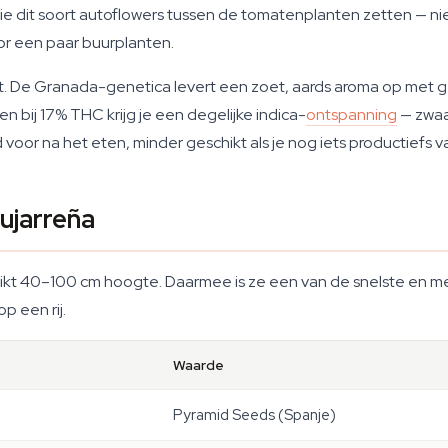
 die dit soort autoflowers tussen de tomatenplanten zetten — ni
or een paar buurplanten.
aakt. De Granada-genetica levert een zoet, aards aroma op met 
en bij 17% THC krijg je een degelijke indica-
ontspanning
— zwaa
 voor na het eten, minder geschikt als je nog iets productiefs v
ujarreña
eikt 40–100 cm hoogte. Daarmee is ze een van de snelste en m
p een rij.
Waarde
Pyramid Seeds (Spanje)