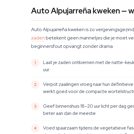
Auto Alpujarreña kweken — w
Auto Alpujarreña kweken is zo vergevingsgezind
zaden
betekent geen mannetjes die je moet ver
beginnersfout opvangt zonder drama.
Laat je zaden ontkiemen met de natte-keuke
uur.
Verpot zaailingen vroeg naar hun definitieve
werkt goed voor de compacte wortelstructuu
Geef binnenshuis 18–20 uur licht per dag ged
beter aan dan de meeste.
Voed spaarzaam tijdens de vegetatieve fase