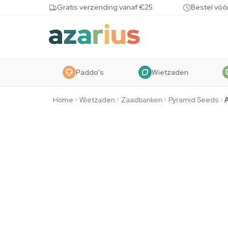
Skip to content
Gratis verzending vanaf €25
Bestel vóó
Paddo's
Wietzaden
Home
Wietzaden
Zaadbanken
Pyramid Seeds
A