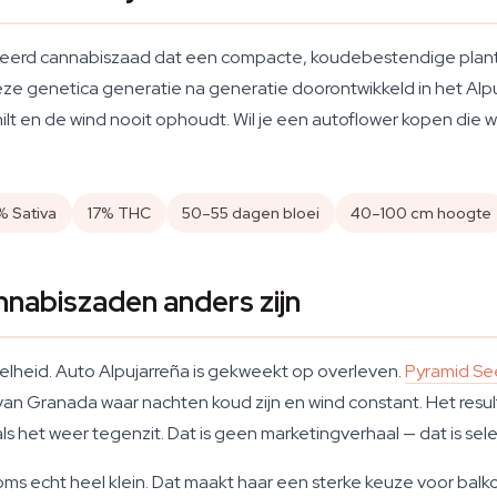
niseerd cannabiszaad dat een compacte, koudebestendige pla
eze genetica generatie na generatie doorontwikkeld in het Alp
ilt en de wind nooit ophoudt. Wil je een autoflower kopen die 
% Sativa
17% THC
50–55 dagen bloei
40–100 cm hoogte
nabiszaden anders zijn
heid. Auto Alpujarreña is gekweekt op overleven.
Pyramid Se
van Granada waar nachten koud zijn en wind constant. Het resul
als het weer tegenzit. Dat is geen marketingverhaal — dat is se
oms echt heel klein. Dat maakt haar een sterke keuze voor balk