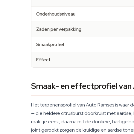
Onderhoudsniveau
Zaden per verpakking
Smaakprofiel
Effect
Smaak- en effectprofiel va
Het terpenensprofiel van Auto Ramses is waar de 
— die heldere citrusburst doorkruist met aardse,
raakt je eerst, daarna rolt de donkere, hartige
joint gerookt zorgen de kruidige en aardse ton