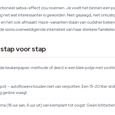
ctioneel sativa-effect zou noemen. Je voelt het binnen een p
net wat interessanter is geworden. Niet gejaagd, niet onrustig
int en het ook afmaakt. Haze-varianten staan van oudsher beke
 de soms overweldigende intensiteit van haar sterkere familiele
stap voor stap
 keukenpapier-methode of direct in een klein potje met vochtig,
e pot — autoflowers houden niet van verpotten. Een 15-20 liter s
ig gedoe vraagt.
ema (18 uur aan, 6 uur uit) van kiemplant tot oogst. Geen lichtsc