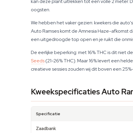
kan deze plant uitrekken tot een volle 2 meter. D
oogsten.
We hebben het vaker gezien: kwekers die auto's
Auto Ramses komt de Amnesia Haze-afkomst daad
een uitgedroogde top open en je ruikt die onm
De eerlijke beperking: met 16% THC is dit niet d
Seeds
(21-26% THC). Maar 16% levert een helde
creatieve sessies zouden wij dit boven een 25%-s
Kweekspecificaties Auto R
Specificatie
Zaadbank