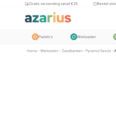
Skip to content
Gratis verzending vanaf €25
Bestel vóó
Paddo's
Wietzaden
Home
Wietzaden
Zaadbanken
Pyramid Seeds