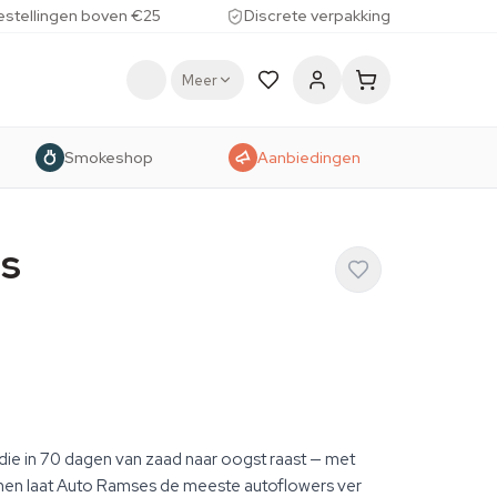
estellingen boven €25
Discrete verpakking
Meer
Smokeshop
Aanbiedingen
s
ie in 70 dagen van zaad naar oogst raast — met
nen laat Auto Ramses de meeste autoflowers ver