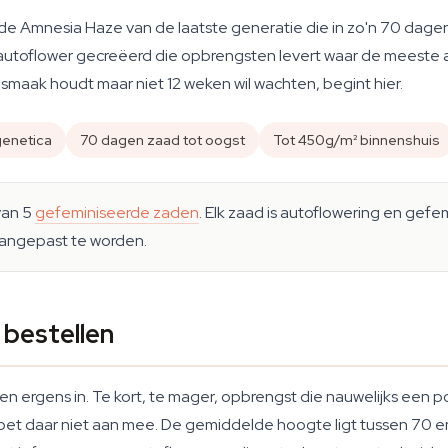
de Amnesia Haze van de laatste generatie die in zo'n 70 dage
utoflower gecreëerd die opbrengsten levert waar de meeste 
smaak houdt maar niet 12 weken wil wachten, begint hier.
enetica
70 dagen zaad tot oogst
Tot 450g/m² binnenshuis
van 5
gefeminiseerde zaden
. Elk zaad is autoflowering en gef
 aangepast te worden.
bestellen
 ergens in. Te kort, te mager, opbrengst die nauwelijks een po
s doet daar niet aan mee. De gemiddelde hoogte ligt tussen 7