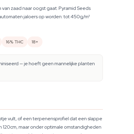
n van zaad naar oogst gaat. Pyramid Seeds
automaten jaloers op worden: tot 450g/m²
16% THC
18+
eminiseerd — je hoeft geen mannelijke planten
tje vult, of een terpenensprofiel dat een slappe
0 en 120cm, maar onder optimale omstandigheden