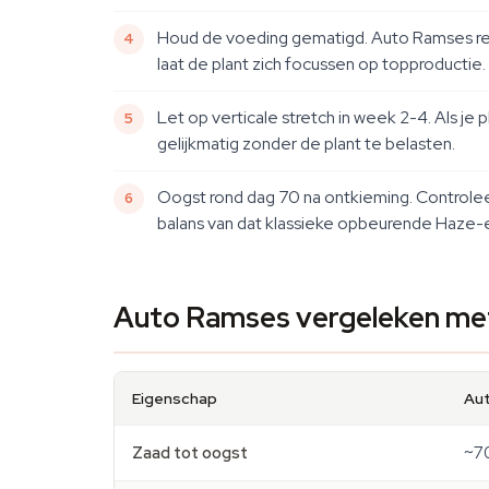
Houd de voeding gematigd. Auto Ramses rea
laat de plant zich focussen op topproductie.
Let op verticale stretch in week 2-4. Als je 
gelijkmatig zonder de plant te belasten.
Oogst rond dag 70 na ontkieming. Control
balans van dat klassieke opbeurende Haze-
Auto Ramses vergeleken met
Eigenschap
Au
Zaad tot oogst
~7