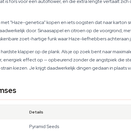
at is fors voor een autoflower, en die extra lengte vertaalt zic
 met "Haze-genetica" kopen en iets oogsten dat naar karton sma
werkelijk door. Sinaasappel en citroen op de voorgrond, met
iskenbare zoet-hartige funk waar Haze-liefhebbers achteraan 
e hardste klapper op de plank. Als je op zoek bent naar maxima
r, energiek effect op — opbeurend zonder de angstpiek die st
train kiezen. Je krijgt daadwerkelijk dingen gedaan in plaats v
amses
Details
Pyramid Seeds