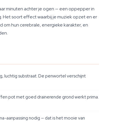
aar minuten achter je ogen — een oppepper in
. Het soort effect waarbij je muziek opzet en er
nd om hun cerebrale, energieke karakter, en
den.
 luchtig substraat. De penwortel verschijnt
toffen pot met goed drainerende grond werkt prima.
hema-aanpassing nodig — dat is het mooie van