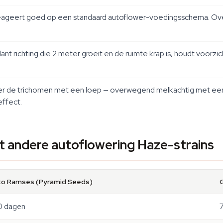
geert goed op een standaard autoflower-voedingsschema. Overdri
plant richting die 2 meter groeit en de ruimte krap is, houdt voorz
eer de trichomen met een loep — overwegend melkachtig met een
effect.
 andere autoflowering Haze-strains
to Ramses (Pyramid Seeds)
0 dagen