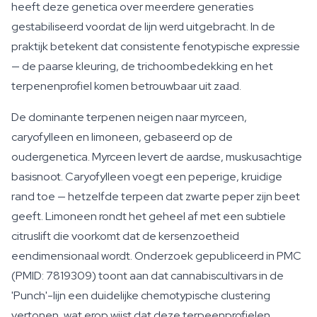
heeft deze genetica over meerdere generaties
gestabiliseerd voordat de lijn werd uitgebracht. In de
praktijk betekent dat consistente fenotypische expressie
— de paarse kleuring, de trichoombedekking en het
terpenenprofiel komen betrouwbaar uit zaad.
De dominante terpenen neigen naar myrceen,
caryofylleen en limoneen, gebaseerd op de
oudergenetica. Myrceen levert de aardse, muskusachtige
basisnoot. Caryofylleen voegt een peperige, kruidige
rand toe — hetzelfde terpeen dat zwarte peper zijn beet
geeft. Limoneen rondt het geheel af met een subtiele
citruslift die voorkomt dat de kersenzoetheid
eendimensionaal wordt. Onderzoek gepubliceerd in PMC
(PMID: 7819309) toont aan dat cannabiscultivars in de
'Punch'-lijn een duidelijke chemotypische clustering
vertonen, wat erop wijst dat deze terpeenprofielen