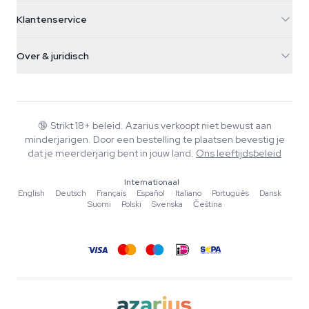
5482 TN Schijndel
Cannabiszaden
Klantenservice
Nederland
Paddo's
Verzendinfo
support@azarius.com
Smokeshop
Over & juridisch
+31(0)204897914
Retourbeleid
Smartshop
Over Azarius
Kwaliteitsgarantie
Herbshop
Wiki
Contact
Growshop
Blog
🔞
Strikt 18+ beleid. Azarius verkoopt niet bewust aan
Veelgestelde vragen
minderjarigen. Door een bestelling te plaatsen bevestig je
Muziek
Privacybeleid
dat je meerderjarig bent in jouw land.
Ons leeftijdsbeleid
Schrijvers
Internationaal
Redactionele normen
English
·
Deutsch
·
Français
·
Español
·
Italiano
·
Português
·
Dansk
·
Suomi
·
Polski
·
Svenska
·
Čeština
Tools & Calculators
Acties
Sitemap