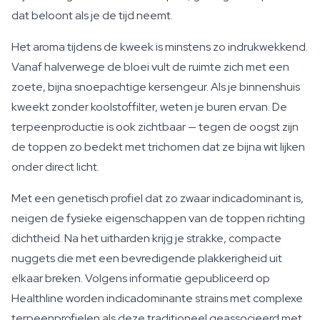
dat beloont als je de tijd neemt.
Het aroma tijdens de kweek is minstens zo indrukwekkend.
Vanaf halverwege de bloei vult de ruimte zich met een
zoete, bijna snoepachtige kersengeur. Als je binnenshuis
kweekt zonder koolstoffilter, weten je buren ervan. De
terpeenproductie is ook zichtbaar — tegen de oogst zijn
de toppen zo bedekt met trichomen dat ze bijna wit lijken
onder direct licht.
Met een genetisch profiel dat zo zwaar indicadominant is,
neigen de fysieke eigenschappen van de toppen richting
dichtheid. Na het uitharden krijg je strakke, compacte
nuggets die met een bevredigende plakkerigheid uit
elkaar breken. Volgens informatie gepubliceerd op
Healthline worden indicadominante strains met complexe
terpeenprofielen als deze traditioneel geassocieerd met