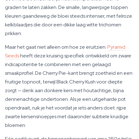
graden te laten zakken. De smalle, langwerpige toppen
kleuren gaandeweg de bloei steeds intenser, met felroze
kelkblaadjes die door een dikke laag witte trichomen
prikken.
Maar het gaat niet alleen om hoe ze eruitzien.
Pyramid
Seeds
heeft deze kruising specifiek ontwikkeld om zware
indicapotentie te combineren met een gelaagd
smaakprofiel. De Cherry Pie-kant brengt zoetheid en een
fruitige topnoot, terwijl Black Cherry Kush voor diepte
zorgt — denk aan donkere kers met houtachtige, bijna
dennenachtige ondertonen. Als je een uitgeharde pot
opendraait, ruik je het voordat je iets anders doet: rijpe
zwarte kersensnoepjes met daaronder subtiele kruidige
bloemen.
Eén eerlijk punt: de binnenopbrengst van circa 350g/m² is