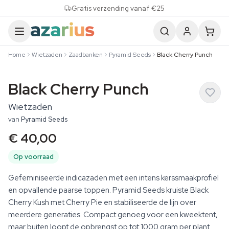
Skip to content
Gratis verzending vanaf €25
Home
Wietzaden
Zaadbanken
Pyramid Seeds
Black Cherry Punch
Black Cherry Punch
Wietzaden
van
Pyramid Seeds
€ 40,00
Op voorraad
Gefeminiseerde indicazaden met een intens kerssmaakprofiel
en opvallende paarse toppen. Pyramid Seeds kruiste Black
Cherry Kush met Cherry Pie en stabiliseerde de lijn over
meerdere generaties. Compact genoeg voor een kweektent,
maar buiten loopt de opbrengst op tot 1000 gram per plant.