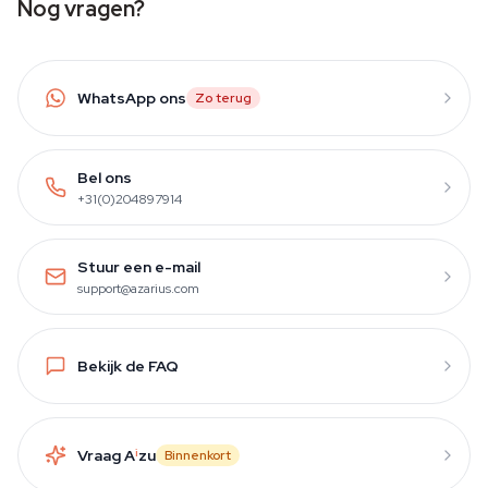
Nog vragen?
WhatsApp ons
Zo terug
Bel ons
+31(0)204897914
Stuur een e-mail
support@azarius.com
Bekijk de FAQ
Vraag A
i
zu
Binnenkort