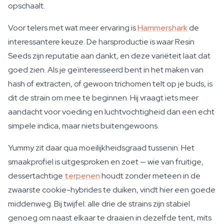
opschaalt.
Voor telers met wat meer ervaring is
Hammershark
de
interessantere keuze. De harsproductie is waar Resin
Seeds zijn reputatie aan dankt, en deze variëteit laat dat
goed zien. Als je geïnteresseerd bent in het maken van
hash of extracten, of gewoon trichomen telt op je buds, is
dit de strain om mee te beginnen. Hij vraagt iets meer
aandacht voor voeding en luchtvochtigheid dan een echt
simpele indica, maar niets buitengewoons.
Yummy zit daar qua moeilijkheidsgraad tussenin. Het
smaakprofiel is uitgesproken en zoet — wie van fruitige,
dessertachtige
terpenen
houdt zonder meteen in de
zwaarste cookie-hybrides te duiken, vindt hier een goede
middenweg. Bij twijfel: alle drie de strains zijn stabiel
genoeg om naast elkaar te draaien in dezelfde tent, mits