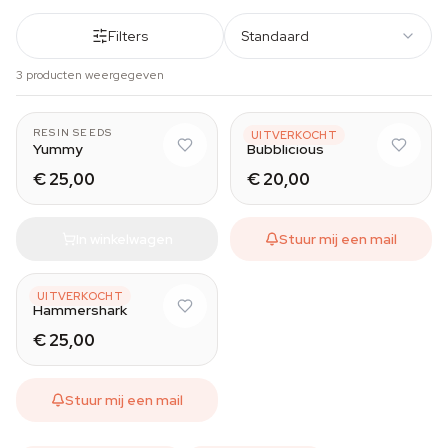
Filters
Standaard
3 producten weergegeven
RESIN SEEDS
RESIN SEEDS
UITVERKOCHT
Yummy
Bubblicious
€ 25,00
€ 20,00
In winkelwagen
Stuur mij een mail
RESIN SEEDS
UITVERKOCHT
Hammershark
€ 25,00
Stuur mij een mail