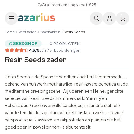
Skip to content
Gratis verzending vanaf €25
Home
Wietzaden
Zaadbanken
Resin Seeds
SEEDSHOP
3 PRODUCTEN
4.5
/5
van 781 beoordelingen
Resin Seeds zaden
Resin Seeds is de Spaanse seedbank achter Hammershark —
bekend van hun werk met harsrijke, resin-zware genetica uit de
mediterrane breedingscene. Wij voeren een kleine, gerichte
selectie van Resin Seeds: Hammershark, Yummy en
Bubblicious. Geen overvolle catalogus, maar drie stabiele
variëteiten die de signatuur van het huis laten zien — stevige
harsproductie, klassieke smaakprofielen en planten die het
goed doen in zowel binnen- als buitenteelt.