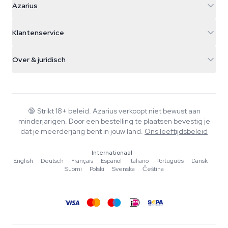
Azarius
Galvaniweg 11
5482 TN Schijndel
Cannabiszaden
Klantenservice
Nederland
Paddo's
Verzendinfo
support@azarius.com
Smokeshop
Over & juridisch
+31(0)204897914
Retourbeleid
Smartshop
Over Azarius
Kwaliteitsgarantie
Herbshop
Wiki
Contact
Growshop
Blog
🔞
Strikt 18+ beleid. Azarius verkoopt niet bewust aan
Veelgestelde vragen
minderjarigen. Door een bestelling te plaatsen bevestig je
Muziek
Privacybeleid
dat je meerderjarig bent in jouw land.
Ons leeftijdsbeleid
Schrijvers
Internationaal
Redactionele normen
English
·
Deutsch
·
Français
·
Español
·
Italiano
·
Português
·
Dansk
·
Suomi
·
Polski
·
Svenska
·
Čeština
Tools & Calculators
Acties
Sitemap