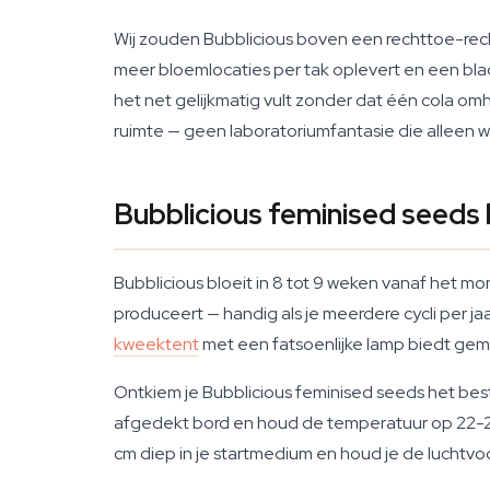
Wij zouden Bubblicious boven een rechttoe-re
meer bloemlocaties per tak oplevert en een bla
het net gelijkmatig vult zonder dat één cola om
ruimte — geen laboratoriumfantasie die alleen
Bubblicious feminised seeds
Bubblicious bloeit in 8 tot 9 weken vanaf het mo
produceert — handig als je meerdere cycli per 
kweektent
met een fatsoenlijke lamp biedt gemakk
Ontkiem je Bubblicious feminised seeds het bes
afgedekt bord en houd de temperatuur op 22-25°
cm diep in je startmedium en houd je de lucht