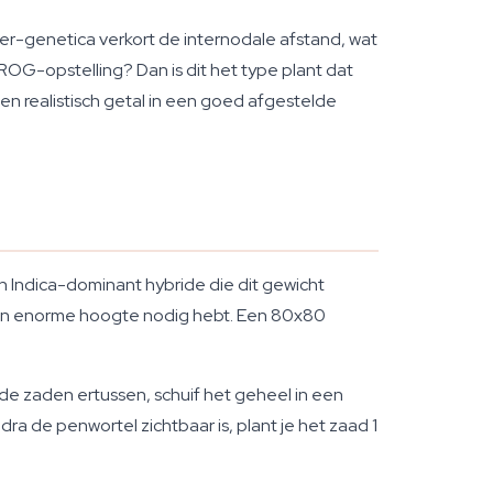
-genetica verkort de internodale afstand, wat
OG-opstelling? Dan is dit het type plant dat
en realistisch getal in een goed afgestelde
en Indica-dominant hybride die dit gewicht
geen enorme hoogte nodig hebt. Een 80x80
e zaden ertussen, schuif het geheel in een
 de penwortel zichtbaar is, plant je het zaad 1