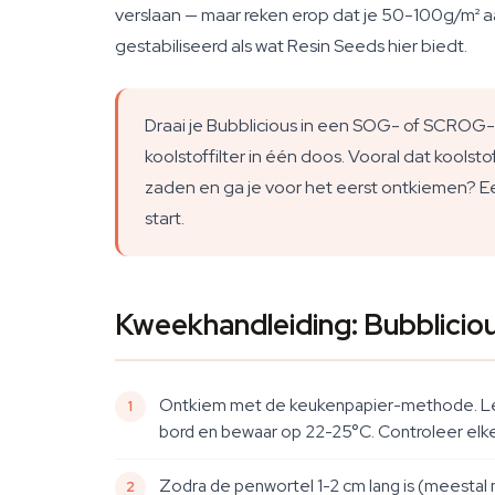
verslaan — maar reken erop dat je 50-100g/m² aa
gestabiliseerd als wat Resin Seeds hier biedt.
Draai je Bubblicious in een SOG- of SCROG
koolstoffilter in één doos. Vooral dat koolstof
zaden en ga je voor het eerst ontkiemen? 
start.
Kweekhandleiding: Bubblicio
Ontkiem met de keukenpapier-methode. Leg
bord en bewaar op 22-25°C. Controleer elke 
Zodra de penwortel 1-2 cm lang is (meestal 