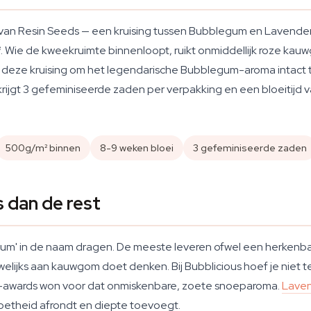
van Resin Seeds — een kruising tussen Bubblegum en Lavender 
ie de kweekruimte binnenloopt, ruikt onmiddellijk roze kauwg
e deze kruising om het legendarische Bubblegum-aroma intact 
ijgt 3 gefeminiseerde zaden per verpakking en een bloeitijd va
500g/m² binnen
8-9 weken bloei
3 gefeminiseerde zaden
 dan de rest
blegum' in de naam dragen. De meeste leveren ofwel een herken
elijks aan kauwgom doet denken. Bij Bubblicious hoef je niet 
-awards won voor dat onmiskenbare, zoete snoeparoma.
Lave
oetheid afrondt en diepte toevoegt.