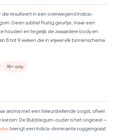
die resulteert in een overwegend Indica-
om. Geen subtiel fruitig geurtje, maar een
te houden en tegelijk de zwaardere body en
n 8 tot 9 weken die in vrijwel elk binnenschema
18+ only
baar aroma met een teleurstellende oogst, ofwel
te kiezen. De Bubblegum-ouder is het origineel —
nder
brengt een Indica-dominante ruggengraat