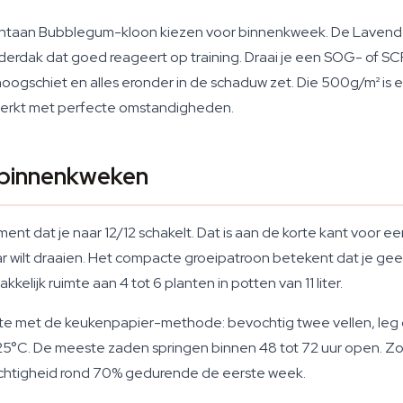
chtaan Bubblegum-kloon kiezen voor binnenkweek. De Lavender
derdak dat goed reageert op training. Draai je een SOG- of SCR
hoogschiet en alles eronder in de schaduw zet. Die 500g/m² is e
 werkt met perfecte omstandigheden.
 binnenkweken
ment dat je naar 12/12 schakelt. Dat is aan de korte kant voor e
jaar wilt draaien. Het compacte groeipatroon betekent dat je 
elijk ruimte aan 4 tot 6 planten in potten van 11 liter.
te met de keukenpapier-methode: bevochtig twee vellen, leg d
C. De meeste zaden springen binnen 48 tot 72 uur open. Zodra
vochtigheid rond 70% gedurende de eerste week.