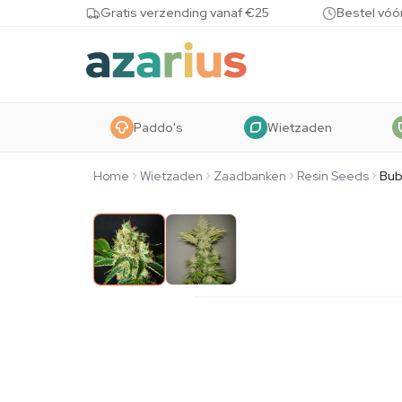
Skip to content
Gratis verzending vanaf €25
Bestel vóó
Paddo's
Wietzaden
Home
Wietzaden
Zaadbanken
Resin Seeds
Bub