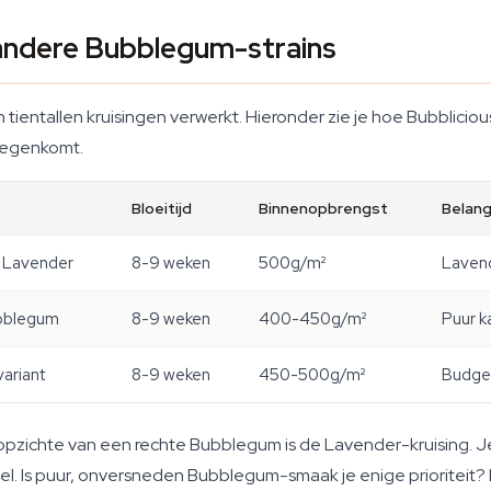
 andere Bubblegum-strains
n tientallen kruisingen verwerkt. Hieronder zie je hoe Bubblic
 tegenkomt.
Bloeitijd
Binnenopbrengst
Belang
 Lavender
8-9 weken
500g/m²
Lavend
ubblegum
8-9 weken
400-450g/m²
Puur k
ariant
8-9 weken
450-500g/m²
Budget
opzichte van een rechte Bubblegum is de Lavender-kruising. J
. Is puur, onversneden Bubblegum-smaak je enige prioriteit? D