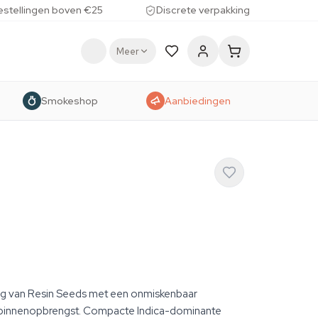
estellingen boven €25
Discrete verpakking
Meer
Smokeshop
Aanbiedingen
ng van Resin Seeds met een onmiskenbaar
innenopbrengst. Compacte Indica-dominante