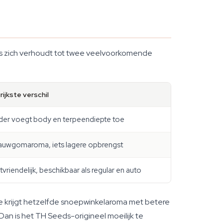
ious zich verhoudt tot twee veelvoorkomende
rijkste verschil
er voegt body en terpeendiepte toe
auwgomaroma, iets lagere opbrengst
vriendelijk, beschikbaar als regular en auto
e krijgt hetzelfde snoepwinkelaroma met betere
an is het TH Seeds-origineel moeilijk te