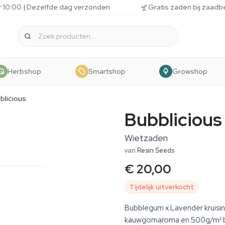
r 10:00 | Dezelfde dag verzonden
Gratis zaden bij zaadb
Herbshop
Smartshop
Growshop
blicious
Bubblicious
Wietzaden
van
Resin Seeds
€ 20,00
Tijdelijk uitverkocht
Bubblegum x Lavender kruisi
kauwgomaroma en 500g/m² b