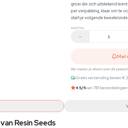
groei die zich uitstekend le
per verpakking, klaar om te oo
start je volgende kweekronde
AANTAL
Mail
We mailen je alleen over dit produc
Gratis verzending boven € 
4.5
/5
van 781 beoordelingen
 van Resin Seeds