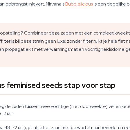
n opbrengst inlevert. Nirvana's
Bubblelicious
is een degelijke b
-opstelling? Combineer deze zaden met een compleet kweekten
filter is bij deze strain geen luxe; zonder filter ruikt je hele fla
Een propagatiekit met verwarmingsmat en vochtigheidsdome ge
us feminised seeds stap voor stap
 de zaden tussen twee vochtige (niet doorweekte) vellen keu
12 uur.
na 48-72 uur), plant je het zaad met de wortel naar beneden in ee