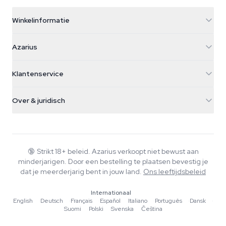
Winkelinformatie
Azarius
Azarius
Galvaniweg 11
5482 TN Schijndel
Cannabiszaden
Klantenservice
Nederland
Paddo's
Verzendinfo
support@azarius.com
Smokeshop
Over & juridisch
+31(0)204897914
Retourbeleid
Smartshop
Over Azarius
Kwaliteitsgarantie
Herbshop
Wiki
Contact
Growshop
Blog
🔞
Strikt 18+ beleid. Azarius verkoopt niet bewust aan
Veelgestelde vragen
minderjarigen. Door een bestelling te plaatsen bevestig je
Schrijvers
Privacybeleid
dat je meerderjarig bent in jouw land.
Ons leeftijdsbeleid
Redactionele normen
Internationaal
Tools & Calculators
English
·
Deutsch
·
Français
·
Español
·
Italiano
·
Português
·
Dansk
·
Suomi
·
Polski
·
Svenska
·
Čeština
Acties