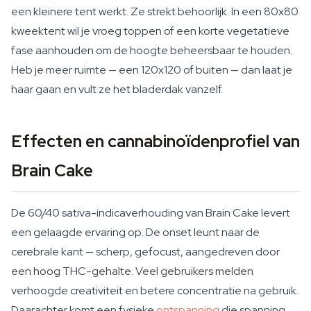
een kleinere tent werkt. Ze strekt behoorlijk. In een 80x80
kweektent wil je vroeg toppen of een korte vegetatieve
fase aanhouden om de hoogte beheersbaar te houden.
Heb je meer ruimte — een 120x120 of buiten — dan laat je
haar gaan en vult ze het bladerdak vanzelf.
Effecten en cannabinoïdenprofiel van
Brain Cake
De 60/40 sativa-indicaverhouding van Brain Cake levert
een gelaagde ervaring op. De onset leunt naar de
cerebrale kant — scherp, gefocust, aangedreven door
een hoog THC-gehalte. Veel gebruikers melden
verhoogde creativiteit en betere concentratie na gebruik.
Daarachter komt een fysieke
ontspanning
die spanning