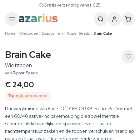
Skip to content
Gratis verzending vanaf €25
Home
Wietzaden
Zaadbanken
Ripper Seeds
Brain Cake
Brain Cake
Wietzaden
van
Ripper Seeds
€ 24,00
Tijdelijk uitverkocht
Driewegkruising van Face-Off OG, OGKB en Do-Si-Dos met
een 60/40 sativa-indicaverhouding die zowel mentale
scherpte als lichamelijke ontspanning levert. Laat de
nachttemperatuur zakken en de toppen verschuiven naar diep
paars en bijna-zwart. Drie gefeminiseerde zaden per