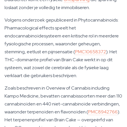
loslaat zonder je volledig te immobiliseren.
Volgens onderzoek gepubliceerd in
Phytocannabinoids:
Pharmacological effects
speelt het
endocannabinoïdesysteem een kritische rol in meerdere
fysiologische processen, waaronder geheugen,
stemming, eetlust en pijnsensatie (
PMC10658372
). Het
THC-dominante profiel van Brain Cake werkt in op dit
systeem, wat zowel de cerebrale als de fysieke laag
verklaart die gebruikers beschrijven.
Zoals beschreven in
Overview of Cannabis including
Kampo Medicine
, bevatten cannabissoorten meer dan 110
cannabinoïden en 440 niet-cannabinoïde verbindingen,
waaronder terpenoïden en flavonoïden (
PMC8942766
).
Het terpenenprofiel van Brain Cake — overgeërfd van