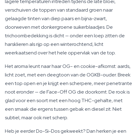
lagere temperaturen intreden tijdens de late bloei,
verschuiven de toppen van standaard groen naar
gelaagde tinten van diep paars en bijna-zwart,
doorweven met donkergroene suikerblaadjes. De
trichoombedekking is dicht — onder een loep zitten de
harsklieren als rijp op een winterochtend, licht
weerkaatsend over het hele oppervlak van de top.
Het aroma leunt naar haar OG- en cookie-afkomst: aards,
licht zoet, met een deegtoon van de OGKB-ouder. Breek
een top open en je krijgt een scherpere, meer penetrante
noot eronder — de Face-Off OG die doorkomt. De rook is
glad voor een soort met een hoog THC-gehalte, met
een smaak die ergens tussen gebak en diesel zit. Niet
subtiel, maar ook niet scherp.
Heb je eerder Do-Si-Dos gekweekt? Dan herken je een