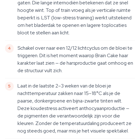
gaten. Die lange internodiën betekenen dat ze snel
hoogte wint. Top of train vroeg als je verticale ruimte
beperkt is. LST (low-stress training) werkt uitstekend
om het bladerdak te openen en lagere toplocaties
bloot te stellen aan licht.
Schakel over naar een 12/12 lichtcyclus om de bloei te
triggeren. Dit is het moment waarop Brain Cake haar
karakter laat zien — de harsproductie gaat omhoog en
de structuur vult zich.
Laat in de laatste 2–3 weken van de bloei je
nachttemperatuur zakken naar 15–18°C als je de
paarse, donkergroene en bijna-zwarte tinten wilt.
Deze koudestress activeert anthocyaanproductie —
de pigmenten die verantwoordelijk zijn voor die
kleuren. Zonder de temperatuurdaling produceert ze
nog steeds goed, maar mis je het visuele spektakel.