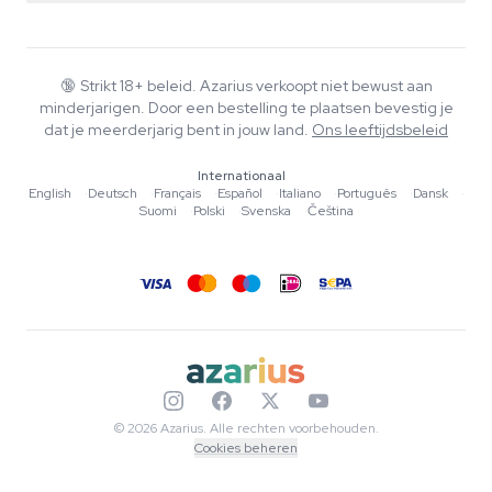
Smartshop
Over Azarius
Kwaliteitsgarantie
Herbshop
Wiki
Contact
Growshop
Blog
🔞
Strikt 18+ beleid. Azarius verkoopt niet bewust aan
Veelgestelde vragen
minderjarigen. Door een bestelling te plaatsen bevestig je
Muziek
Privacybeleid
dat je meerderjarig bent in jouw land.
Ons leeftijdsbeleid
Schrijvers
Internationaal
Redactionele normen
English
·
Deutsch
·
Français
·
Español
·
Italiano
·
Português
·
Dansk
·
Suomi
·
Polski
·
Svenska
·
Čeština
Tools & Calculators
Acties
Sitemap
© 2026 Azarius. Alle rechten voorbehouden.
Cookies beheren