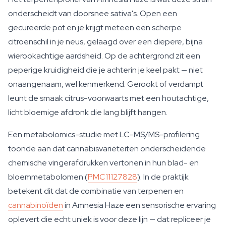
onderscheidt van doorsnee sativa's. Open een
gecureerde pot en je krijgt meteen een scherpe
citroenschil in je neus, gelaagd over een diepere, bijna
wierookachtige aardsheid. Op de achtergrond zit een
peperige kruidigheid die je achterin je keel pakt — niet
onaangenaam, wel kenmerkend. Gerookt of verdampt
leunt de smaak citrus-voorwaarts met een houtachtige,
licht bloemige afdronk die lang blijft hangen.
Een metabolomics-studie met LC-MS/MS-profilering
toonde aan dat cannabisvariëteiten onderscheidende
chemische vingerafdrukken vertonen in hun blad- en
bloemmetabolomen (
PMC11127828
). In de praktijk
betekent dit dat de combinatie van terpenen en
cannabinoïden
in Amnesia Haze een sensorische ervaring
oplevert die echt uniek is voor deze lijn — dat repliceer je