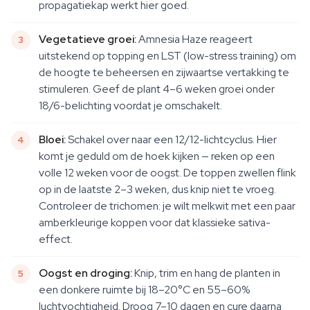
propagatiekap werkt hier goed.
Vegetatieve groei:
Amnesia Haze reageert
uitstekend op topping en LST (low-stress training) om
de hoogte te beheersen en zijwaartse vertakking te
stimuleren. Geef de plant 4–6 weken groei onder
18/6-belichting voordat je omschakelt.
Bloei:
Schakel over naar een 12/12-lichtcyclus. Hier
komt je geduld om de hoek kijken — reken op een
volle 12 weken voor de oogst. De toppen zwellen flink
op in de laatste 2–3 weken, dus knip niet te vroeg.
Controleer de trichomen: je wilt melkwit met een paar
amberkleurige koppen voor dat klassieke sativa-
effect.
Oogst en droging:
Knip, trim en hang de planten in
een donkere ruimte bij 18–20°C en 55–60%
luchtvochtigheid. Droog 7–10 dagen en cure daarna