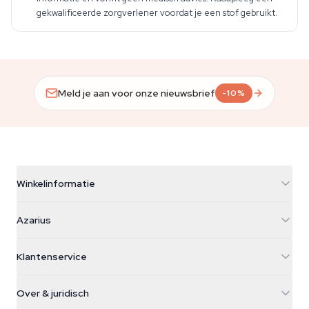
gekwalificeerde zorgverlener voordat je een stof gebruikt.
Meld je aan voor onze nieuwsbrief
-10%
Winkelinformatie
Azarius
Azarius
Galvaniweg 11
5482 TN Schijndel
Cannabiszaden
Klantenservice
Nederland
Paddo's
Verzendinfo
support@azarius.com
Smokeshop
Over & juridisch
+31(0)204897914
Retourbeleid