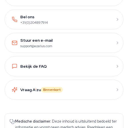
Bel ons
+31(0)204897914
Stuur een e-mail
support@azarius.com
Bekijk de FAQ
Vraag A
i
zu
Binnenkort
Medische disclaimer.
Deze inhoud is uitsluitend bedoeld ter
informatie en vormt geen medisch advies. Raadpleeg een