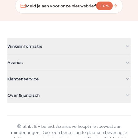
Meld je aan voor onze nieuwsbrief
-10%
Winkelinformatie
Azarius
Azarius
Galvaniweg 11
5482 TN Schijndel
Cannabiszaden
Klantenservice
Nederland
Paddo's
Verzendinfo
support@azarius.com
Smokeshop
Over & juridisch
+31(0)204897914
Retourbeleid
Smartshop
Over Azarius
Kwaliteitsgarantie
Herbshop
Wiki
Contact
Growshop
Blog
🔞
Strikt 18+ beleid. Azarius verkoopt niet bewust aan
Veelgestelde vragen
minderjarigen. Door een bestelling te plaatsen bevestig je
Muziek
Privacybeleid