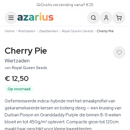
Skip to content
Gratis verzending vanaf €25
Home
Wietzaden
Zaadbanken
Royal Queen Seeds
Cherry Pie
Cherry Pie
Wietzaden
van
Royal Queen Seeds
€ 12,50
Op voorraad
Gefeminiseerde indica-hybride met het smaakprofiel van
gekarameliseerde kersen en boterig deeg — een kruising van
Durban Poison en Granddaddy Purple die binnen 8-9 weken
bloeit en tot 450g/m² oplevert. Compacte groei tot 120cm
maakt haar geschikt voor kleine kweektenten.