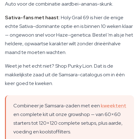
Auto voor de combinatie aardbei-ananas-skunk.
Sativa-fans met haast:
Holy Grail 69 is hier de enige
echte Sativa-dominante optie en is binnen 10 weken klaar
— ongewoon snel voor Haze-genetica. Bestel 'm als je het
heldere, opwaartse karakter wilt zonder drieënhalve
maand te moeten wachten.
Weet je het echt niet? Shop Punky Lion. Dat is de
makkelijkste zaad uit de Samsara-catalogus om in één
keer goed te kweken.
Combineer je Samsara-zaden met een
kweektent
en complete kit uit onze growshop — van 60×60
starters tot 120×120 complete setups, plus aarde,
voeding en koolstoffilters.