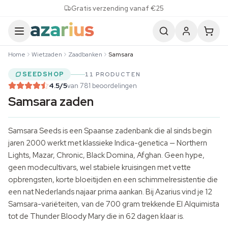
Skip to content
Gratis verzending vanaf €25
Home
Wietzaden
Zaadbanken
Samsara
SEEDSHOP
11 PRODUCTEN
4.5
/5
van 781 beoordelingen
Samsara zaden
Samsara Seeds is een Spaanse zadenbank die al sinds begin
jaren 2000 werkt met klassieke Indica-genetica — Northern
Lights, Mazar, Chronic, Black Domina, Afghan. Geen hype,
geen modecultivars, wel stabiele kruisingen met vette
opbrengsten, korte bloeitijden en een schimmelresistentie die
een nat Nederlands najaar prima aankan. Bij Azarius vind je 12
Samsara-variëteiten, van de 700 gram trekkende El Alquimista
tot de Thunder Bloody Mary die in 62 dagen klaar is.