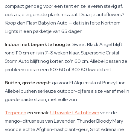
compact genoeg voor een tent en ze leveren stevig af,
ook als je ergens de plank misslaat. Draai je autoflowers?
Koop dan Flash Babylon Auto — dat is in feite Northern
Lights in een pakketje van 65 dagen.
Indoor met beperkte hoogte:
Sweet Black Angel blijft
rond 110 cm en is in 7–8 weken klaar. Supersonic Cristal
Storm Auto blijft nog korter, zo'n 60 cm. Allebei passen ze
probleemloos in een 60×60 of 80×80 kweektent.
Buiten, grote oogst:
ga voor El Alquimista of Punky Lion.
Allebei pushen serieuze outdoor-cijfers als ze vanaf mei in
goede aarde staan, met volle zon.
Terpenen
en smaak:
Ultraviolet Autoflower
voor de
mango-citrusneus van Lavender, Thunder Bloody Mary
voor de echte Afghan-hashplant-geur, Shot Adrenaline