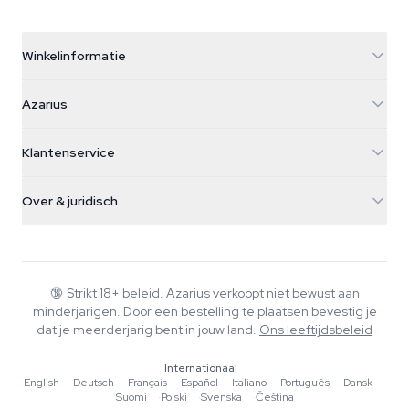
Winkelinformatie
Azarius
Azarius
Galvaniweg 11
5482 TN Schijndel
Cannabiszaden
Klantenservice
Nederland
Paddo's
Verzendinfo
support@azarius.com
Smokeshop
Over & juridisch
+31(0)204897914
Retourbeleid
Smartshop
Over Azarius
Kwaliteitsgarantie
Herbshop
Wiki
Contact
Growshop
Blog
🔞
Strikt 18+ beleid. Azarius verkoopt niet bewust aan
Veelgestelde vragen
minderjarigen. Door een bestelling te plaatsen bevestig je
Schrijvers
Privacybeleid
dat je meerderjarig bent in jouw land.
Ons leeftijdsbeleid
Redactionele normen
Internationaal
Tools & Calculators
English
·
Deutsch
·
Français
·
Español
·
Italiano
·
Português
·
Dansk
·
Suomi
·
Polski
·
Svenska
·
Čeština
Acties