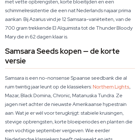
met vette opbrengsten, korte bloeitijden en een
schimmelresistentie die een nat Nederlands najaar prima
aankan. Bij Azarius vind je 12 Samsara-variëteiten, van de
700 gram trekkende El Alquimista tot de Thunder Bloody
Mary die in 62 dagen klaar is.
Samsara Seeds kopen — de korte
versie
Samsara is een no-nonsense Spaanse seedbank die al
ruim twintig jaar leunt op de klassiekers:
Northern Lights
,
Mazar, Black Domina, Chronic, Matanuska Tundra. Ze
jagen niet achter de nieuwste Amerikaanse hypestrain
aan. Wat je er wél voor terugkrijgt: stabiele kruisingen,
stevige opbrengsten, korte bloeiperiodes en planten die
een vochtige september vergeven. Wie eerder
Nederlandse klassiekers heeft gekweekt en iets