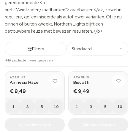
gerenommeerde <a
href="/wietzaden/zaadbanken">zaadbanken</a>, zowel in
reguliere, gefeminiseerde als autoflower varianten. Of je nu
binnen of buiten kweekt, Northern Lights blijft een
betrouwbare keuze met bewezen resultaten.</p>
Filters
Standaard
449 producten weergegeven
AZARIUS
AZARIUS
Amnesia Haze
Biscotti
€ 8,49
€ 9,49
1
3
5
10
1
3
5
10
In winkelwagen
In winkelwagen