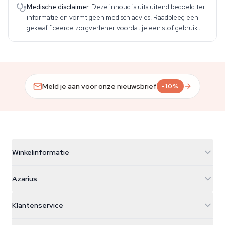
Medische disclaimer.
Deze inhoud is uitsluitend bedoeld ter
informatie en vormt geen medisch advies. Raadpleeg een
gekwalificeerde zorgverlener voordat je een stof gebruikt.
Meld je aan voor onze nieuwsbrief
-10%
Winkelinformatie
Azarius
Azarius
Galvaniweg 11
5482 TN Schijndel
Cannabiszaden
Klantenservice
Nederland
Paddo's
Verzendinfo
support@azarius.com