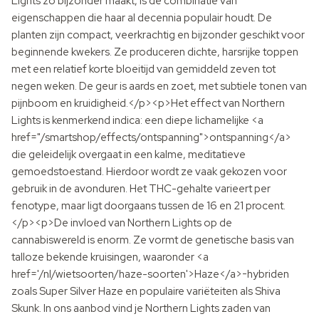
Lights zo bijzonder maakt, is de combinatie van
eigenschappen die haar al decennia populair houdt. De
planten zijn compact, veerkrachtig en bijzonder geschikt voor
beginnende kwekers. Ze produceren dichte, harsrijke toppen
met een relatief korte bloeitijd van gemiddeld zeven tot
negen weken. De geur is aards en zoet, met subtiele tonen van
pijnboom en kruidigheid.</p><p>Het effect van Northern
Lights is kenmerkend indica: een diepe lichamelijke <a
href="/smartshop/effects/ontspanning">ontspanning</a>
die geleidelijk overgaat in een kalme, meditatieve
gemoedstoestand. Hierdoor wordt ze vaak gekozen voor
gebruik in de avonduren. Het THC-gehalte varieert per
fenotype, maar ligt doorgaans tussen de 16 en 21 procent.
</p><p>De invloed van Northern Lights op de
cannabiswereld is enorm. Ze vormt de genetische basis van
talloze bekende kruisingen, waaronder <a
href='/nl/wietsoorten/haze-soorten'>Haze</a>-hybriden
zoals Super Silver Haze en populaire variëteiten als Shiva
Skunk. In ons aanbod vind je Northern Lights zaden van