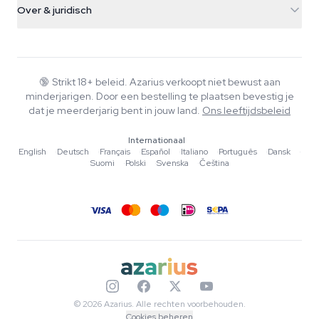
Smokeshop
Over & juridisch
+31(0)204897914
Retourbeleid
Smartshop
Over Azarius
Kwaliteitsgarantie
Herbshop
Wiki
Contact
Growshop
Blog
🔞
Strikt 18+ beleid. Azarius verkoopt niet bewust aan
Veelgestelde vragen
minderjarigen. Door een bestelling te plaatsen bevestig je
Muziek
Privacybeleid
dat je meerderjarig bent in jouw land.
Ons leeftijdsbeleid
Schrijvers
Internationaal
Redactionele normen
English
·
Deutsch
·
Français
·
Español
·
Italiano
·
Português
·
Dansk
·
Suomi
·
Polski
·
Svenska
·
Čeština
Tools & Calculators
Acties
Sitemap
© 2026 Azarius. Alle rechten voorbehouden.
Cookies beheren