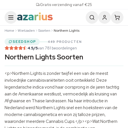
Skip to content
Gratis verzending vanaf €25
Home
Wietzaden
Soorten
Northern Lights
SEEDSHOP
449 PRODUCTEN
4.5
/5
van 781 beoordelingen
Northern Lights Soorten
<p>Northern Lights is zonder twijfel een van de meest
invloedrijke cannabisvariëteiten ooit ontwikkeld. Deze
legendarische indica vond haar oorsprong in de jaren tachtig
aan de Amerikaanse westkust, vermoedelijk als kruising van
Afghaanse en Thaise landrassen. Na haar introductie in
Nederland werd Northern Lights snel een hoeksteen van de
moderne cannabisgenetica en won zij talloze prijzen,
waaronder meerdere Cannabis Cups.</p><p>Wat Northern