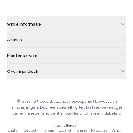
Winkelinformatie
Azarius
Azarius
Galvaniweg 11
5482 TN Schijndel
Cannabiszaden
Klantenservice
Nederland
Paddo's
Verzendinfo
support@azarius.com
Smokeshop
Over & juridisch
+31(0)204897914
Retourbeleid
Smartshop
Over Azarius
Kwaliteitsgarantie
Herbshop
Wiki
Contact
Growshop
Blog
🔞
Strikt 18+ beleid. Azarius verkoopt niet bewust aan
Veelgestelde vragen
minderjarigen. Door een bestelling te plaatsen bevestig je
Muziek
Privacybeleid
dat je meerderjarig bent in jouw land.
Ons leeftijdsbeleid
Schrijvers
Internationaal
Redactionele normen
English
·
Deutsch
·
Français
·
Español
·
Italiano
·
Português
·
Dansk
·