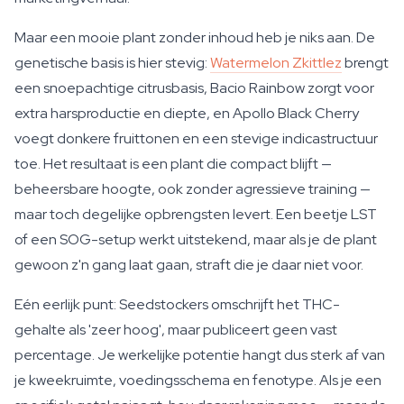
Maar een mooie plant zonder inhoud heb je niks aan. De
genetische basis is hier stevig:
Watermelon Zkittlez
brengt
een snoepachtige citrusbasis, Bacio Rainbow zorgt voor
extra harsproductie en diepte, en Apollo Black Cherry
voegt donkere fruittonen en een stevige indicastructuur
toe. Het resultaat is een plant die compact blijft —
beheersbare hoogte, ook zonder agressieve training —
maar toch degelijke opbrengsten levert. Een beetje LST
of een SOG-setup werkt uitstekend, maar als je de plant
gewoon z'n gang laat gaan, straft die je daar niet voor.
Eén eerlijk punt: Seedstockers omschrijft het THC-
gehalte als 'zeer hoog', maar publiceert geen vast
percentage. Je werkelijke potentie hangt dus sterk af van
je kweekruimte, voedingsschema en fenotype. Als je een