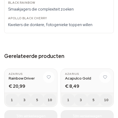
Smaakjagers die complexiteit zoeken
Kwekers die donkere, fotogenieke toppen willen
Gerelateerde producten
AZARIUS
AZARIUS
Rainbow Driver
Acapulco Gold
€ 20,99
€ 8,49
1
3
5
10
1
3
5
10
In winkelwagen
In winkelwagen