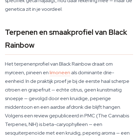
specifiek getal najaagt, hou daar rekening mee — maar de
genetica zit in je voordeel.
Terpenen en smaakprofiel van Black
Rainbow
Het terpenenprofiel van Black Rainbow draait om
myrceen, pineen en
limoneen
als dominante drie-
eenheid. In de praktijk proef je bij de eerste haal scherpe
citroen en grapefruit — echte citrus, geen kunstmatig
snoepje — gevolgd door een kruidige, peperige
middentoon en een aardse afdronk die blijft hangen.
Volgens een review gepubliceerd in PMC (The Cannabis
Terpenes, NIH) is beta-caryophylleen — een
sesquiterpenoïde met een kruidig, peperig aroma — een