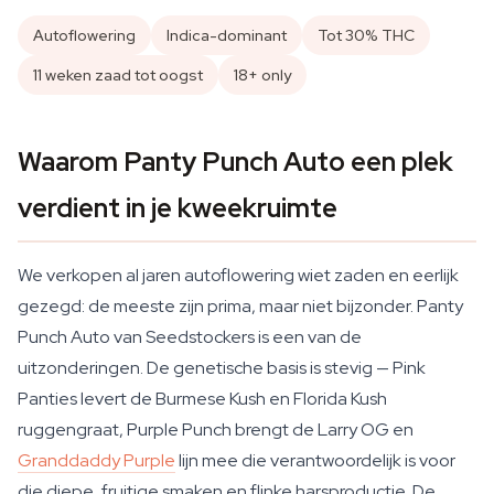
Autoflowering
Indica-dominant
Tot 30% THC
11 weken zaad tot oogst
18+ only
Waarom Panty Punch Auto een plek
verdient in je kweekruimte
We verkopen al jaren autoflowering wiet zaden en eerlijk
gezegd: de meeste zijn prima, maar niet bijzonder. Panty
Punch Auto van Seedstockers is een van de
uitzonderingen. De genetische basis is stevig — Pink
Panties levert de Burmese Kush en Florida Kush
ruggengraat, Purple Punch brengt de Larry OG en
Granddaddy Purple
lijn mee die verantwoordelijk is voor
die diepe, fruitige smaken en flinke harsproductie. De