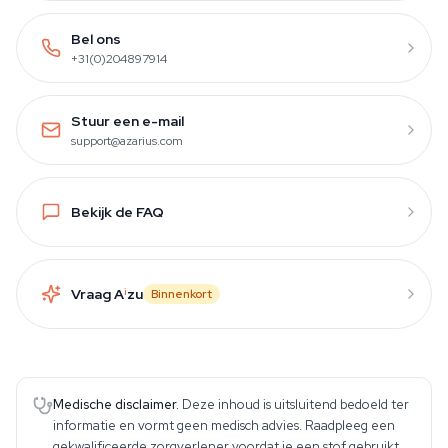
Bel ons
+31(0)204897914
Stuur een e-mail
support@azarius.com
Bekijk de FAQ
Vraag A
i
zu
Binnenkort
Medische disclaimer.
Deze inhoud is uitsluitend bedoeld ter
informatie en vormt geen medisch advies. Raadpleeg een
gekwalificeerde zorgverlener voordat je een stof gebruikt.