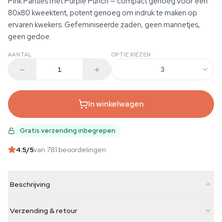
Pink Panties met Purple Punch — compact genoeg voor een
80x80 kweektent, potent genoeg om indruk te maken op
ervaren kwekers. Gefeminiseerde zaden, geen mannetjes,
geen gedoe.
AANTAL
OPTIE KIEZEN
3
In winkelwagen
Gratis verzending inbegrepen
4.5
/5
van 781 beoordelingen
Beschrijving
Verzending & retour