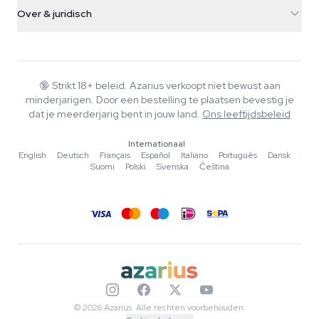
Verzendinfo
support@azarius.com
Smokeshop
Over & juridisch
+31(0)204897914
Retourbeleid
Smartshop
Over Azarius
Kwaliteitsgarantie
Herbshop
Wiki
Contact
Growshop
Blog
🔞
Strikt 18+ beleid. Azarius verkoopt niet bewust aan
Veelgestelde vragen
minderjarigen. Door een bestelling te plaatsen bevestig je
Muziek
Privacybeleid
dat je meerderjarig bent in jouw land.
Ons leeftijdsbeleid
Schrijvers
Internationaal
Redactionele normen
English
·
Deutsch
·
Français
·
Español
·
Italiano
·
Português
·
Dansk
·
Suomi
·
Polski
·
Svenska
·
Čeština
Tools & Calculators
Acties
Sitemap
© 2026 Azarius. Alle rechten voorbehouden.