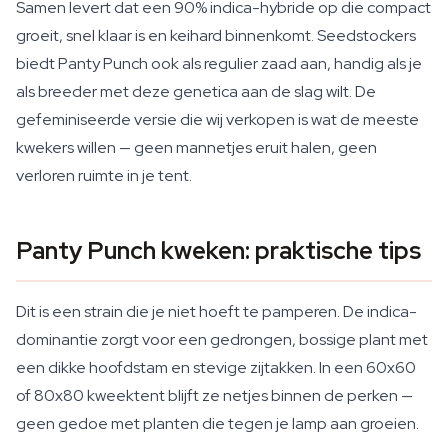
Samen levert dat een 90% indica-hybride op die compact
groeit, snel klaar is en keihard binnenkomt. Seedstockers
biedt Panty Punch ook als regulier zaad aan, handig als je
als breeder met deze genetica aan de slag wilt. De
gefeminiseerde versie die wij verkopen is wat de meeste
kwekers willen — geen mannetjes eruit halen, geen
verloren ruimte in je tent.
Panty Punch kweken: praktische tips
Dit is een strain die je niet hoeft te pamperen. De indica-
dominantie zorgt voor een gedrongen, bossige plant met
een dikke hoofdstam en stevige zijtakken. In een 60x60
of 80x80 kweektent blijft ze netjes binnen de perken —
geen gedoe met planten die tegen je lamp aan groeien.