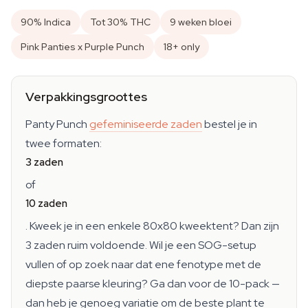
90% Indica
Tot 30% THC
9 weken bloei
Pink Panties x Purple Punch
18+ only
Verpakkingsgroottes
Panty Punch
gefeminiseerde zaden
bestel je in
twee formaten:
3 zaden
of
10 zaden
. Kweek je in een enkele 80x80 kweektent? Dan zijn
3 zaden ruim voldoende. Wil je een SOG-setup
vullen of op zoek naar dat ene fenotype met de
diepste paarse kleuring? Ga dan voor de 10-pack —
dan heb je genoeg variatie om de beste plant te