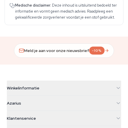
Medische disclaimer.
Deze inhoud is uitsluitend bedoeld ter
informatie en vormt geen medisch advies. Raadpleeg een
gekwalificeerde zorgverlener voordat je een stof gebruikt.
Meld je aan voor onze nieuwsbrief
-10%
Winkelinformatie
Azarius
Azarius
Galvaniweg 11
5482 TN Schijndel
Cannabiszaden
Klantenservice
Nederland
Paddo's