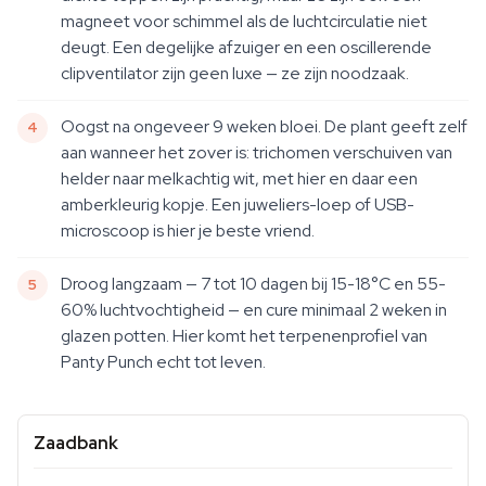
magneet voor schimmel als de luchtcirculatie niet
deugt. Een degelijke afzuiger en een oscillerende
clipventilator zijn geen luxe — ze zijn noodzaak.
Oogst na ongeveer 9 weken bloei. De plant geeft zelf
aan wanneer het zover is: trichomen verschuiven van
helder naar melkachtig wit, met hier en daar een
amberkleurig kopje. Een juweliers-loep of USB-
microscoop is hier je beste vriend.
Droog langzaam — 7 tot 10 dagen bij 15-18°C en 55-
60% luchtvochtigheid — en cure minimaal 2 weken in
glazen potten. Hier komt het terpenenprofiel van
Panty Punch echt tot leven.
Zaadbank