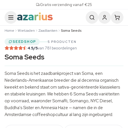
Skip to content
Gratis verzending vanaf €25
Home
Wietzaden
Zaadbanken
Soma Seeds
SEEDSHOP
5 PRODUCTEN
4.5
/5
van 781 beoordelingen
Soma Seeds
Soma Seeds is het zaadbankproject van Soma, een
Nederlands-Amerikaanse breeder die al decennia organisch
kweekt en bekend staat om sativa-georiënteerde klassiekers
en stabiele kruisingen. We hebben 6 Soma Seeds variëteiten
op voorraad, waaronder SomaRi, Somango, NYC Diesel,
Buddha's Sister en Amnesia Haze — namen die in de
Amsterdamse coffeeshopcultuur al lang zijn ingeburgerd.