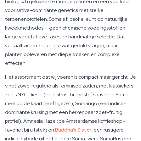
biologisch gekweekte moederplanten en een voorkeur
voor sativa-dominante genetica met sterke
terpenenprofielen. Soma's filosofie leunt op natuurlijke
kweekmethodes — geen chemische voedingsstoffen,
lange vegetatieve fases en handmatige selectie. Dat
vertaalt zich in zaden die wat geduld vragen, maar
planten opleveren met diepe smaken en complexe
effecten.
Het assortiment dat wij voeren is compact maar gericht. Je
vindt zowel reguliere als feminised zaden, met klassiekers
zoals NYC Diesel (een citrus-brandstof sativa die Soma
mee op de kaart heeft gezet), Somango (een indica-
dominante kruising met een herkenbaar zoet-fruitig
profiel), Amnesia Haze (de Amsterdamse koffieshop-
favoriet bij uitstek) en
Buddha's Sister
, een rustigere
indica-hybride uit het oudere Soma-werk. SomaRi is een