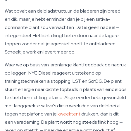
Wat opvalt aan de bladstructuur: de bladeren zijn breed
en dik, maar je hebt er minder dan je bij een sativa-
dominante plant zou verwachten. Dat is geen nadeel —
integendeel. Het licht dringt beter door naar de lagere
toppen zonder dat je agressief hoeft te ontbladeren.
Scheelt je werk en levert meer op.
Waar we op basis van jarenlange klantfeedback de nadruk
op leggen: NYC Diesel reageert uitstekend op
trainingstechnieken als topping, LST en ScrOG. De plant
stuurt energie naar dichte topbuds in plaats van eindeloos
te stretchen richting je lamp. Als je eerder hebt geworsteld
met langgerekte sativa's die in week drie van de bloei al
tegen het plafond van je
kweektent
drukken, dan is dit
een verademing. De plant wordt nog steeds flink hoog —
reken op stretch — maar die energie wordt productief