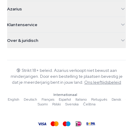
Azarius
Azarius
Galvaniweg 11
5482 TN Schijndel
Cannabiszaden
Klantenservice
Nederland
Paddo's
Verzendinfo
support@azarius.com
Smokeshop
Over & juridisch
+31(0)204897914
Retourbeleid
Smartshop
Over Azarius
Kwaliteitsgarantie
Herbshop
Wiki
Contact
Growshop
Blog
🔞
Strikt 18+ beleid. Azarius verkoopt niet bewust aan
Veelgestelde vragen
minderjarigen. Door een bestelling te plaatsen bevestig je
Muziek
Privacybeleid
dat je meerderjarig bent in jouw land.
Ons leeftijdsbeleid
Schrijvers
Internationaal
Redactionele normen
English
·
Deutsch
·
Français
·
Español
·
Italiano
·
Português
·
Dansk
·
Suomi
·
Polski
·
Svenska
·
Čeština
Tools & Calculators
Acties
Sitemap