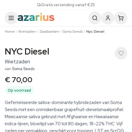
Skip to content
Gratis verzending vanaf €25
Home
Wietzaden
Zaadbanken
Soma Seeds
Nyc Diesel
NYC Diesel
Wietzaden
van
Soma Seeds
€ 70,00
Op voorraad
Gefeminiseerde sativa-dominante hybridezaden van Soma
Seeds met een onmiskenbaar grapefruit-dieselsmaakprofiel.
Mexicaanse sativa gekruist met Afghaanse en Hawaiiaanse
indica-lijnen, bloeitijd van 70 tot 80 dagen, 18–22% THC. Vijf
zaden per verpakking, geschikt voor topping, LST en ScrOG.