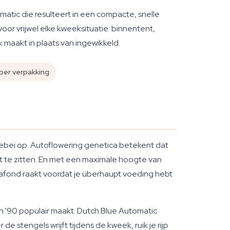
atic die resulteert in een compacte, snelle
or vrijwel elke kweeksituatie: binnentent,
 maakt in plaats van ingewikkeld.
per verpakking
llebei op. Autoflowering genetica betekent dat
ft te zitten. En met een maximale hoogte van
plafond raakt voordat je überhaupt voeding hebt
aren '90 populair maakt. Dutch Blue Automatic
 stengels wrijft tijdens de kweek, ruik je rijp