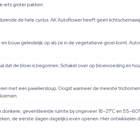
 iets groter pakken.
durende de hele cyclus. AK Autoflower heeft geen lichtschemawij
e en bouw geleidelijk op als ze in de vegetatieve groei komt. Aut
naal dat de bloei is begonnen. Schakel over op bloeivoeding en h
eren met een juweliersloup. Oogst wanneer de meeste trichomen 
 kiemen.
donkere, geventileerde ruimte bij ongeveer 18–21°C en 55–60%
eken, de eerste dagen dagelijks even openen. Hier ontwikkelen di