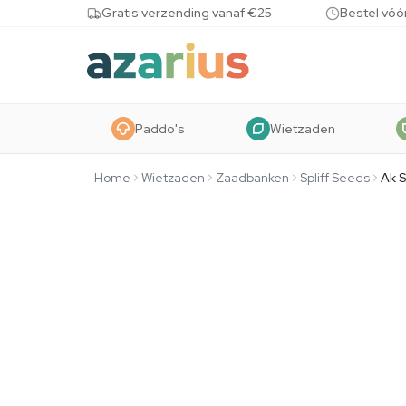
Skip to content
Gratis verzending vanaf €25
Bestel vóó
Paddo's
Wietzaden
Home
Wietzaden
Zaadbanken
Spliff Seeds
Ak S