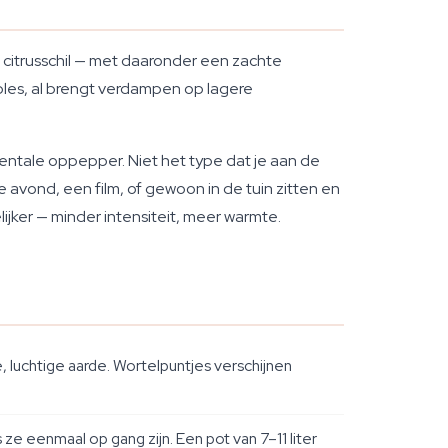
n citrusschil — met daaronder een zachte
ibles, al brengt verdampen op lagere
entale oppepper. Niet het type dat je aan de
e avond, een film, of gewoon in de tuin zitten en
ijker — minder intensiteit, meer warmte.
 luchtige aarde. Wortelpuntjes verschijnen
ze eenmaal op gang zijn. Een pot van 7–11 liter