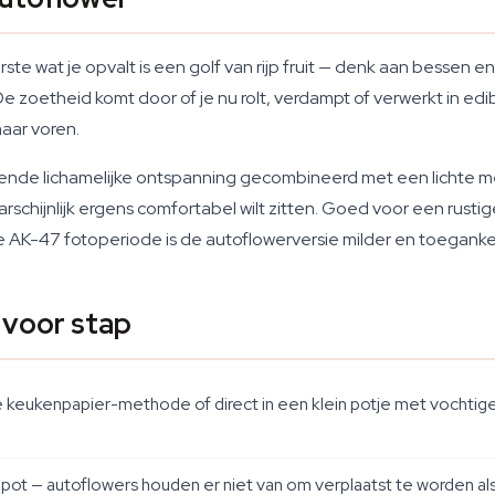
e wat je opvalt is een golf van rijp fruit — denk aan bessen e
e zoetheid komt door of je nu rolt, verdampt of verwerkt in ed
aar voren.
erende lichamelijke ontspanning gecombineerd met een lichte m
rschijnlijk ergens comfortabel wilt zitten. Goed voor een rustig
e AK-47 fotoperiode is de autoflowerversie milder en toegankel
 voor stap
keukenpapier-methode of direct in een klein potje met vochtige,
 pot — autoflowers houden er niet van om verplaatst te worden als 