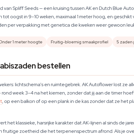
 van Spliff Seeds — een kruising tussen AK en Dutch Blue Autom
 tot oogst in 9–10 weken, maximaal 1 meter hoog, en geschikt vo
zaden per verpakking met genetica die kweken weer gewoon leuk
Onder 1 meter hoogte
Fruitig-bloemig smaakprofiel
5 zaden 
biszaden bestellen
ekers: lichtschema's en ruimtegebrek. AK Autoflower lost ze a
 rond week 3–4 na het kiemen, zonder dat jij aan de timer hoe
t
, op een balkon of op een plank in de kas zonder dat ze het 
ert het klassieke, harsrijke karakter dat AK-lijnen al sinds de j
ruitige zoetheid die het terpenenspectrum afrond. Als je over de