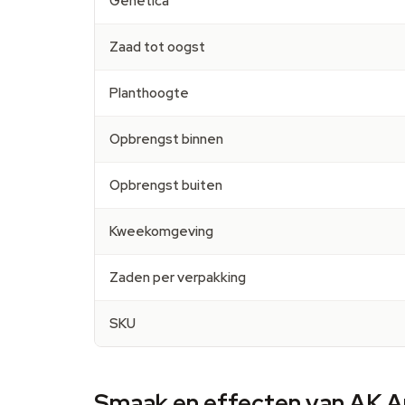
Genetica
Zaad tot oogst
Planthoogte
Opbrengst binnen
Opbrengst buiten
Kweekomgeving
Zaden per verpakking
SKU
Smaak en effecten van AK A