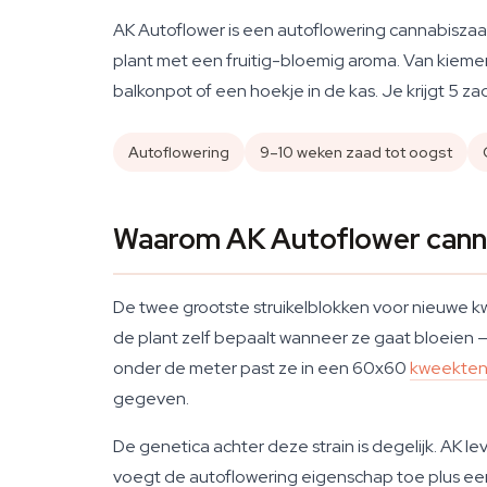
AK Autoflower is een autoflowering cannabiszaad
plant met een fruitig-bloemig aroma. Van kiemen
balkonpot of een hoekje in de kas. Je krijgt 5 
Autoflowering
9–10 weken zaad tot oogst
Waarom AK Autoflower canna
De twee grootste struikelblokken voor nieuwe kw
de plant zelf bepaalt wanneer ze gaat bloeien —
onder de meter past ze in een 60x60
kweekten
gegeven.
De genetica achter deze strain is degelijk. AK lev
voegt de autoflowering eigenschap toe plus een f