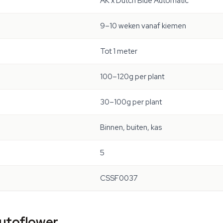
AK x Dutch Blue Automatic
9–10 weken vanaf kiemen
Tot 1 meter
100–120g per plant
30–100g per plant
Binnen, buiten, kas
5
CSSF0037
utoflower