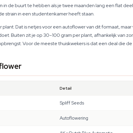
n de buurt te hebben als je twee maanden lang een flat deelt m
de strain in een studentenkamer heeft staan.
er plant. Dat is netjes voor een autoflower van dit formaat, ma
oet. Buiten zit je op 30–100 gram per plant, afhankelijk van z
brengst. Voor de meeste thuiskwekers is dat een deal die de 
flower
Detail
Spliff Seeds
Autoflowering