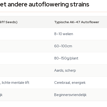
t andere autoflowering strains
liff Seeds)
Typische AK-47 Autoflower
8–10 weken
60–100cm
80–150g/plant
Aards, scherp
lichte mentale lift
Cerebraal, energiek
jk
Beginnersvriendelijk