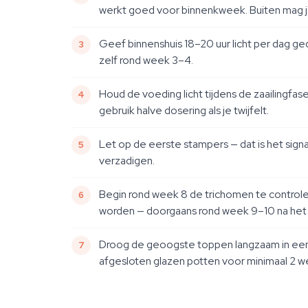
werkt goed voor binnenkweek. Buiten mag je
Geef binnenshuis 18–20 uur licht per dag ge
zelf rond week 3–4.
Houd de voeding licht tijdens de zaailingfas
gebruik halve dosering als je twijfelt.
Let op de eerste stampers — dat is het sig
verzadigen.
Begin rond week 8 de trichomen te control
worden — doorgaans rond week 9–10 na het
Droog de geoogste toppen langzaam in een 
afgesloten glazen potten voor minimaal 2 w