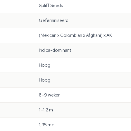
Spliff Seeds
Gefeminiseerd
(Mexican x Colombian x Afghani) x AK
Indica-dominant
Hoog
Hoog
8–9 weken
1–1,2 m
1,35 m+