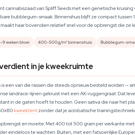
t cannabiszaad van Spliff Seeds met een genetische kruising 
kenbare bubblegum-smaak. Binnenshuis blijft ze compact tussen 1
n maakt haar bovendien relatief snel voor de opbrengst die ze le
–9 weken bloei
400–500g/m² binnenshuis
Bubblegum-sma
erdient in je kweekruimte
n is een van die rassen die steeds opnieuw besteld worden — s
nse landrace-lijnen gekruist met een AK-ruggengraat. Dat leve
ant in de gaten hoeft te houden. Geen sativa die naar het plaf
n 80x80
kweektent
zonder dat je acrobatische trainingstechniek
opbrengst en moeite. Met 400 tot 500 gram per vierkante mete
der eindeloos te wachten. Buiten, met een fatsoenlijke Europes