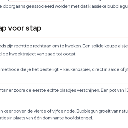
ie doorgaans geassocieerd worden met dat klassieke bubble
ap voor stap
eds zijn rechttoe rechtaan om te kweken. Een solide keuze als j
edige kweektraject van zaad tot oogst.
thode die je het beste ligt — keukenpapier, direct in aarde of ji
ontainer zodra de eerste echte blaadjes verschijnen. Een pot van 
n keer boven de vierde of vijfde node. Bubblegun groeit van natur
ties in plaats van één dominante hoofdstengel.