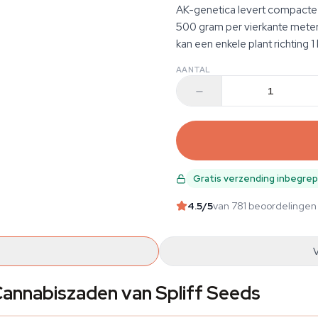
AK-genetica levert compacte p
500 gram per vierkante meter 
kan een enkele plant richting 
AANTAL
Gratis verzending inbegre
4.5
/5
van 781 beoordelingen
annabiszaden van Spliff Seeds