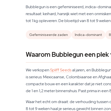
Bubblegun is een gefeminiseerd, indica-dominan
resultaat: keihard, harsrijk wiet met een onmis
tot 1 kg opleveren. De bloeitijd van 8 tot 9 weke
Gefeminiseerde zaden
Indica-dominant
8
Waarom Bubblegun een plek v
We verkopen
Spliff Seeds
al jaren, en Bubblegu
is serieus: Mexicaanse, Colombiaanse en Afghaa
compacte bouw en een karakter dat je niet const
de 1 en 1,2 meter binnenshuis. Past prima in ee
Waar het echt om draait: de verhouding tussen 
8 tot 9 weken haal je serieus gewicht binnen zon