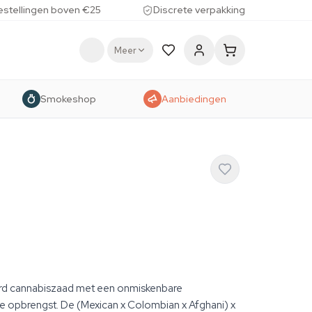
estellingen boven €25
Discrete verpakking
Meer
Smokeshop
Aanbiedingen
rd cannabiszaad met een onmiskenbare
 opbrengst. De (Mexican x Colombian x Afghani) x