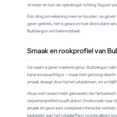
of meer en kan de opbrengst richting 1 kg per pl
Eén ding om rekening mee te houden: ze groeit als
geen gebrek, het is gewoon hoe deze plant wil g
Bubblegun om bekendstaat.
Smaak en rookprofiel van B
De naam is geen marketingtruc. Bubblegun ruikt
bijna snoepachtig is — maar met genoeg diepte er
smaak draagt door bij het uitademen, en er bl
Als je ooit rassen hebt gekweekt die fantastisch
terpenenprofiel houdt stand. Onderzoek naar de 
smaak en geur een complexe interactie vorme
bijdragen aan het totaaleffect voorbij alleen sm