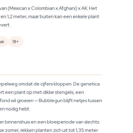
van (Mexican x Colombian x Afghani) x AK. Het
 en 1,2 meter, maar buiten kan een enkele plant
vert.
ak
18+
impelweg omdat de cijfers kloppen. De genetica
rt een plant op met dikke stengels, een
ond wil groeien — Bubblegun blijft netjes tussen
en nodig hebt.
r binnenshuis en een bloeiperiode van slechts
e zomer, rekken planten zich uit tot 1,35 meter