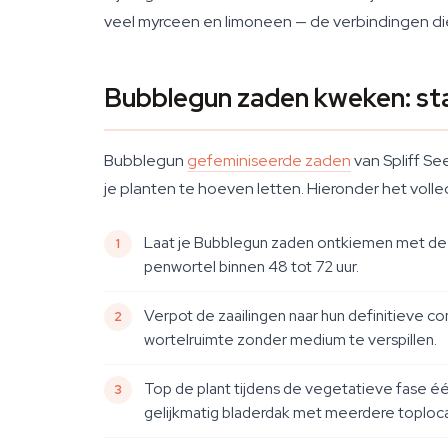
veel myrceen en limoneen — de verbindingen d
Bubblegun zaden kweken: st
Bubblegun
gefeminiseerde zaden
van Spliff Se
je planten te hoeven letten. Hieronder het voll
Laat je Bubblegun zaden ontkiemen met de me
penwortel binnen 48 tot 72 uur.
Verpot de zaailingen naar hun definitieve c
wortelruimte zonder medium te verspillen.
Top de plant tijdens de vegetatieve fase éé
gelijkmatig bladerdak met meerdere toploca