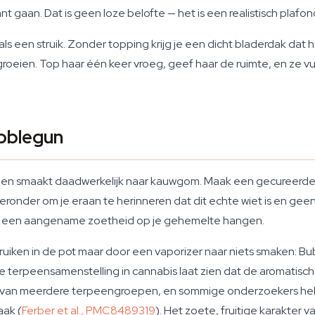
ant gaan. Dat is geen loze belofte — het is een realistisch pla
 een struik. Zonder topping krijg je een dicht bladerdak dat he
roeien. Top haar één keer vroeg, geef haar de ruimte, en ze vul
ubblegun
 en smaakt daadwerkelijk naar kauwgom. Maak een gecureerde po
onder om je eraan te herinneren dat dit echte wiet is en geen 
ijft een aangename zoetheid op je gehemelte hangen.
 ruiken in de pot maar door een vaporizer naar niets smaken: Bu
terpeensamenstelling in cannabis laat zien dat de aromatische
n van meerdere terpeengroepen, en sommige onderzoekers he
aak (
Ferber et al., PMC8489319
). Het zoete, fruitige karakter