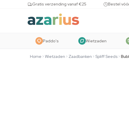
Skip to content
Gratis verzending vanaf €25
Bestel vóó
Paddo's
Wietzaden
Home
Wietzaden
Zaadbanken
Spliff Seeds
Bub