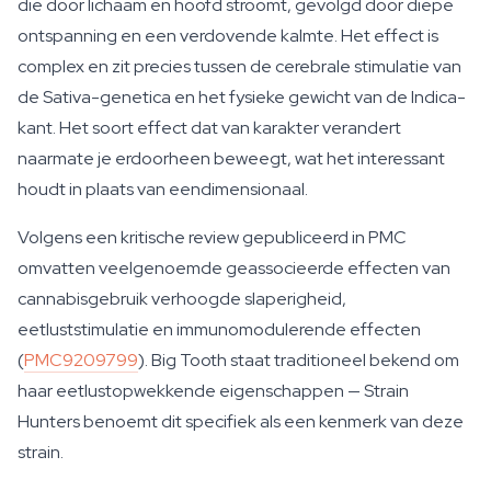
die door lichaam en hoofd stroomt, gevolgd door diepe
ontspanning en een verdovende kalmte. Het effect is
complex en zit precies tussen de cerebrale stimulatie van
de Sativa-genetica en het fysieke gewicht van de Indica-
kant. Het soort effect dat van karakter verandert
naarmate je erdoorheen beweegt, wat het interessant
houdt in plaats van eendimensionaal.
Volgens een kritische review gepubliceerd in PMC
omvatten veelgenoemde geassocieerde effecten van
cannabisgebruik verhoogde slaperigheid,
eetluststimulatie en immunomodulerende effecten
(
PMC9209799
). Big Tooth staat traditioneel bekend om
haar eetlustopwekkende eigenschappen — Strain
Hunters benoemt dit specifiek als een kenmerk van deze
strain.