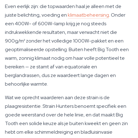
Even eerlijk zijn: die topwaarden haal je alleen met de
juiste belichting, voeding en
klimaatbeheersing
. Onder
een 400W- of 600W-lamp krijg je nog steeds
indrukwekkende resultaten, maar verwacht niet die
900g/m² zonder het volledige 1000W-pakket en een
geoptimaliseerde opstelling. Buiten heeft Big Tooth een
warm, zonnig klimaat nodig om haar volle potentieel te
bereiken — ze stamt af van equatoriale en
berglandrassen, dus ze waardeert lange dagen en
behoorlijke warmte.
Wat we oprecht waarderen aan deze strain is de
plaagresistentie. Strain Hunters benoemt specifiek een
goede weerstand over de hele linie, en dat maakt Big
Tooth een solide keuze als je buiten kweekt en geen zin
hebt om elke schimmeldreiging en bladluisinvasie