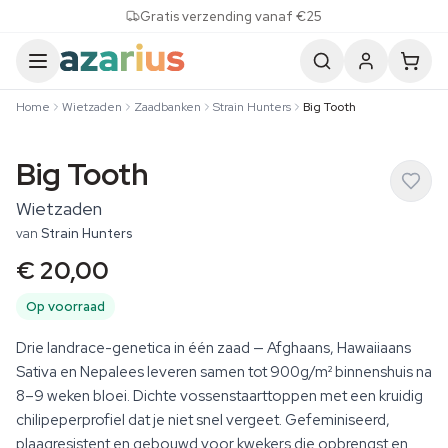
Skip to content
Gratis verzending vanaf €25
Home
Wietzaden
Zaadbanken
Strain Hunters
Big Tooth
Big Tooth
Wietzaden
van
Strain Hunters
€ 20,00
Op voorraad
Drie landrace-genetica in één zaad — Afghaans, Hawaiiaans
Sativa en Nepalees leveren samen tot 900g/m² binnenshuis na
8–9 weken bloei. Dichte vossenstaarttoppen met een kruidig
chilipeperprofiel dat je niet snel vergeet. Gefeminiseerd,
plaagresistent en gebouwd voor kwekers die opbrengst en