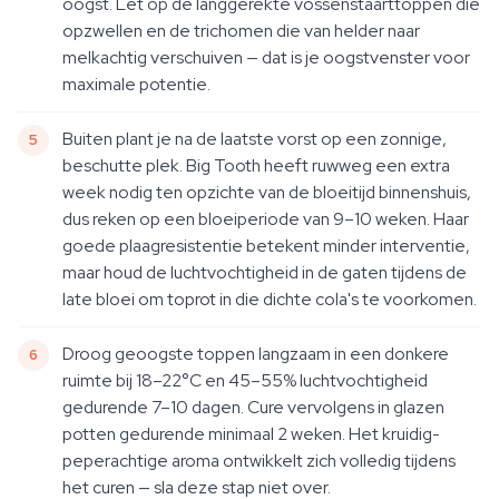
oogst. Let op de langgerekte vossenstaarttoppen die
opzwellen en de trichomen die van helder naar
melkachtig verschuiven — dat is je oogstvenster voor
maximale potentie.
Buiten plant je na de laatste vorst op een zonnige,
beschutte plek. Big Tooth heeft ruwweg een extra
week nodig ten opzichte van de bloeitijd binnenshuis,
dus reken op een bloeiperiode van 9–10 weken. Haar
goede plaagresistentie betekent minder interventie,
maar houd de luchtvochtigheid in de gaten tijdens de
late bloei om toprot in die dichte cola's te voorkomen.
Droog geoogste toppen langzaam in een donkere
ruimte bij 18–22°C en 45–55% luchtvochtigheid
gedurende 7–10 dagen. Cure vervolgens in glazen
potten gedurende minimaal 2 weken. Het kruidig-
peperachtige aroma ontwikkelt zich volledig tijdens
het curen — sla deze stap niet over.