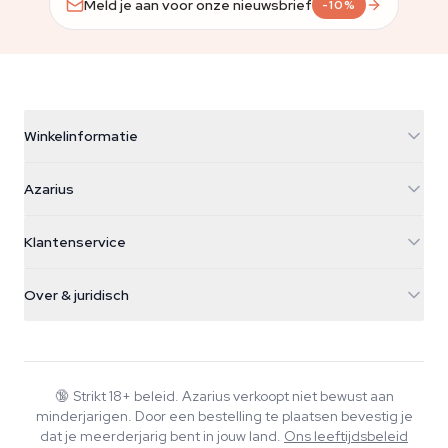
Meld je aan voor onze nieuwsbrief
-10%
Winkelinformatie
Azarius
Azarius
Galvaniweg 11
5482 TN Schijndel
Cannabiszaden
Klantenservice
Nederland
Paddo's
Verzendinfo
support@azarius.com
Smokeshop
Over & juridisch
+31(0)204897914
Retourbeleid
Smartshop
Over Azarius
Kwaliteitsgarantie
Herbshop
Wiki
Contact
Growshop
Blog
🔞
Strikt 18+ beleid. Azarius verkoopt niet bewust aan
Veelgestelde vragen
minderjarigen. Door een bestelling te plaatsen bevestig je
Muziek
Privacybeleid
dat je meerderjarig bent in jouw land.
Ons leeftijdsbeleid