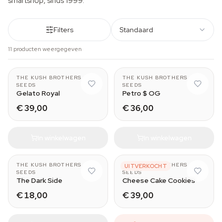
smartshop, sinds 1999.
Filters
Standaard
11 producten weergegeven
THE KUSH BROTHERS
THE KUSH BROTHERS
SEEDS
SEEDS
Gelato Royal
Petro $ OG
€ 39,00
€ 36,00
In winkelwagen
In winkelwagen
THE KUSH BROTHERS
THE KUSH BROTHERS
UITVERKOCHT
SEEDS
SEEDS
The Dark Side
Cheese Cake Cookies
€ 18,00
€ 39,00