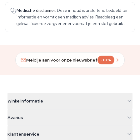
Medische disclaimer.
Deze inhoud is uitsluitend bedoeld ter
informatie en vormt geen medisch advies. Raadpleeg een
gekwalificeerde zorgverlener voordat je een stof gebruikt.
Meld je aan voor onze nieuwsbrief
-10%
Winkelinformatie
Azarius
Azarius
Galvaniweg 11
5482 TN Schijndel
Cannabiszaden
Klantenservice
Nederland
Paddo's