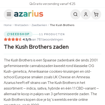
Skip to content
Gratis verzending vanaf €25
Home
Wietzaden
Zaadbanken
The Kush Brothers
SEEDSHOP
11 PRODUCTEN
4.5
/5
van 781 beoordelingen
The Kush Brothers zaden
The Kush Brothers is een Spaanse zadenbank die sinds 2001
gefeminiseerde cannabiszaden kweekt rond klassieke OG
Kush-genetica, Amerikaanse cookies-kruisingen en old-
school Europese smaken zoals UK Cheese en Amnesia.
Azarius heeft elf strains van The Kush Brothers in het
assortiment — indica, sativa, hybride en één 1:1 CBD-variant —
allemaal te koop in pakjes van 3
gefeminiseerde zaden
. The
Kush Brothers kopen doe je bij 's werelds eerste online