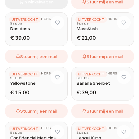
In winkelwagen
Stuur mij een mail
THE KUSH BROTHERS
THE KUSH BROTHERS
UITVERKOCHT
UITVERKOCHT
SEEDS
SEEDS
Dosidoss
MassKush
€ 39,00
€ 21,00
Stuur mij een mail
Stuur mij een mail
THE KUSH BROTHERS
THE KUSH BROTHERS
UITVERKOCHT
UITVERKOCHT
SEEDS
SEEDS
Yellowstone
Banana Sherbet
€ 15,00
€ 39,00
Stuur mij een mail
Stuur mij een mail
THE KUSH BROTHERS
THE KUSH BROTHERS
UITVERKOCHT
UITVERKOCHT
SEEDS
SEEDS
Confidencial Medicine
Langui Kush