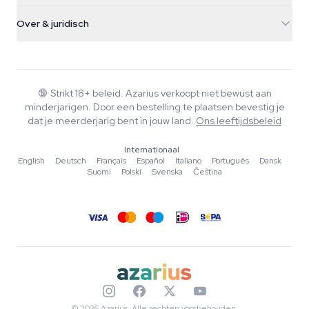
Verzendinfo
support@azarius.com
Smokeshop
Over & juridisch
+31(0)204897914
Retourbeleid
Smartshop
Over Azarius
Kwaliteitsgarantie
Herbshop
Wiki
Contact
Growshop
Blog
🔞
Strikt 18+ beleid. Azarius verkoopt niet bewust aan
Veelgestelde vragen
minderjarigen. Door een bestelling te plaatsen bevestig je
Muziek
Privacybeleid
dat je meerderjarig bent in jouw land.
Ons leeftijdsbeleid
Schrijvers
Internationaal
Redactionele normen
English
·
Deutsch
·
Français
·
Español
·
Italiano
·
Português
·
Dansk
·
Suomi
·
Polski
·
Svenska
·
Čeština
Tools & Calculators
Acties
Sitemap
© 2026 Azarius. Alle rechten voorbehouden.