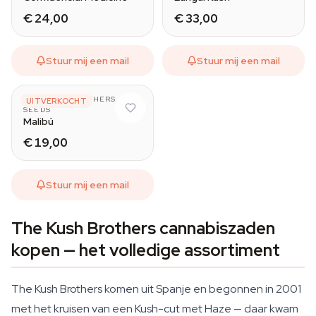
€ 24,00
€ 33,00
Stuur mij een mail
Stuur mij een mail
THE KUSH BROTHERS
UITVERKOCHT
SEEDS
Malibú
€ 19,00
Stuur mij een mail
The Kush Brothers cannabiszaden
kopen — het volledige assortiment
The Kush Brothers komen uit Spanje en begonnen in 2001
met het kruisen van een Kush-cut met Haze — daar kwam