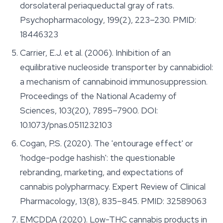
dorsolateral periaqueductal gray of rats.
Psychopharmacology
, 199(2), 223–230. PMID:
18446323
Carrier, E.J. et al. (2006). Inhibition of an
equilibrative nucleoside transporter by cannabidiol:
a mechanism of cannabinoid immunosuppression.
Proceedings of the National Academy of
Sciences
, 103(20), 7895–7900. DOI:
10.1073/pnas.0511232103
Cogan, P.S. (2020). The 'entourage effect' or
'hodge-podge hashish': the questionable
rebranding, marketing, and expectations of
cannabis polypharmacy.
Expert Review of Clinical
Pharmacology
, 13(8), 835–845. PMID: 32589063
EMCDDA (2020). Low-THC cannabis products in