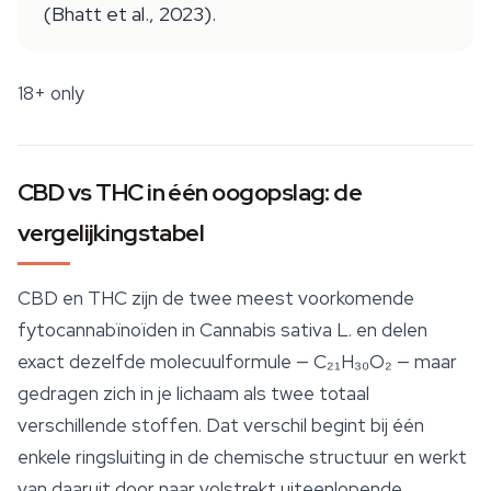
(Bhatt et al., 2023).
18+ only
CBD vs THC in één oogopslag: de
vergelijkingstabel
CBD en THC zijn de twee meest voorkomende
fytocannabïnoïden in
Cannabis sativa
L. en delen
exact dezelfde molecuulformule — C₂₁H₃₀O₂ — maar
gedragen zich in je lichaam als twee totaal
verschillende stoffen. Dat verschil begint bij één
enkele ringsluiting in de chemische structuur en werkt
van daaruit door naar volstrekt uiteenlopende