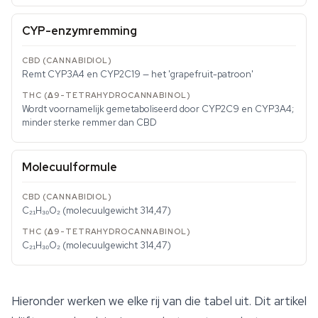
CYP-enzymremming
Remt CYP3A4 en CYP2C19 — het 'grapefruit-patroon'
Wordt voornamelijk gemetaboliseerd door CYP2C9 en CYP3A4;
minder sterke remmer dan CBD
Molecuulformule
C₂₁H₃₀O₂ (molecuulgewicht 314,47)
C₂₁H₃₀O₂ (molecuulgewicht 314,47)
Hieronder werken we elke rij van die tabel uit. Dit artikel