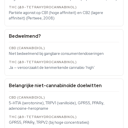
Partiële agonist op CB1 (hoge affiniteit) en CB2 (lagere
affiniteit) (Pertwee, 2008)
Bedwelmend?
Niet bedwelmend bij gangbare consumentendoseringen
Ja — veroorzaakt de kenmerkende cannabis-'high'
Belangrijke niet-cannabinoïde doelwitten
5-HT1A (serotonine), TRPV1 (vanilloïde), GPR55, PPARγ,
adenosine-heropname
GPR55, PPARγ, TRPV2 (bij hoge concentraties)