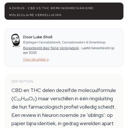
AZARIUS · CBD VS THC WERKINGSMECHANISME:
MOLECULAIRE VERGELIJKING
Door Luke Sholl
Bijdrager Cannabisteelt, Cannabinoïden & Smartshop
Beoordeeld door Toine Verleijsdonk
·
Laatst beoordeeld op
apr 2026
Over dit artikel
↓
DEFINITION
CBD en THC delen dezelfde molecuulformule
(C₂₁H₃₀O₂) maar verschillen in één ringsluiting
die hun farmacologisch profiel volledig scheidt.
Een review in Neuron noemde ze 'siblings': op
papier bijna identiek, in gedrag werelden apart