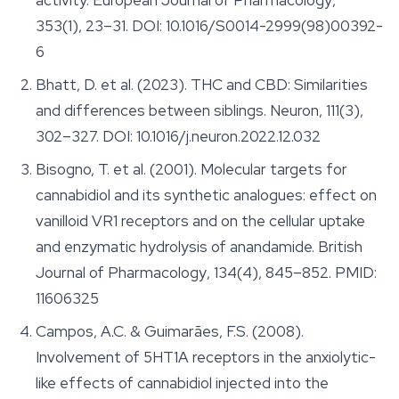
activity.
European Journal of Pharmacology
,
353(1), 23–31. DOI: 10.1016/S0014-2999(98)00392-
6
Bhatt, D. et al. (2023). THC and CBD: Similarities
and differences between siblings.
Neuron
, 111(3),
302–327. DOI: 10.1016/j.neuron.2022.12.032
Bisogno, T. et al. (2001). Molecular targets for
cannabidiol and its synthetic analogues: effect on
vanilloid VR1 receptors and on the cellular uptake
and enzymatic hydrolysis of anandamide.
British
Journal of Pharmacology
, 134(4), 845–852. PMID:
11606325
Campos, A.C. & Guimarães, F.S. (2008).
Involvement of 5HT1A receptors in the anxiolytic-
like effects of cannabidiol injected into the