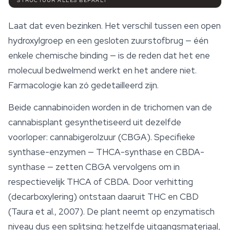
STRUCTUUR ALLES BEPAALT
Laat dat even bezinken. Het verschil tussen een open
hydroxylgroep en een gesloten zuurstofbrug — één
enkele chemische binding — is de reden dat het ene
molecuul bedwelmend werkt en het andere niet.
Farmacologie kan zó gedetailleerd zijn.
Beide
cannabinoïden
worden in de trichomen van de
cannabisplant gesynthetiseerd uit dezelfde
voorloper: cannabigerolzuur (CBGA). Specifieke
synthase-enzymen — THCA-synthase en CBDA-
synthase — zetten CBGA vervolgens om in
respectievelijk THCA of CBDA. Door verhitting
(decarboxylering) ontstaan daaruit THC en CBD
(Taura et al., 2007). De plant neemt op enzymatisch
niveau dus een splitsing: hetzelfde uitgangsmateriaal,