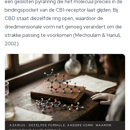
een gesloten pyranring die het molecuul precies in de
bindingspocket van de CB1-receptor laat glijden. Bij
CBD staat diezelfde ring open, waardoor de
driedimensionale vorm net genoeg verandert om die
strakke passing te voorkomen (Mechoulam & Hanuš,
2002).
AZARIUS · DEZELFDE FORMULE, ANDERE VORM: WAAROM