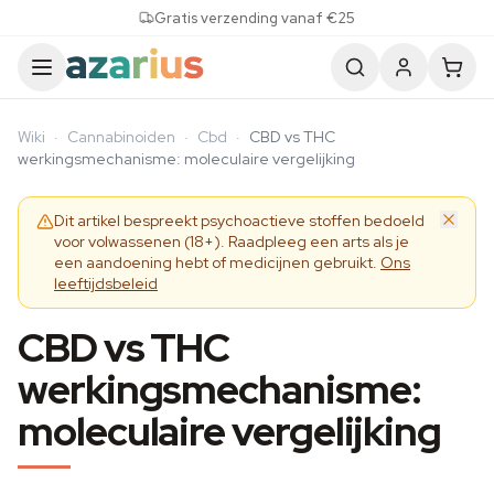
Skip to content
Gratis verzending vanaf €25
Wiki
·
Cannabinoiden
·
Cbd
·
CBD vs THC
werkingsmechanisme: moleculaire vergelijking
Dit artikel bespreekt psychoactieve stoffen bedoeld
voor volwassenen (18+). Raadpleeg een arts als je
een aandoening hebt of medicijnen gebruikt.
Ons
leeftijdsbeleid
CBD vs THC
werkingsmechanisme:
moleculaire vergelijking