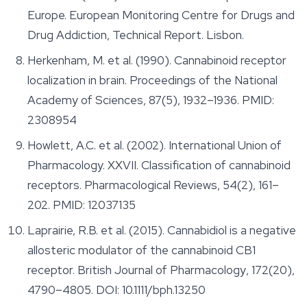
Europe. European Monitoring Centre for Drugs and
Drug Addiction, Technical Report. Lisbon.
Herkenham, M. et al. (1990). Cannabinoid receptor
localization in brain.
Proceedings of the National
Academy of Sciences
, 87(5), 1932–1936. PMID:
2308954
Howlett, A.C. et al. (2002). International Union of
Pharmacology. XXVII. Classification of cannabinoid
receptors.
Pharmacological Reviews
, 54(2), 161–
202. PMID: 12037135
Laprairie, R.B. et al. (2015). Cannabidiol is a negative
allosteric modulator of the cannabinoid CB1
receptor.
British Journal of Pharmacology
, 172(20),
4790–4805. DOI: 10.1111/bph.13250