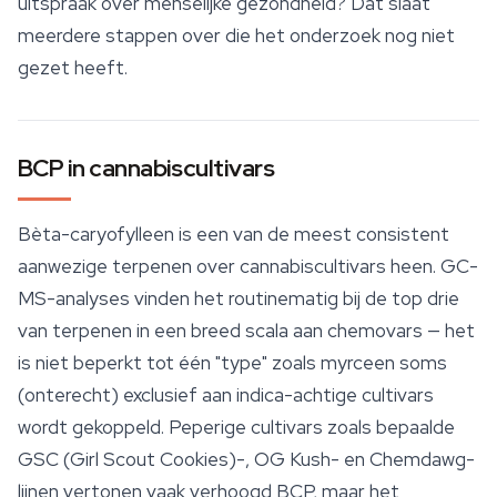
uitspraak over menselijke gezondheid? Dat slaat
meerdere stappen over die het onderzoek nog niet
gezet heeft.
BCP in cannabiscultivars
Bèta-caryofylleen is een van de meest consistent
aanwezige terpenen over cannabiscultivars heen. GC-
MS-analyses vinden het routinematig bij de top drie
van terpenen in een breed scala aan chemovars — het
is niet beperkt tot één "type" zoals myrceen soms
(onterecht) exclusief aan indica-achtige cultivars
wordt gekoppeld. Peperige cultivars zoals bepaalde
GSC (
Girl Scout Cookies
)-, OG Kush- en Chemdawg-
lijnen vertonen vaak verhoogd BCP, maar het