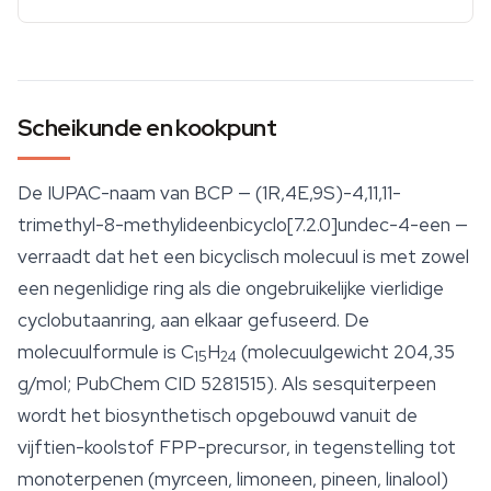
Scheikunde en kookpunt
De IUPAC-naam van BCP — (1R,4E,9S)-4,11,11-
trimethyl-8-methylideenbicyclo[7.2.0]undec-4-een —
verraadt dat het een bicyclisch molecuul is met zowel
een negenlidige ring als die ongebruikelijke vierlidige
cyclobutaanring, aan elkaar gefuseerd. De
molecuulformule is C
H
(molecuulgewicht 204,35
15
24
g/mol; PubChem CID 5281515). Als sesquiterpeen
wordt het biosynthetisch opgebouwd vanuit de
vijftien-koolstof FPP-precursor, in tegenstelling tot
monoterpenen (myrceen,
limoneen
, pineen, linalool)