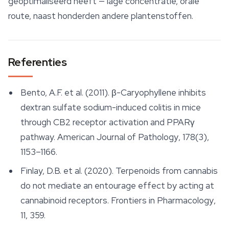
geoptimaliseerd heeft — lage concentratie, orale
route, naast honderden andere plantenstoffen.
Referenties
Bento, A.F. et al. (2011). β-Caryophyllene inhibits
dextran sulfate sodium-induced colitis in mice
through CB2 receptor activation and PPARγ
pathway.
American Journal of Pathology
, 178(3),
1153–1166.
Finlay, D.B. et al. (2020). Terpenoids from cannabis
do not mediate an entourage effect by acting at
cannabinoid receptors.
Frontiers in Pharmacology
,
11, 359.