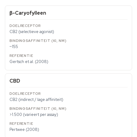
β-Caryofylleen
CB2 (selectieve agonist)
~155
Gertsch et al. (2008)
CBD
CB2 (indirect / lage affiniteit)
>1.500 (varieert per assay)
Pertwee (2008)