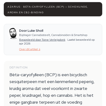
AZARIUS · BÈTA-CARYOFYLLEEN (BCP) — SCHEIKUNDE,
AROMA EN CB2-BINDING
Door Luke Sholl
Bijdrager Cannabisteelt, Cannabinoïden & Smartshop
Beoordeeld door Toine Verleijsdonk
·
Laatst beoordeeld op
apr 2026
Over dit artikel
↓
DEFINITION
Bèta-caryofylleen (BCP) is een bicyclisch
sesquiterpeen met een kenmerkend peperig,
kruidig aroma dat veel voorkomt in zwarte
peper, kruidnagel, hop en cannabis. Het is het
enige gangbare terpeen uit de voeding