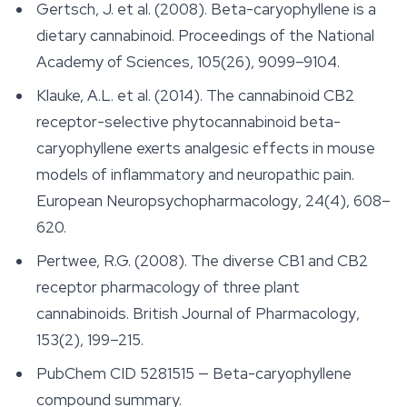
Gertsch, J. et al. (2008). Beta-caryophyllene is a
dietary cannabinoid.
Proceedings of the National
Academy of Sciences
, 105(26), 9099–9104.
Klauke, A.L. et al. (2014). The cannabinoid CB2
receptor-selective phytocannabinoid beta-
caryophyllene exerts analgesic effects in mouse
models of inflammatory and neuropathic pain.
European Neuropsychopharmacology
, 24(4), 608–
620.
Pertwee, R.G. (2008). The diverse CB1 and CB2
receptor pharmacology of three plant
cannabinoids.
British Journal of Pharmacology
,
153(2), 199–215.
PubChem CID 5281515 — Beta-caryophyllene
compound summary.