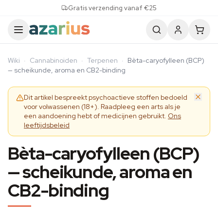
Skip to content
Gratis verzending vanaf €25
Wiki
·
Cannabinoiden
·
Terpenen
·
Bèta-caryofylleen (BCP)
— scheikunde, aroma en CB2-binding
Dit artikel bespreekt psychoactieve stoffen bedoeld
voor volwassenen (18+). Raadpleeg een arts als je
een aandoening hebt of medicijnen gebruikt.
Ons
leeftijdsbeleid
Bèta-caryofylleen (BCP)
— scheikunde, aroma en
CB2-binding