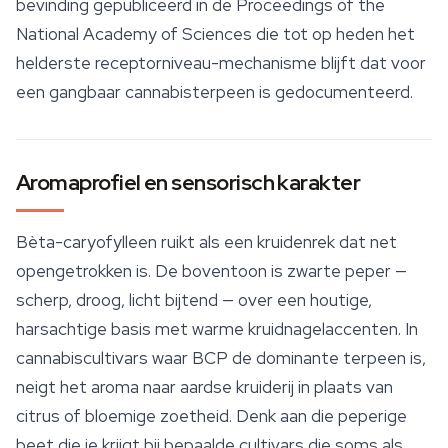
bevinding gepubliceerd in de
Proceedings of the
National Academy of Sciences
die tot op heden het
helderste receptorniveau-mechanisme blijft dat voor
een gangbaar cannabisterpeen is gedocumenteerd.
Aromaprofiel en sensorisch karakter
Bèta-caryofylleen ruikt als een kruidenrek dat net
opengetrokken is. De boventoon is zwarte peper —
scherp, droog, licht bijtend — over een houtige,
harsachtige basis met warme kruidnagelaccenten. In
cannabiscultivars waar BCP de dominante terpeen is,
neigt het aroma naar aardse kruiderij in plaats van
citrus of bloemige zoetheid. Denk aan die peperige
beet die je krijgt bij bepaalde cultivars die soms als