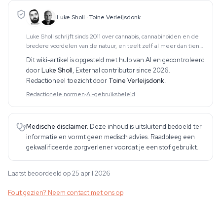
Luke Sholl
·
Toine Verleijsdonk
Luke Sholl schrijft sinds 2011 over cannabis, cannabinoïden en de
bredere voordelen van de natuur, en teelt zelf al meer dan tien
jaar cannabis in kweektenten thuis. Die praktische teeltervaring —
Dit wiki-artikel is opgesteld met hulp van AI en gecontroleerd
die de volledige cyclus
door
Luke Sholl
,
External contributor since 2026
.
Redactioneel toezicht door
Toine Verleijsdonk
.
Redactionele normen
·
AI-gebruiksbeleid
Medische disclaimer.
Deze inhoud is uitsluitend bedoeld ter
informatie en vormt geen medisch advies. Raadpleeg een
gekwalificeerde zorgverlener voordat je een stof gebruikt.
Laatst beoordeeld op 25 april 2026
Fout gezien? Neem contact met ons op