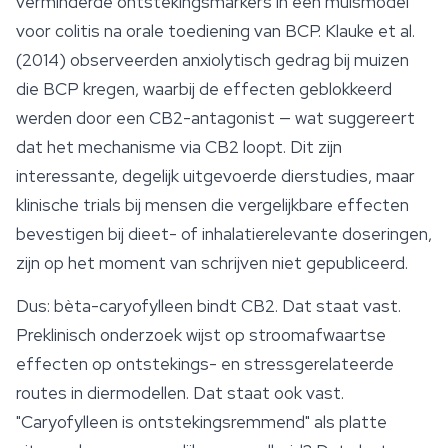
verminderde ontstekingsmarkers in een muismodel
voor colitis na orale toediening van BCP. Klauke et al.
(2014) observeerden anxiolytisch gedrag bij muizen
die BCP kregen, waarbij de effecten geblokkeerd
werden door een CB2-antagonist — wat suggereert
dat het mechanisme via CB2 loopt. Dit zijn
interessante, degelijk uitgevoerde dierstudies, maar
klinische trials bij mensen die vergelijkbare effecten
bevestigen bij dieet- of inhalatierelevante doseringen,
zijn op het moment van schrijven niet gepubliceerd.
Dus: bèta-caryofylleen bindt CB2. Dat staat vast.
Preklinisch onderzoek wijst op stroomafwaartse
effecten op ontstekings- en stressgerelateerde
routes in diermodellen. Dat staat ook vast.
"Caryofylleen is ontstekingsremmend" als platte