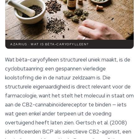
AZARIUS · WAT IS BÈTA-CARYOFYLLEEN?
Wat bèta-caryofylleen structureel uniek maakt, is de
cyclobutaanring: een gespannen vierledige
koolstofring die in de natuur zeldzaam is. Die
structurele eigenaardigheid is direct relevant voor de
farmacologie, want het stelt het molecuul in staat om
aan de CB2-cannabinoïdereceptor te binden — iets
wat geen enkel ander terpeen uit de voeding
overtuigend heeft laten zien. Gertsch et al. (2008)
identificeerden BCP als selectieve CB2-agonist, een