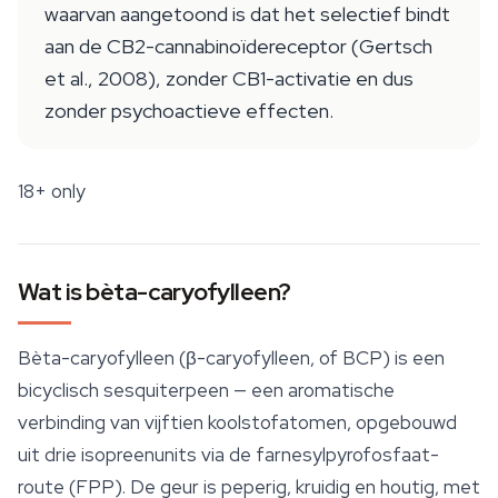
waarvan aangetoond is dat het selectief bindt
aan de CB2-cannabinoïdereceptor (Gertsch
et al., 2008), zonder CB1-activatie en dus
zonder psychoactieve effecten.
18+ only
Wat is bèta-caryofylleen?
Bèta-caryofylleen (β-caryofylleen, of BCP) is een
bicyclisch sesquiterpeen — een aromatische
verbinding van vijftien koolstofatomen, opgebouwd
uit drie isopreenunits via de farnesylpyrofosfaat-
route (FPP). De geur is peperig, kruidig en houtig, met