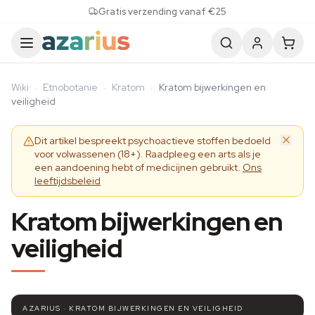
Skip to content
Gratis verzending vanaf €25
Wiki
·
Etnobotanie
·
Kratom
·
Kratom bijwerkingen en
veiligheid
Dit artikel bespreekt psychoactieve stoffen bedoeld
voor volwassenen (18+). Raadpleeg een arts als je
een aandoening hebt of medicijnen gebruikt.
Ons
leeftijdsbeleid
Kratom bijwerkingen en
veiligheid
AZARIUS · KRATOM BIJWERKINGEN EN VEILIGHEID