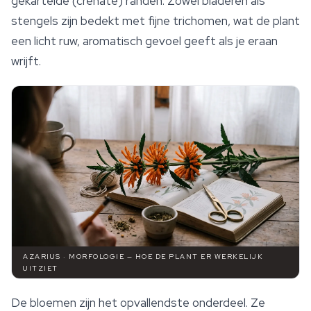
gekartelde (crenate) randen. Zowel bladeren als
stengels zijn bedekt met fijne trichomen, wat de plant
een licht ruw, aromatisch gevoel geeft als je eraan
wrijft.
AZARIUS · MORFOLOGIE — HOE DE PLANT ER WERKELIJK
UITZIET
De bloemen zijn het opvallendste onderdeel. Ze