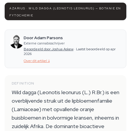
AZARIUS · WILD DAGGA (LEONOTIS LEONURUS) — BOTANIE EN
FYTOCHEMIE
Door Adam Parsons
Externe cannabisschrijver
Beoordeeld door Joshua Askew
·
Laatst beoordeeld op apr
2026
Over dit artikel
↓
DEFINITION
Wild dagga (Leonotis leonurus (L.) R.Br.) is een
overblijvende struik uit de lipbloemenfamilie
(Lamiaceae) met opvallende oranje
buisbloemen in bolvormige kransen, inheems in
zuidelijk Afrika. De dominante bioactieve