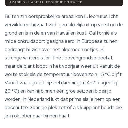
AZARIUS · HABITAT, ECOLOGIE EN KWEEK
Buiten zijn oorspronkelijke areaal kan
L. leonurus
licht
verwilderen: hij zaait zich gemakkelijk uit op verstoorde
grond en is in delen van Hawaï en kust-Californië als
milde onkruidsoort gesignaleerd. In Europese tuinen
gedraagt hij zich over het algemeen netjes. Bij
strenge winters sterft het bovengrondse deel af,
maar de plant loopt in het voorjaar weer uit vanuit de
wortelstok als de temperatuur boven zo'n −5 °C blijft.
Vanuit zaad groeit hij snel (kieming in 14–21 dagen bij
20 °C) en kan hij binnen één groeiseizoen bloeirijp
worden. In Nederland lukt dat prima als je hem op een
beschutte, zonnige plek zet of als kuipplant houdt die
je in oktober naar binnen haalt.