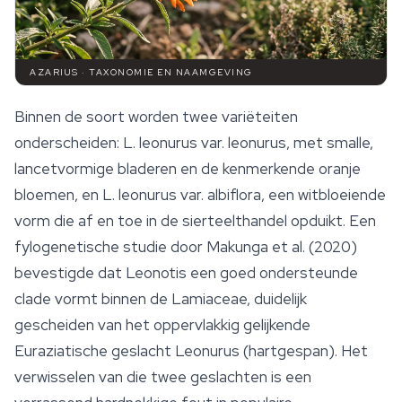
AZARIUS · TAXONOMIE EN NAAMGEVING
Binnen de soort worden twee variëteiten
onderscheiden:
L. leonurus
var.
leonurus
, met smalle,
lancetvormige bladeren en de kenmerkende oranje
bloemen, en
L. leonurus
var.
albiflora
, een witbloeiende
vorm die af en toe in de sierteelthandel opduikt. Een
fylogenetische studie door Makunga et al. (2020)
bevestigde dat
Leonotis
een goed ondersteunde
clade vormt binnen de Lamiaceae, duidelijk
gescheiden van het oppervlakkig gelijkende
Euraziatische geslacht
Leonurus
(hartgespan). Het
verwisselen van die twee geslachten is een