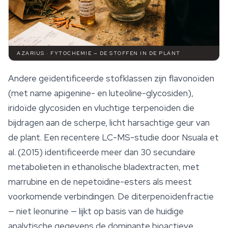
AZARIUS · FYTOCHEMIE — DE STOFFEN IN DE PLANT
Andere geïdentificeerde stofklassen zijn flavonoïden
(met name apigenine- en luteoline-glycosiden),
iridoïde glycosiden en vluchtige terpenoïden die
bijdragen aan de scherpe, licht harsachtige geur van
de plant. Een recentere LC-MS-studie door Nsuala et
al. (2015) identificeerde meer dan 30 secundaire
metabolieten in ethanolische bladextracten, met
marrubine en de nepetoidine-esters als meest
voorkomende verbindingen. De diterpenoïdenfractie
— niet leonurine — lijkt op basis van de huidige
analytische gegevens de dominante bioactieve