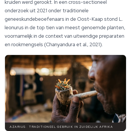
kruiden werd gerookt. In een cross-sectioneel
onderzoek uit 2021 onder traditionele
geneeskundebeoefenaars in de Oost-Kaap stond
L.
leonurus
in de top tien van meest genoemde planten,
voornamelijk in de context van uitwendige preparaten
en rookmengsels (Chanyandura et al., 2021).
AZARIUS · TRADITIONEEL GEBRUIK IN ZUIDELIJK AFRIKA