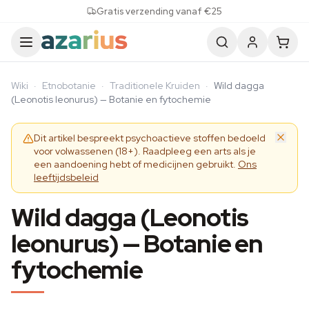
Skip to content
Gratis verzending vanaf €25
Wiki
·
Etnobotanie
·
Traditionele Kruiden
·
Wild dagga
(Leonotis leonurus) — Botanie en fytochemie
Dit artikel bespreekt psychoactieve stoffen bedoeld
voor volwassenen (18+). Raadpleeg een arts als je
een aandoening hebt of medicijnen gebruikt.
Ons
leeftijdsbeleid
Wild dagga (Leonotis
leonurus) — Botanie en
fytochemie