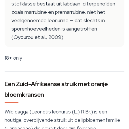
stofklasse bestaat uit labdaan-diterpenoïden
zoals marrubine en premarrubine, niet het
veelgenoemde leonurine — dat slechts in
sporenhoeveelheden is aangetroffen
(Oyourou et al., 2009).
18+ only
Een Zuid-Afrikaanse struik met oranje
bloemkransen
Wild dagga (
Leonotis leonurus
(L.) R.Br.) is een
houtige, overblijvende struik uit de lipbloemenfamilie
(Lamiaceae) die opvalt door zijn feloranje,