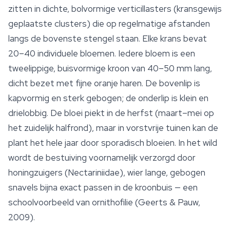
zitten in dichte, bolvormige verticillasters (kransgewijs
geplaatste clusters) die op regelmatige afstanden
langs de bovenste stengel staan. Elke krans bevat
20–40 individuele bloemen. Iedere bloem is een
tweelippige, buisvormige kroon van 40–50 mm lang,
dicht bezet met fijne oranje haren. De bovenlip is
kapvormig en sterk gebogen; de onderlip is klein en
drielobbig. De bloei piekt in de herfst (maart–mei op
het zuidelijk halfrond), maar in vorstvrije tuinen kan de
plant het hele jaar door sporadisch bloeien. In het wild
wordt de bestuiving voornamelijk verzorgd door
honingzuigers (
Nectariniidae
), wier lange, gebogen
snavels bijna exact passen in de kroonbuis — een
schoolvoorbeeld van ornithofilie (Geerts & Pauw,
2009).