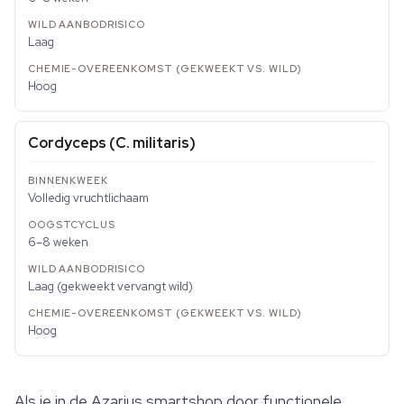
Laag
Hoog
Cordyceps (
C. militaris
)
Volledig vruchtlichaam
6–8 weken
Laag (gekweekt vervangt wild)
Hoog
Als je in de Azarius
smartshop
door functionele