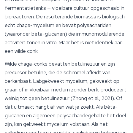
fermentatietanks — vloeibare cultuur opgeschaald in
bioreactoren. De resulterende biomassa is biologisch
echt chaga-mycelium en bevat polysachariden
(waaronder
bèta-glucanen
) die immunomodulerende
activiteit tonen in vitro. Maar het is niet identiek aan
een wilde conk.
Wilde chaga-conks bevatten betulinezuur en zijn
precursor betuline, die de schimmel afleidt van
berkenbast. Labgekweekt mycelium, gekweekt op
graan of in vloeibaar medium zonder berk, produceert
weinig tot geen betulinezuur (Zhong et al., 2021). Of
dat uitmaakt hangt af van wat je zoekt. Als bèta-
glucanen en algemeen polysacharidegehalte het doel
zijn, kan gekweekt mycelium volstaan. Als het
volledige spectrum van wilde-conkchemie belangrijk is,