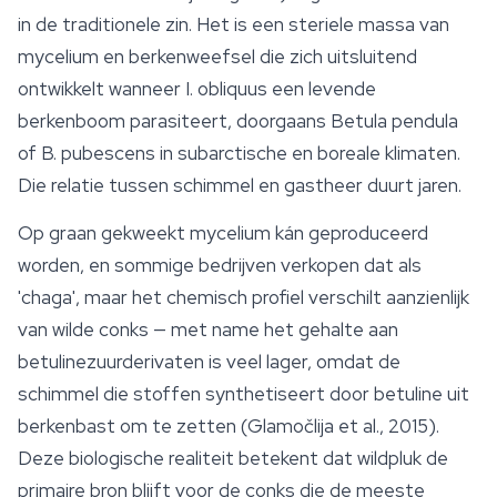
in de traditionele zin. Het is een steriele massa van
mycelium en berkenweefsel die zich uitsluitend
ontwikkelt wanneer
I. obliquus
een levende
berkenboom parasiteert, doorgaans
Betula pendula
of
B. pubescens
in subarctische en boreale klimaten.
Die relatie tussen schimmel en gastheer duurt jaren.
Op graan gekweekt mycelium kán geproduceerd
worden, en sommige bedrijven verkopen dat als
'
chaga
', maar het chemisch profiel verschilt aanzienlijk
van wilde conks — met name het gehalte aan
betulinezuurderivaten is veel lager, omdat de
schimmel die stoffen synthetiseert door betuline uit
berkenbast om te zetten (Glamočlija et al., 2015).
Deze biologische realiteit betekent dat wildpluk de
primaire bron blijft voor de conks die de meeste