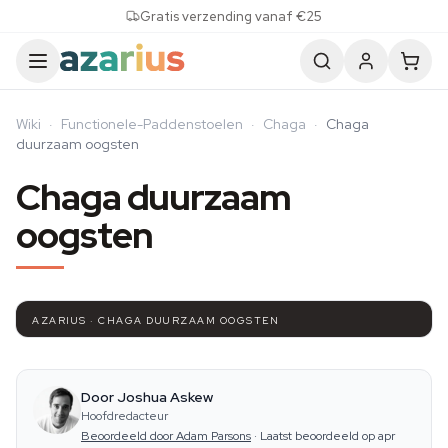
Skip to content
Gratis verzending vanaf €25
Wiki
·
Functionele-Paddenstoelen
·
Chaga
·
Chaga
duurzaam oogsten
Chaga duurzaam
oogsten
AZARIUS · CHAGA DUURZAAM OOGSTEN
Door Joshua Askew
Hoofdredacteur
Beoordeeld door Adam Parsons
·
Laatst beoordeeld op apr