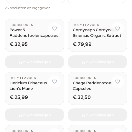
25 producten weergegeven
FOODSPOREN
HOLY FLAVOUR
Power 5
Cordyceps Cordyceps
Paddenstoelencapsules
Sinensis Organic Extract
€ 32,95
€ 79,99
In winkelwagen
In winkelwagen
HOLY FLAVOUR
FOODSPOREN
Hericium Erinaceus
Chaga Paddenstoel
Lion's Mane
Capsules
€ 25,99
€ 32,50
In winkelwagen
In winkelwagen
FOODSPOREN
FOODSPOREN