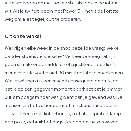
af te scheppen en maitake en shiitake ook in de rotatie
wilt. Als je twijfelt: begin met Power 5 — het is de kortste
weg om alles tegelijk uit te proberen.
Uit onze winkel
We krijgen elke week in de shop dezelfde vraag: 'welke
paddenstoel is de sterkste?' Verkeerde vraag. Dit zijn
geen stimulerende middelen of pijnstillers — een lion's
mane capsule voel je niet 30 minuten later binnenkomen.
Wat je wél merkt is een maand consequent gebruik, en
dat je op een gegeven moment doorhebt dat je om vier
uur 's middags minder wazig bent dan je gewend was. De
mensen die het volhouden met functional mushrooms
behandelen ze als koffiebonen, niet als ibuprofen. Koop
een potje, gebruik het dagelijks, oordeel na zes weken.