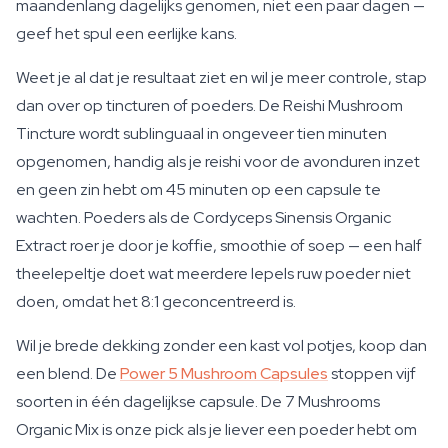
maandenlang dagelijks genomen, niet een paar dagen —
geef het spul een eerlijke kans.
Weet je al dat je resultaat ziet en wil je meer controle, stap
dan over op tincturen of poeders. De Reishi Mushroom
Tincture wordt sublinguaal in ongeveer tien minuten
opgenomen, handig als je reishi voor de avonduren inzet
en geen zin hebt om 45 minuten op een capsule te
wachten. Poeders als de Cordyceps Sinensis Organic
Extract roer je door je koffie, smoothie of soep — een half
theelepeltje doet wat meerdere lepels ruw poeder niet
doen, omdat het 8:1 geconcentreerd is.
Wil je brede dekking zonder een kast vol potjes, koop dan
een blend. De
Power 5 Mushroom Capsules
stoppen vijf
soorten in één dagelijkse capsule. De 7 Mushrooms
Organic Mix is onze pick als je liever een poeder hebt om