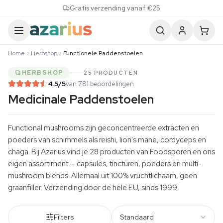
Skip to content
Gratis verzending vanaf €25
Home
Herbshop
Functionele Paddenstoelen
HERBSHOP
25 PRODUCTEN
4.5
/5
van 781 beoordelingen
Medicinale Paddenstoelen
Functional mushrooms zijn geconcentreerde extracten en
poeders van schimmels als reishi,
lion's mane
,
cordyceps
en
chaga. Bij Azarius vind je 28 producten van Foodsporen en ons
eigen assortiment — capsules, tincturen, poeders en multi-
mushroom blends. Allemaal uit 100% vruchtlichaam, geen
graanfiller. Verzending door de hele EU, sinds 1999.
Filters
Standaard