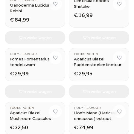
Lentinula Edodes
HOLY FLAVOUR
Ganoderma Lucidum
Shiitake
Reishi
€ 16,99
€ 84,99
In winkelwagen
In winkelwagen
30 ml
HOLY FLAVOUR
FOODSPOREN
Fomes Fomentarius
Agaricus Blazei
tondelzwam
Paddenstoelentinctuur
€ 29,99
€ 29,95
In winkelwagen
In winkelwagen
FOODSPOREN
HOLY FLAVOUR
Agaricus Blazei
Lion's Mane (Hericium
Mushroom Capsules
erinaceus) extract
€ 32,50
€ 74,99