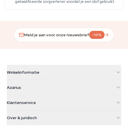
gekwalificeerde zorgverlener voordat je een stof gebruikt.
Meld je aan voor onze nieuwsbrief
-10%
Winkelinformatie
Azarius
Azarius
Galvaniweg 11
5482 TN Schijndel
Cannabiszaden
Klantenservice
Nederland
Paddo's
Verzendinfo
support@azarius.com
Smokeshop
Over & juridisch
+31(0)204897914
Retourbeleid
Smartshop