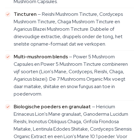
Mushroom Capsules.
Tincturen
— Reishi Mushroom Tincture, Cordyceps
Mushroom Tincture, Chaga Mushroom Tincture en
Agaricus Blazei Mushroom Tincture. Dubbele of
drievoudige extractie, druppels onder de tong, het
snelste opname-formaat dat we verkopen.
Multi-mushroom blends
— Power 5 Mushroom
Capsules en Power 5 Mushroom Tincture combineren
vijf soorten (Lion's Mane, Cordyceps, Reishi, Chaga,
Agaricus blazei). De 7 Mushrooms Organic Mix voegt
daar maitake, shiitake en snow fungus aan toe in
poedervorm.
Biologische poeders en granulaat
— Hericium
Erinaceus Lion's Mane granulaat, Ganoderma Lucidum
Reishi, Inonotus Obliquus Chaga, Grifola Frondosa
Maitake, Lentinula Edodes Shiitake, Cordyceps Sinensis
Organic Extract en een Lion's Mane 10:1 poeder. Voor