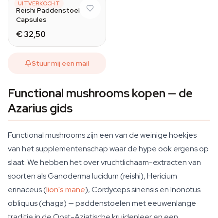
FOODSPOREN
UITVERKOCHT
Reishi Paddenstoel
Capsules
€ 32,50
Stuur mij een mail
Functional mushrooms kopen — de
Azarius gids
Functional mushrooms zijn een van de weinige hoekjes
van het supplementenschap waar de hype ook ergens op
slaat. We hebben het over vruchtlichaam-extracten van
soorten als
Ganoderma lucidum
(reishi),
Hericium
erinaceus
(
lion's mane
),
Cordyceps sinensis
en
Inonotus
obliquus
(chaga) — paddenstoelen met eeuwenlange
traditie in de Oost-Aziatische kruidenleer en een