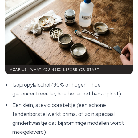
AZARIUS · WHAT YOU NEED BEFORE YOU START
Isopropylalcohol (90% of hoger — hoe
geconcentreerder, hoe beter het hars oplost)
Een klein, stevig borsteltje (een schone
tandenborstel werkt prima, of zo'n speciaal
grinderkwastje dat bij sommige modellen wordt
meegeleverd)