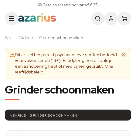
Skip to content
Gratis verzending vanaf €25
Wiki
·
Gidsen
·
Grinder schoonmaken
Dit artikel bespreekt psychoactieve stoffen bedoeld
voor volwassenen (18+). Raadpleeg een arts als je
een aandoening hebt of medicijnen gebruikt.
Ons
leeftijdsbeleid
Grinder schoonmaken
AZARIUS · GRINDER SCHOONMAKEN