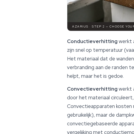
AZARIUS · STEP 2 — CHOOSE YO
Conductieverhitting
werkt a
zijn snel op temperatuur (va
Het materiaal dat de wanden r
verbranding aan de randen t
helpt, maar het is gedoe.
Convectieverhitting
werkt 
door het materiaal circuleert,
Convectieapparaten kosten 
gebruikelijk), maar de dampk
convectiegebaseerde apparat
vergelijking met conductiemo