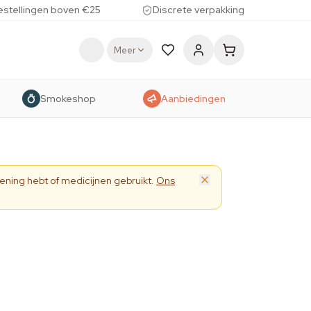
estellingen boven €25
Discrete verpakking
Meer
Smokeshop
Aanbiedingen
ening hebt of medicijnen gebruikt.
Ons