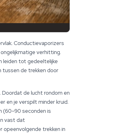
ervlak. Conductievaporizers
ngelijkmatige verhitting.
leiden tot gedeeltelijke
n tussen de trekken door
. Doordat de lucht rondom en
r en je verspilt minder kruid.
n (60–90 seconden is
en vast dat
r opeenvolgende trekken in