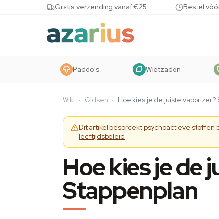
Skip to content
Gratis verzending vanaf €25
Bestel vóó
Paddo's
Wietzaden
Wiki
·
Gidsen
·
Hoe kies je de juiste vaporizer?
Dit artikel bespreekt psychoactieve stoffen
leeftijdsbeleid
Hoe kies je de j
Stappenplan