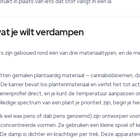
ruikt in plaats van iets dat stof vangt in een la.
wat je wilt verdampen
zers zijn gebouwd rond één van drie materiaaltypen, en de
tten gemalen plantaardig materiaal — cannabisbloemen, da
De kamer bevat los plantenmateriaal en verhit het tot ac
penenprofiel direct, en je kunt de temperatuur aanpassen o
edige spectrum van een plant je prioriteit zijn, begin je hier
k wel wax pens of dab pens genoemd) zijn ontworpen voor
econcentreerde vormen. Ze gebruiken een kleine spoel of k
De damp is dichter en krachtiger per trek. Deze apparaten