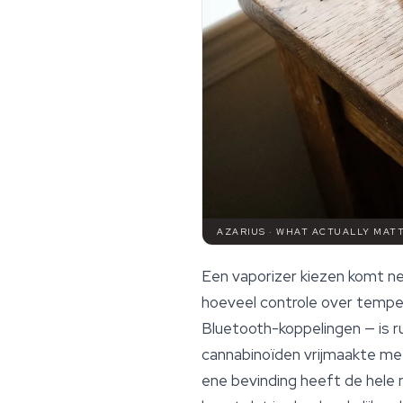
AZARIUS · WHAT ACTUALLY MAT
Een vaporizer kiezen komt neer
hoeveel controle over temper
Bluetooth-koppelingen — is r
cannabinoïden
vrijmaakte met
ene bevinding heeft de hele 