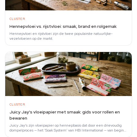
CLUSTER
Hennepvloei vs. rijstvloei: smaak, brand en rolgemak
Hennepvloei en rijstvloei zijn de twee populairste natuurlijke-
vezelvloeien op de markt.
CLUSTER
Juicy Jay's vloeipapier met smaak: gids voor rollen en
bewaren
Juicy Jay's zijn vloeipapier op hennepbasis dat door een drievoudig
dompelproces — het 'Soak System' van HBI International — van begin
tot eind smaak afgeeft.