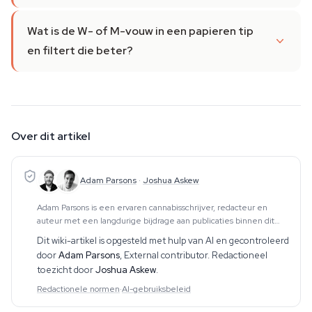
Wat is de W- of M-vouw in een papieren tip
en filtert die beter?
Over dit artikel
Adam Parsons
·
Joshua Askew
Adam Parsons is een ervaren cannabisschrijver, redacteur en
auteur met een langdurige bijdrage aan publicaties binnen dit
vakgebied. Zijn werk omvat CBD, psychedelica, etnobotanica en
Dit wiki-artikel is opgesteld met hulp van AI en gecontroleerd
aanverwante onderwerpen. Hij produce
door
Adam Parsons
,
External contributor
. Redactioneel
toezicht door
Joshua Askew
.
Redactionele normen
·
AI-gebruiksbeleid