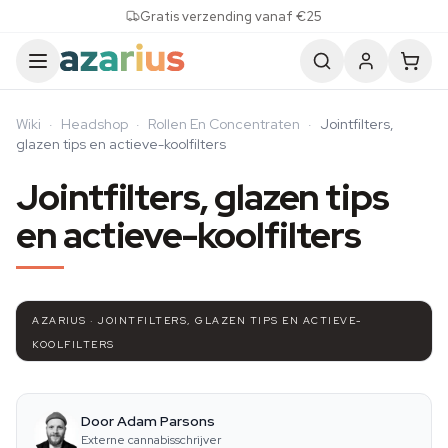
Skip to content
Gratis verzending vanaf €25
Wiki
·
Headshop
·
Rollen En Concentraten
·
Jointfilters,
glazen tips en actieve-koolfilters
Jointfilters, glazen tips
en actieve-koolfilters
AZARIUS · JOINTFILTERS, GLAZEN TIPS EN ACTIEVE-
KOOLFILTERS
Door Adam Parsons
Externe cannabisschrijver