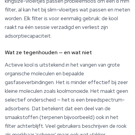
kingsize-vloeitjes passen probleemloos om een 8 mm
filter, al kan het bij slim-vloeitjes wat passen en meten
worden. Elk filter is voor eenmalig gebruik: de kool
raakt na één sessie verzadigd en verliest zijn
adsorptiecapaciteit.
Wat ze tegenhouden — en wat niet
Actieve kool is uitstekend in het vangen van grote
organische moleculen en bepaalde
gasfaseverbindingen. Het is minder effectief bij zeer
kleine moleculen zoals koolmonoxide. Het maakt geen
selectief onderscheid — het is een breedspectrum-
adsorbens. Dat betekent dat een deel van de
smaakstoffen (
terpenen
bijvoorbeeld) ook in het
filter achterblijft. Veel gebruikers beschrijven de rook
als merkbaar 'schoner' maar ook wat vlakker