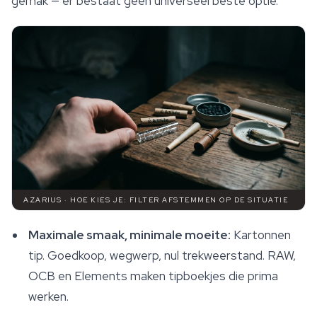
gemak — er bestaat geen universeel beste optie.
AZARIUS · HOE KIES JE: FILTER AFSTEMMEN OP DE SITUATIE
Maximale smaak, minimale moeite:
Kartonnen
tip. Goedkoop, wegwerp, nul trekweerstand. RAW,
OCB en Elements maken tipboekjes die prima
werken.