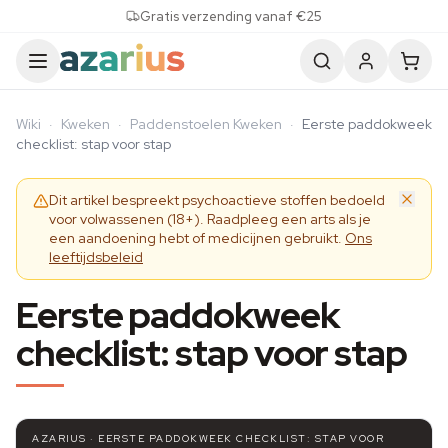
Skip to content
Gratis verzending vanaf €25
Wiki
·
Kweken
·
Paddenstoelen Kweken
·
Eerste paddokweek
checklist: stap voor stap
Dit artikel bespreekt psychoactieve stoffen bedoeld
voor volwassenen (18+). Raadpleeg een arts als je
een aandoening hebt of medicijnen gebruikt.
Ons
leeftijdsbeleid
Eerste paddokweek
checklist: stap voor stap
AZARIUS · EERSTE PADDOKWEEK CHECKLIST: STAP VOOR