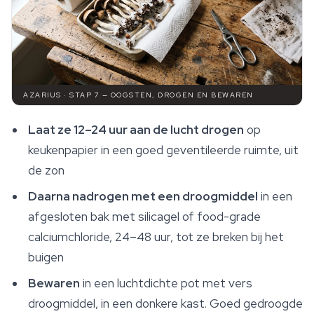
AZARIUS · STAP 7 — OOGSTEN, DROGEN EN BEWAREN
Laat ze 12–24 uur aan de lucht drogen
op
keukenpapier in een goed geventileerde ruimte, uit
de zon
Daarna nadrogen met een droogmiddel
in een
afgesloten bak met silicagel of food-grade
calciumchloride, 24–48 uur, tot ze breken bij het
buigen
Bewaren
in een luchtdichte pot met vers
droogmiddel, in een donkere kast. Goed gedroogde