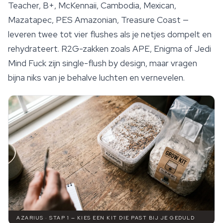
Teacher
, B+, McKennaii, Cambodia, Mexican,
Mazatapec, PES Amazonian, Treasure Coast —
leveren twee tot vier flushes als je netjes dompelt en
rehydrateert. R2G-zakken zoals APE, Enigma of Jedi
Mind Fuck zijn single-flush by design, maar vragen
bijna niks van je behalve luchten en vernevelen.
AZARIUS · STAP 1 — KIES EEN KIT DIE PAST BIJ JE GEDULD