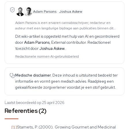
Adam Parsons
·
Joshua Askew
Adam Parsons is een ervaren cannabisschrijver, redacteur en
auteur met een langdurige bijdrage aan publicaties binnen dit
vakgebied. Zijn werk omvat CBD, psychedelica, etnobotanica en
Dit wiki-artikel is opgesteld met hulp van AI en gecontroleerd
aanverwante onderwerpen. Hij produce
door
Adam Parsons
,
External contributor
. Redactioneel
toezicht door
Joshua Askew
.
Redactionele normen
·
AI-gebruiksbeleid
Medische disclaimer.
Deze inhoud is uitsluitend bedoeld ter
informatie en vormt geen medisch advies. Raadpleeg een
gekwalificeerde zorgverlener voordat je een stof gebruikt.
Laatst beoordeeld op 25 april 2026
Referenties (2)
[
1
]
Stamets, P. (2000). Growing Gourmet and Medicinal