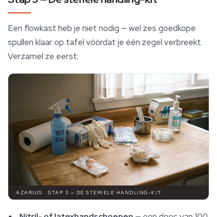
Een flowkast heb je niet nodig — wel zes goedkope
spullen klaar op tafel vóórdat je één zegel verbreekt.
Verzamel ze eerst:
AZARIUS · STAP 3 — DE STERIELE HANDLING-KIT
Nitril- of latexhandschoenen
— een doos van 100.