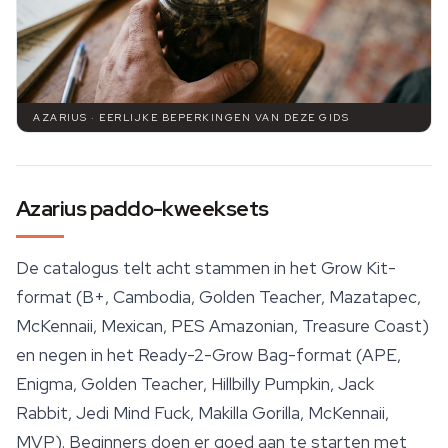
AZARIUS · EERLIJKE BEPERKINGEN VAN DEZE GIDS
Azarius paddo-kweeksets
De catalogus telt acht stammen in het Grow Kit-
format (B+, Cambodia, Golden Teacher, Mazatapec,
McKennaii, Mexican, PES Amazonian,
Treasure Coast
)
en negen in het Ready-2-Grow Bag-format (APE,
Enigma, Golden Teacher, Hillbilly Pumpkin, Jack
Rabbit, Jedi Mind Fuck, Makilla Gorilla, McKennaii,
MVP). Beginners doen er goed aan te starten met