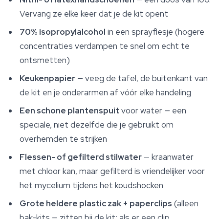
Vervang ze elke keer dat je de kit opent
70% isopropylalcohol
in een sprayflesje (hogere
concentraties verdampen te snel om echt te
ontsmetten)
Keukenpapier
— veeg de tafel, de buitenkant van
de kit en je onderarmen af vóór elke handeling
Een schone plantenspuit
voor water — een
speciale, niet dezelfde die je gebruikt om
overhemden te strijken
Flessen- of gefilterd stilwater
— kraanwater
met chloor kan, maar gefilterd is vriendelijker voor
het mycelium tijdens het koudshocken
Grote heldere plastic zak + paperclips
(alleen
bak-kits — zitten bij de kit; als er een clip