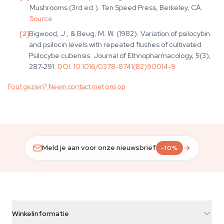
Mushrooms (3rd ed.). Ten Speed Press, Berkeley, CA.
Source
[
2
]
Bigwood, J., & Beug, M. W. (1982). Variation of psilocybin
and psilocin levels with repeated flushes of cultivated
Psilocybe cubensis. Journal of Ethnopharmacology, 5(3),
287-291.
DOI:
10.1016/0378-8741(82)90014-9
Fout gezien? Neem contact met ons op
Meld je aan voor onze nieuwsbrief
-10%
Winkelinformatie