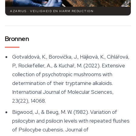
AZARIUS · VEILIGHEID EN HARM REDUCTION
Bronnen
Gotvaldová, K., Borovička, J., Hájková, K., Cihlářová,
P., Rockefeller, A., & Kuchař, M. (2022). Extensive
collection of psychotropic mushrooms with
determination of their tryptamine alkaloids.
International Journal of Molecular Sciences
,
23(22), 14068.
Bigwood, J., & Beug, M. W. (1982). Variation of
psilocybin and psilocin levels with repeated flushes
of Psilocybe cubensis.
Journal of