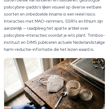
buiten bereik van kinderen en huisdieren; gedroogde
psilocybine-paddo's lijken visueel op diverse eetbare
soorten en onbedoelde inname is een reëel risico.
Interacties met MAO-remmers, SSRI's en lithium zijn
aanzienlijk — raadpleeg het aparte artikel over
psilocybine-interacties voordat je iets plant. Trimbos-
instituut en DIMS publiceren actuele Nederlandstalige
harm-reductie-informatie die het lezen waard is.