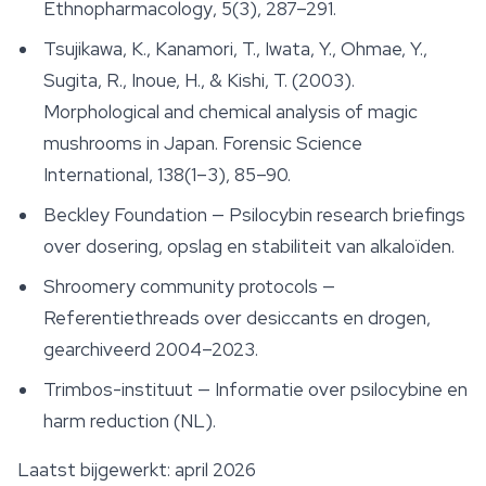
Ethnopharmacology
, 5(3), 287–291.
Tsujikawa, K., Kanamori, T., Iwata, Y., Ohmae, Y.,
Sugita, R., Inoue, H., & Kishi, T. (2003).
Morphological and chemical analysis of magic
mushrooms in Japan.
Forensic Science
International
, 138(1–3), 85–90.
Beckley Foundation — Psilocybin research briefings
over dosering, opslag en stabiliteit van alkaloïden.
Shroomery community protocols —
Referentiethreads over desiccants en drogen,
gearchiveerd 2004–2023.
Trimbos-instituut — Informatie over psilocybine en
harm reduction (NL).
Laatst bijgewerkt: april 2026