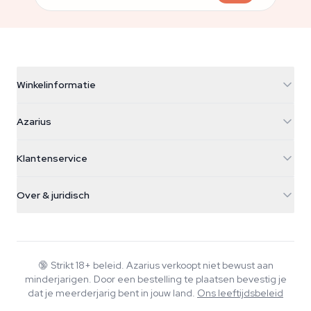
Winkelinformatie
Azarius
Azarius
Galvaniweg 11
5482 TN Schijndel
Cannabiszaden
Klantenservice
Nederland
Paddo's
Verzendinfo
support@azarius.com
Smokeshop
Over & juridisch
+31(0)204897914
Retourbeleid
Smartshop
Over Azarius
Kwaliteitsgarantie
Herbshop
Wiki
Contact
Growshop
Blog
🔞
Strikt 18+ beleid. Azarius verkoopt niet bewust aan
Veelgestelde vragen
minderjarigen. Door een bestelling te plaatsen bevestig je
Muziek
Privacybeleid
dat je meerderjarig bent in jouw land.
Ons leeftijdsbeleid
Schrijvers