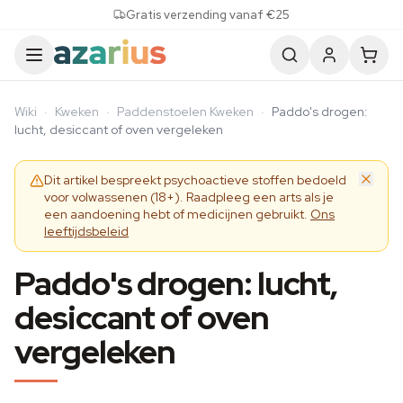
Skip to content
Gratis verzending vanaf €25
Wiki
·
Kweken
·
Paddenstoelen Kweken
·
Paddo's drogen:
lucht, desiccant of oven vergeleken
Dit artikel bespreekt psychoactieve stoffen bedoeld
voor volwassenen (18+). Raadpleeg een arts als je
een aandoening hebt of medicijnen gebruikt.
Ons
leeftijdsbeleid
Paddo's drogen: lucht,
desiccant of oven
vergeleken