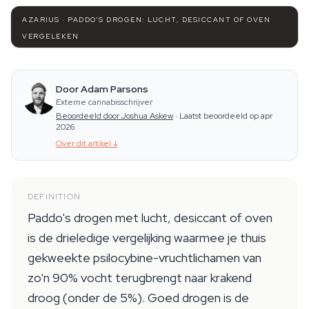
AZARIUS · PADDO'S DROGEN: LUCHT, DESICCANT OF OVEN
VERGELEKEN
Door Adam Parsons
Externe cannabisschrijver
Beoordeeld door Joshua Askew
·
Laatst beoordeeld op apr
2026
Over dit artikel
↓
DEFINITION
Paddo's drogen met lucht, desiccant of oven
is de drieledige vergelijking waarmee je thuis
gekweekte psilocybine-vruchtlichamen van
zo'n 90% vocht terugbrengt naar krakend
droog (onder de 5%). Goed drogen is de