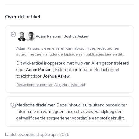
Over dit artikel
Adam Parsons
·
Joshua Askew
Adam Parsons is een ervaren cannabisschrijver, redacteur en
auteur met een langdurige bijdrage aan publicaties binnen dit
vakgebied. Zijn werk omvat CBD, psychedelica, etnobotanica en
Dit wiki-artikel is opgesteld met hulp van AI en gecontroleerd
aanverwante onderwerpen. Hij produce
door
Adam Parsons
,
External contributor
. Redactioneel
toezicht door
Joshua Askew
.
Redactionele normen
·
AI-gebruiksbeleid
Medische disclaimer.
Deze inhoud is uitsluitend bedoeld ter
informatie en vormt geen medisch advies. Raadpleeg een
gekwalificeerde zorgverlener voordat je een stof gebruikt.
Laatst beoordeeld op 25 april 2026