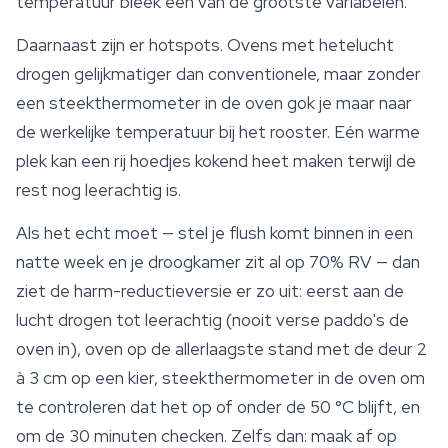
temperatuur bleek een van de grootste variabelen.
Daarnaast zijn er hotspots. Ovens met hetelucht
drogen gelijkmatiger dan conventionele, maar zonder
een steekthermometer in de oven gok je maar naar
de werkelijke temperatuur bij het rooster. Eén warme
plek kan een rij hoedjes kokend heet maken terwijl de
rest nog leerachtig is.
Als het echt moet — stel je flush komt binnen in een
natte week en je droogkamer zit al op 70% RV — dan
ziet de harm-reductieversie er zo uit: eerst aan de
lucht drogen tot leerachtig (nooit verse paddo's de
oven in), oven op de allerlaagste stand met de deur 2
à 3 cm op een kier, steekthermometer in de oven om
te controleren dat het op of onder de 50 °C blijft, en
om de 30 minuten checken. Zelfs dan: maak af op