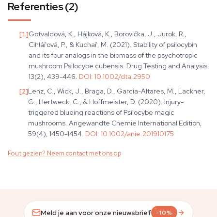
Referenties (2)
[
1
]
Gotvaldová, K., Hájková, K., Borovička, J., Jurok, R.,
Cihlářová, P., & Kuchař, M. (2021). Stability of psilocybin
and its four analogs in the biomass of the psychotropic
mushroom Psilocybe cubensis. Drug Testing and Analysis,
13(2), 439-446.
DOI:
10.1002/dta.2950
[
2
]
Lenz, C., Wick, J., Braga, D., García-Altares, M., Lackner,
G., Hertweck, C., & Hoffmeister, D. (2020). Injury-
triggered blueing reactions of Psilocybe magic
mushrooms. Angewandte Chemie International Edition,
59(4), 1450-1454.
DOI:
10.1002/anie.201910175
Fout gezien? Neem contact met ons op
Meld je aan voor onze nieuwsbrief
-10%