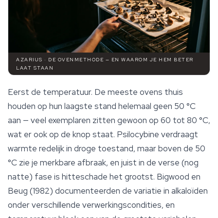
AZARIUS · DE OVENMETHODE — EN WAAROM JE HEM BETER
LAAT STAAN
Eerst de temperatuur. De meeste ovens thuis
houden op hun laagste stand helemaal geen 50 °C
aan — veel exemplaren zitten gewoon op 60 tot 80 °C,
wat er ook op de knop staat. Psilocybine verdraagt
warmte redelijk in droge toestand, maar boven de 50
°C zie je merkbare afbraak, en juist in de verse (nog
natte) fase is hitteschade het grootst. Bigwood en
Beug (1982) documenteerden de variatie in alkaloïden
onder verschillende verwerkingscondities, en