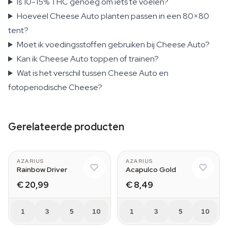
Is 10-15% THC genoeg om iets te voelen?
Hoeveel Cheese Auto planten passen in een 80×80
tent?
Moet ik voedingsstoffen gebruiken bij Cheese Auto?
Kan ik Cheese Auto toppen of trainen?
Wat is het verschil tussen Cheese Auto en
fotoperiodische Cheese?
Gerelateerde producten
AZARIUS
AZARIUS
Rainbow Driver
Acapulco Gold
€ 20,99
€ 8,49
1
3
5
10
1
3
5
10