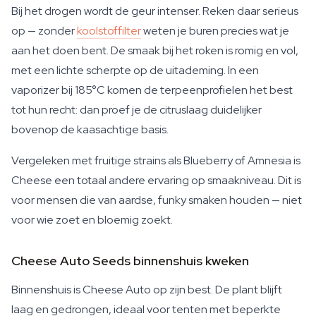
Bij het drogen wordt de geur intenser. Reken daar serieus
op — zonder
koolstoffilter
weten je buren precies wat je
aan het doen bent. De smaak bij het roken is romig en vol,
met een lichte scherpte op de uitademing. In een
vaporizer bij 185°C komen de terpeenprofielen het best
tot hun recht: dan proef je de citruslaag duidelijker
bovenop de kaasachtige basis.
Vergeleken met fruitige strains als Blueberry of Amnesia is
Cheese een totaal andere ervaring op smaakniveau. Dit is
voor mensen die van aardse, funky smaken houden — niet
voor wie zoet en bloemig zoekt.
Cheese Auto Seeds binnenshuis kweken
Binnenshuis is Cheese Auto op zijn best. De plant blijft
laag en gedrongen, ideaal voor tenten met beperkte