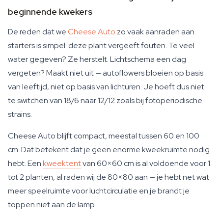
beginnende kwekers
De reden dat we
Cheese Auto
zo vaak aanraden aan
starters is simpel: deze plant vergeeft fouten. Te veel
water gegeven? Ze herstelt. Lichtschema een dag
vergeten? Maakt niet uit — autoflowers bloeien op basis
van leeftijd, niet op basis van lichturen. Je hoeft dus niet
te switchen van 18/6 naar 12/12 zoals bij fotoperiodische
strains.
Cheese Auto blijft compact, meestal tussen 60 en 100
cm. Dat betekent dat je geen enorme kweekruimte nodig
hebt. Een
kweektent
van 60×60 cm is al voldoende voor 1
tot 2 planten, al raden wij de 80×80 aan — je hebt net wat
meer speelruimte voor luchtcirculatie en je brandt je
toppen niet aan de lamp.