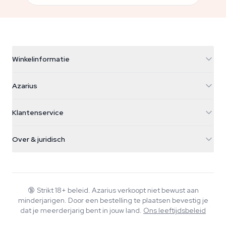
Winkelinformatie
Azarius
Azarius
Galvaniweg 11
5482 TN Schijndel
Cannabiszaden
Klantenservice
Nederland
Paddo's
Verzendinfo
support@azarius.com
Smokeshop
Over & juridisch
+31(0)204897914
Retourbeleid
Smartshop
Over Azarius
Kwaliteitsgarantie
Herbshop
Wiki
Contact
Growshop
Blog
🔞
Strikt 18+ beleid. Azarius verkoopt niet bewust aan
Veelgestelde vragen
minderjarigen. Door een bestelling te plaatsen bevestig je
Muziek
Privacybeleid
dat je meerderjarig bent in jouw land.
Ons leeftijdsbeleid
Schrijvers