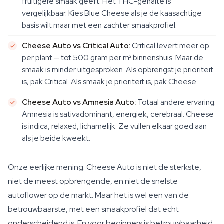
fruitigere smaak geeft. Het THC-gehalte is
vergelijkbaar. Kies Blue Cheese als je de kaasachtige
basis wilt maar met een zachter smaakprofiel.
Cheese Auto vs Critical Auto:
Critical levert meer op
per plant — tot 500 gram per m² binnenshuis. Maar de
smaak is minder uitgesproken. Als opbrengst je prioriteit
is, pak Critical. Als smaak je prioriteit is, pak Cheese.
Cheese Auto vs Amnesia Auto:
Totaal andere ervaring.
Amnesia is sativadominant, energiek, cerebraal. Cheese
is indica, relaxed, lichamelijk. Ze vullen elkaar goed aan
als je beide kweekt.
Onze eerlijke mening: Cheese Auto is niet de sterkste,
niet de meest opbrengende, en niet de snelste
autoflower op de markt. Maar het is wel een van de
betrouwbaarste, met een smaakprofiel dat echt
onderscheidend is. En voor beginners is betrouwbaarheid