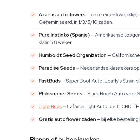
Azarius autoflowers
— onze eigen kweeklijn,
Gefeminiseerd, in 1/3/5/10 zaden.
Pure Instinto (Spanje)
— Amerikaanse topgene
klaar in 8 weken.
Humboldt Seed Organization
— Californisc
Paradise Seeds
— Nederlandse klassiekers opn
FastBuds
— Super Boof Auto, Leafly's Strain o
Philosopher Seeds
— Black Bomb Auto voor S
Light Buds
— Lafanta Light Auto, de 1:1 CBD:TH
Gratis autoflower zaden
— bij elke bestelling
Binnen of buiten kweken