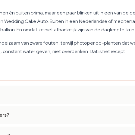
en én buiten prima, maar een paar blinken uit in een van beid
en Wedding Cake Auto. Buiten in een Nederlandse of mediterra
 balkon. En omdat ze niet afhankelijk zijn van de daglengte, ku
len moeizaam van zware fouten, terwijl photoperiod-planten dat w
 constant water geven, niet overdenken. Dat is het recept.
ers?