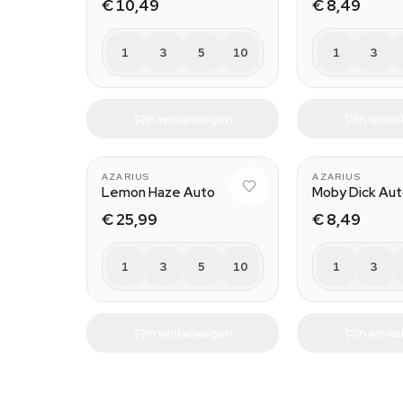
€ 10,49
€ 8,49
1
3
5
10
1
3
In winkelwagen
In wink
AZARIUS
AZARIUS
Lemon Haze Auto
Moby Dick Au
€ 25,99
€ 8,49
1
3
5
10
1
3
In winkelwagen
In wink