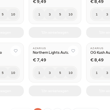
€ 9,49
€ 8,49
5
10
1
3
5
10
1
3
elwagen
In winkelwagen
In w
AZARIUS
AZARIUS
to
Northern Lights Auto
OG Kush A
€ 7,49
€ 8,49
5
10
1
3
5
10
1
3
elwagen
In winkelwagen
In w