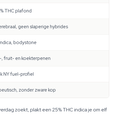
% THC plafond
erebraal, geen slaperige hybrides
ndica, bodystone
e-, fruit- en koekterpenen
k NY fuel-profiel
eutisch, zonder zware kop
overdag zoekt, plakt een 25% THC indica je om elf