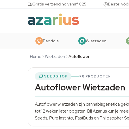
Skip to content
Gratis verzending vanaf €25
Bestel vóó
Paddo's
Wietzaden
Home
Wietzaden
Autoflower
SEEDSHOP
78 PRODUCTEN
Autoflower Wietzaden
Autoflower wietzaden zijn cannabisgenetica gekrui
tot 12 weken later oogsten. Bij Azarius kun je 
Seeds
,
Pure Instinto
, FastBuds en
Philosopher S