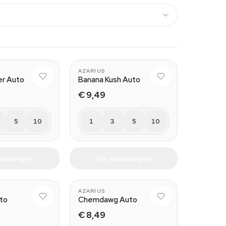
AZARIUS
er Auto
Banana Kush Auto
€ 9,49
5
10
1
3
5
10
inkelwagen
In winkelwagen
AZARIUS
to
Chemdawg Auto
€ 8,49