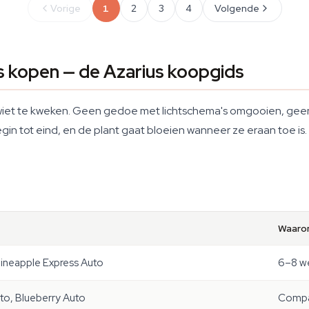
Vorige
1
2
3
4
Volgende
s kopen — de Azarius koopgids
 wiet te kweken. Geen gedoe met lichtschema's omgooien, geen 
gin tot eind, en de plant gaat bloeien wanneer ze eraan toe is. 
Waar
Pineapple Express Auto
6–8 we
to, Blueberry Auto
Compac