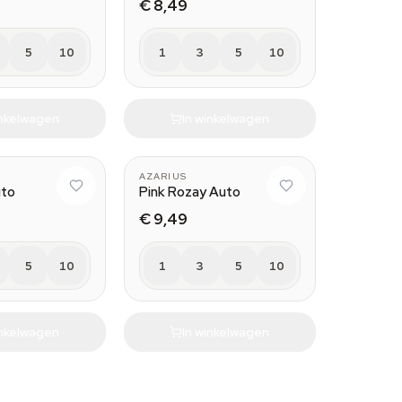
€ 8,49
5
10
1
3
5
10
inkelwagen
In winkelwagen
AZARIUS
uto
Pink Rozay Auto
€ 9,49
5
10
1
3
5
10
inkelwagen
In winkelwagen