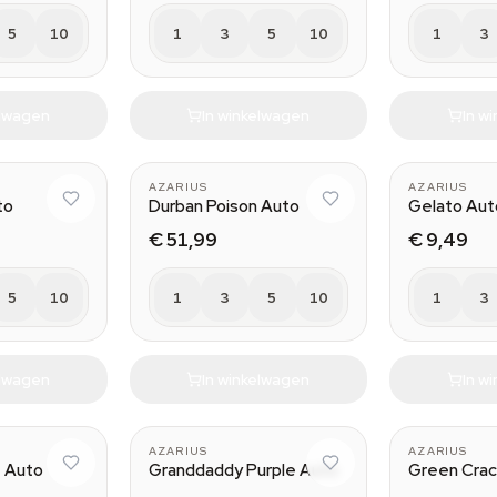
5
10
1
3
5
10
1
3
elwagen
In winkelwagen
In w
AZARIUS
AZARIUS
to
Durban Poison Auto
Gelato Aut
€ 51,99
€ 9,49
5
10
1
3
5
10
1
3
elwagen
In winkelwagen
In w
AZARIUS
AZARIUS
 Auto
Granddaddy Purple Auto
Green Crac