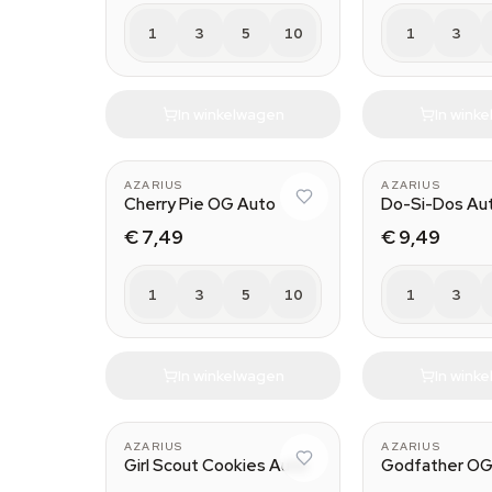
1
3
5
10
1
3
In winkelwagen
In wink
AZARIUS
AZARIUS
Cherry Pie OG Auto
Do-Si-Dos Au
€ 7,49
€ 9,49
1
3
5
10
1
3
In winkelwagen
In wink
AZARIUS
AZARIUS
Girl Scout Cookies Auto
Godfather OG