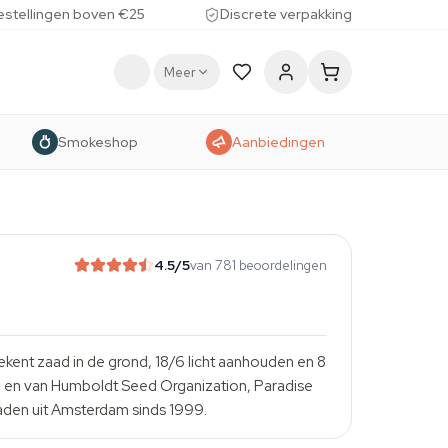
estellingen boven €25
Discrete verpakking
Meer
Smokeshop
Aanbiedingen
4.5
/5
van 781 beoordelingen
tekent zaad in de grond, 18/6 licht aanhouden en 8
a en van
Humboldt Seed Organization
,
Paradise
szaden uit Amsterdam sinds 1999.