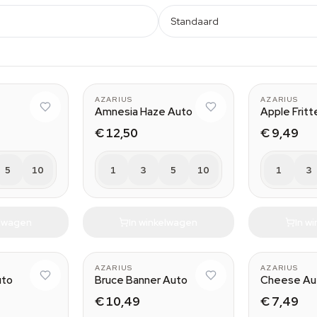
Standaard
AZARIUS
AZARIUS
Amnesia Haze Auto
Apple Fritt
€ 12,50
€ 9,49
5
10
1
3
5
10
1
3
elwagen
In winkelwagen
In w
AZARIUS
AZARIUS
uto
Bruce Banner Auto
Cheese Au
€ 10,49
€ 7,49