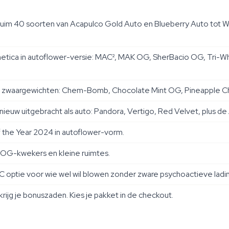
 ruim 40 soorten van Acapulco Gold Auto en Blueberry Auto tot
tica in autoflower-versie: MAC², MAK OG, SherBacio OG, Tri-Wh
he zwaargewichten: Chem-Bomb, Chocolate Mint OG, Pineapple
ieuw uitgebracht als auto: Pandora, Vertigo, Red Velvet, plus de
f the Year 2024 in autoflower-vorm.
OG-kwekers en kleine ruimtes.
C optie voor wie wel wil blowen zonder zware psychoactieve ladin
 krijg je bonuszaden. Kies je pakket in de checkout.