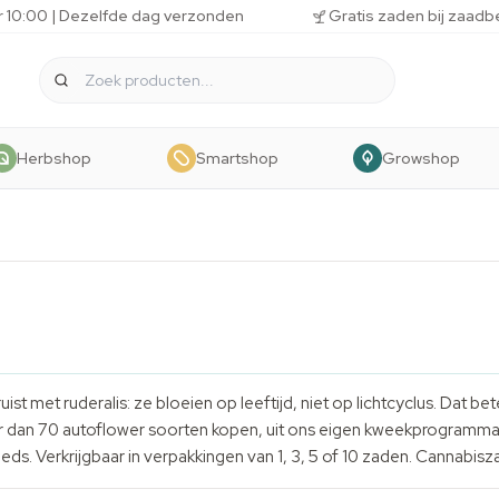
r 10:00 | Dezelfde dag verzonden
Gratis zaden bij zaadb
Herbshop
Smartshop
Growshop
st met ruderalis: ze bloeien op leeftijd, niet op lichtcyclus. Dat be
meer dan 70 autoflower soorten kopen, uit ons eigen kweekprogramm
eeds
. Verkrijgbaar in verpakkingen van 1, 3, 5 of 10 zaden. Cannabi