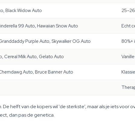
o, Black Widow Auto
25–26
Cinderella 99 Auto, Hawaiian Snow Auto
Echt c
Granddaddy Purple Auto, Skywalker OG Auto
80%+ i
, Cereal Milk Auto, Gelato Auto
Vanill
, Chemdawg Auto, Bruce Banner Auto
Klassie
Therap
De helft van de kopers wil 'de sterkste', maar als je iets voor 
fect, dan pas de genetica.