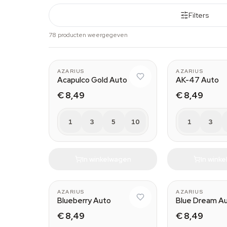
Filters
78 producten weergegeven
AZARIUS
AZARIUS
Acapulco Gold Auto
AK-47 Auto
€ 8,49
€ 8,49
1
3
5
10
1
3
In winkelwagen
In wink
AZARIUS
AZARIUS
Blueberry Auto
Blue Dream A
€ 8,49
€ 8,49