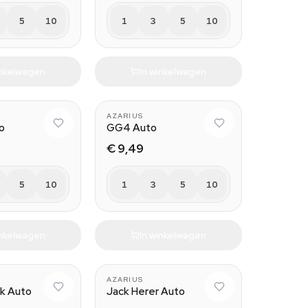
5
10
1
3
5
10
inkelwagen
In winkelwagen
AZARIUS
o
GG4 Auto
€ 9,49
5
10
1
3
5
10
inkelwagen
In winkelwagen
AZARIUS
k Auto
Jack Herer Auto