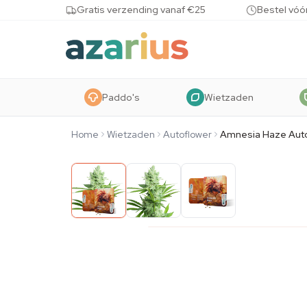
Skip to content
Gratis verzending vanaf €25
Bestel vóó
Paddo's
Wietzaden
Home
Wietzaden
Autoflower
Amnesia Haze Aut