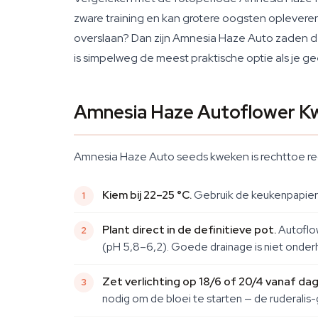
zware training en kan grotere oogsten opleveren
overslaan? Dan zijn Amnesia Haze Auto zaden de
is simpelweg de meest praktische optie als je ge
Amnesia Haze Autoflower Kw
Amnesia Haze Auto seeds kweken is rechttoe rech
Kiem bij 22–25 °C.
Gebruik de keukenpapier-
Plant direct in de definitieve pot.
Autoflow
(pH 5,8–6,2). Goede drainage is niet onderh
Zet verlichting op 18/6 of 20/4 vanaf dag
nodig om de bloei te starten — de ruderalis-