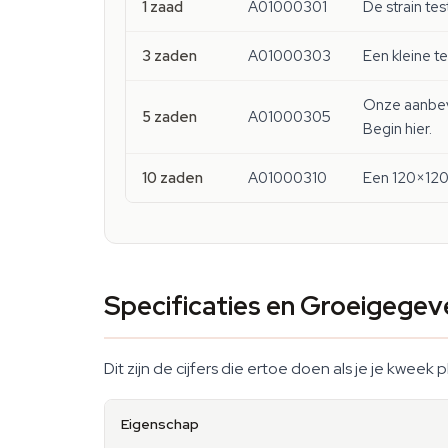
1 zaad
A01000301
De strain tes
3 zaden
A01000303
Een kleine t
Onze aanbevo
5 zaden
A01000305
Begin hier.
10 zaden
A01000310
Een 120×120 
Specificaties en Groeigegev
Dit zijn de cijfers die ertoe doen als je je kwe
Eigenschap