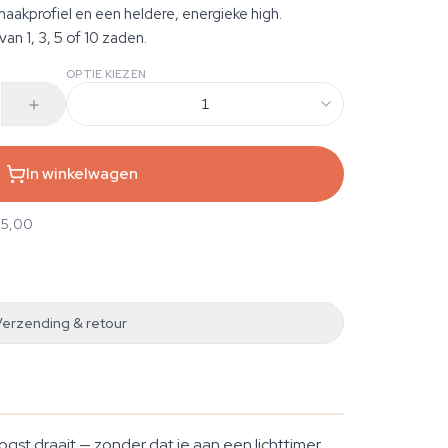
aakprofiel en een heldere, energieke high.
an 1, 3, 5 of 10 zaden.
OPTIE KIEZEN
1
In winkelwagen
25,00
Verzending & retour
st draait — zonder dat je aan een lichttimer