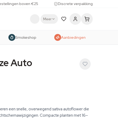
estellingen boven €25
Discrete verpakking
Meer
Smokeshop
Aanbiedingen
ze Auto
ren een snelle, overwegend sativa autoflower die
 lichtschemawijzigingen. Compacte planten met 16–