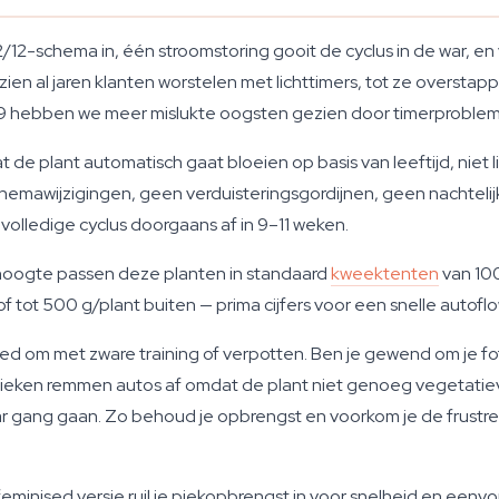
 12/12-schema in, één stroomstoring gooit de cyclus in de war, e
en al jaren klanten worstelen met lichttimers, tot ze oversta
9 hebben we meer mislukte oogsten gezien door timerproblem
e plant automatisch gaat bloeien op basis van leeftijd, niet li
schemawijzigingen, geen verduisteringsgordijnen, geen nachtelij
volledige cyclus doorgaans af in 9–11 weken.
hoogte passen deze planten in standaard
kweektenten
van 10
tot 500 g/plant buiten — prima cijfers voor een snelle autof
goed om met zware training of verpotten. Ben je gewend om je f
ieken remmen autos af omdat de plant niet genoeg vegetatieve 
haar gang gaan. Zo behoud je opbrengst en voorkom je de frustr
inised versie ruil je piekopbrengst in voor snelheid en eenv