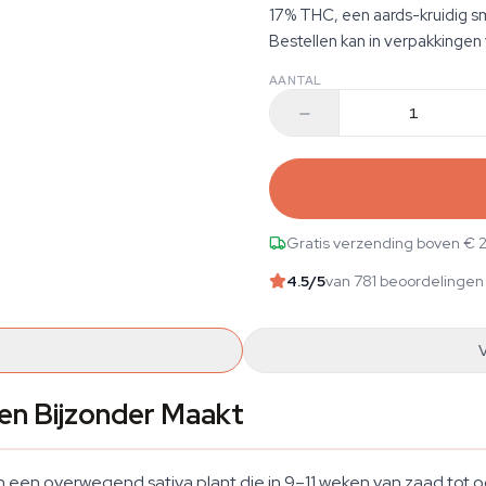
17% THC, een aards-kruidig sm
Bestellen kan in verpakkingen v
AANTAL
Gratis verzending boven € 
4.5
/5
van 781 beoordelingen
en Bijzonder Maakt
een overwegend sativa plant die in 9–11 weken van zaad tot oog