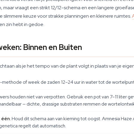
, maar vraagt een strikt 12/12-schema en een langere groeifase.
 slimmere keuze voor strakke planningen en kleinere ruimtes.
en zin hebt in gedoe.
eken: Binnen en Buiten
taan als je het tempo van de plant volgt in plaats van je eig
methode of week de zaden 12–24 uur in water tot de wortelpunt
ers houden niet van verpotten. Gebruik een pot van 7–11 liter ge
andelbaar — dichte, drassige substraten remmen de wortelontwikke
 één.
Houd dit schema aan van kieming tot oogst. Amnesia Haze 
genetica regelt dat automatisch.