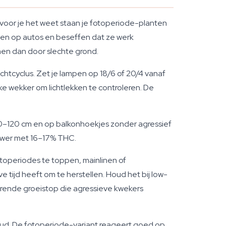
n voor je het weet staan je fotoperiode-planten
ppen op autos en beseffen dat ze werk
en dan door slechte grond.
chtcyclus. Zet je lampen op 18/6 of 20/4 vanaf
ke wekker om lichtlekken te controleren. De
0–120 cm en op balkonhoekjes zonder agressief
lower met 16–17% THC.
otoperiodes te toppen, mainlinen of
tijd heeft om te herstellen. Houd het bij low-
erende groeistop die agressieve kwekers
oud. De fotoperiode-variant reageert goed op