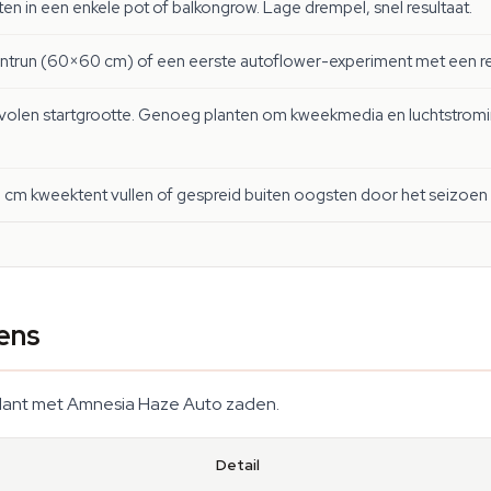
ten in een enkele pot of balkongrow. Lage drempel, snel resultaat.
entrun (60×60 cm) of een eerste autoflower-experiment met een re
len startgrootte. Genoeg planten om kweekmedia en luchtstroming 
cm kweektent vullen of gespreid buiten oogsten door het seizoen
ens
ek plant met Amnesia Haze Auto zaden.
Detail