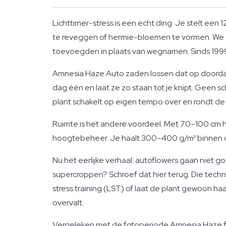
Lichttimer-stress is een echt ding. Je stelt een
te reveggen of hermie-bloemen te vormen. We zi
toevoegden in plaats van wegnamen. Sinds 199
Amnesia Haze Auto zaden lossen dat op doordat d
dag één en laat ze zo staan tot je knipt. Geen 
plant schakelt op eigen tempo over en rondt de 
Ruimte is het andere voordeel. Met 70–100 cm 
hoogtebeheer. Je haalt 300–400 g/m² binnen of 
Nu het eerlijke verhaal: autoflowers gaan niet 
supercroppen? Schroef dat hier terug. Die techn
stress training (LST) of laat de plant gewoon 
overvalt.
Vergeleken met de fotoperiode Amnesia Haze fem