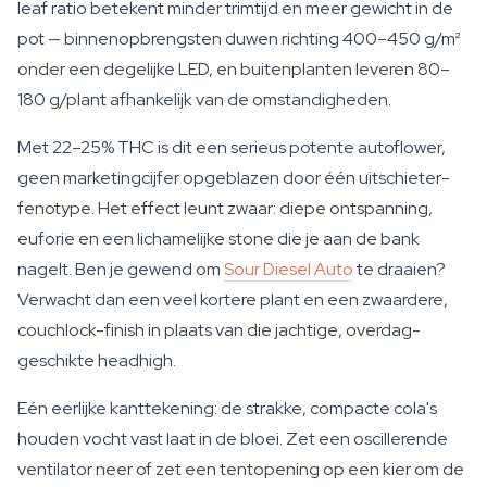
leaf ratio betekent minder trimtijd en meer gewicht in de
pot — binnenopbrengsten duwen richting 400–450 g/m²
onder een degelijke LED, en buitenplanten leveren 80–
180 g/plant afhankelijk van de omstandigheden.
Met 22–25% THC is dit een serieus potente autoflower,
geen marketingcijfer opgeblazen door één uitschieter-
fenotype. Het effect leunt zwaar: diepe ontspanning,
euforie en een lichamelijke stone die je aan de bank
nagelt. Ben je gewend om
Sour Diesel Auto
te draaien?
Verwacht dan een veel kortere plant en een zwaardere,
couchlock-finish in plaats van die jachtige, overdag-
geschikte headhigh.
Eén eerlijke kanttekening: de strakke, compacte cola's
houden vocht vast laat in de bloei. Zet een oscillerende
ventilator neer of zet een tentopening op een kier om de