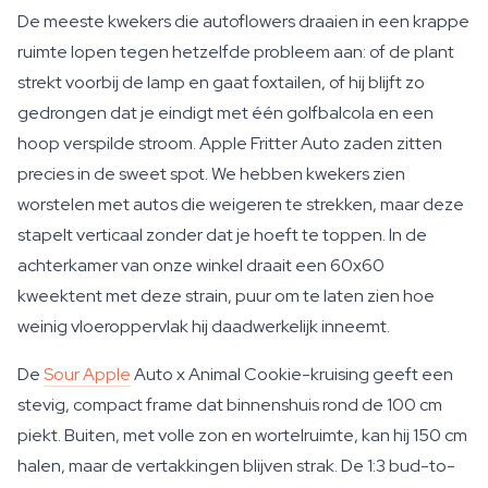
De meeste kwekers die autoflowers draaien in een krappe
ruimte lopen tegen hetzelfde probleem aan: of de plant
strekt voorbij de lamp en gaat foxtailen, of hij blijft zo
gedrongen dat je eindigt met één golfbalcola en een
hoop verspilde stroom. Apple Fritter Auto zaden zitten
precies in de sweet spot. We hebben kwekers zien
worstelen met autos die weigeren te strekken, maar deze
stapelt verticaal zonder dat je hoeft te toppen. In de
achterkamer van onze winkel draait een 60x60
kweektent met deze strain, puur om te laten zien hoe
weinig vloeroppervlak hij daadwerkelijk inneemt.
De
Sour Apple
Auto x Animal Cookie-kruising geeft een
stevig, compact frame dat binnenshuis rond de 100 cm
piekt. Buiten, met volle zon en wortelruimte, kan hij 150 cm
halen, maar de vertakkingen blijven strak. De 1:3 bud-to-