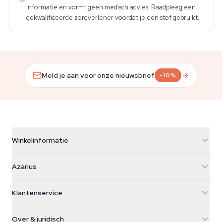
informatie en vormt geen medisch advies. Raadpleeg een
gekwalificeerde zorgverlener voordat je een stof gebruikt.
Meld je aan voor onze nieuwsbrief
-10%
Winkelinformatie
Azarius
Azarius
Galvaniweg 11
5482 TN Schijndel
Cannabiszaden
Klantenservice
Nederland
Paddo's
Verzendinfo
support@azarius.com
Smokeshop
Over & juridisch