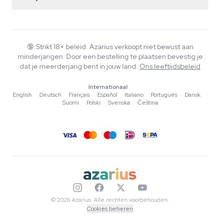
+31(0)204897914
Retourbeleid
Smartshop
Over Azarius
Kwaliteitsgarantie
Herbshop
Wiki
Contact
Growshop
Blog
🔞
Strikt 18+ beleid. Azarius verkoopt niet bewust aan
Veelgestelde vragen
minderjarigen. Door een bestelling te plaatsen bevestig je
Schrijvers
Privacybeleid
dat je meerderjarig bent in jouw land.
Ons leeftijdsbeleid
Redactionele normen
Internationaal
Tools & Calculators
English
·
Deutsch
·
Français
·
Español
·
Italiano
·
Português
·
Dansk
·
Suomi
·
Polski
·
Svenska
·
Čeština
Acties
Sitemap
© 2026 Azarius. Alle rechten voorbehouden.
Cookies beheren