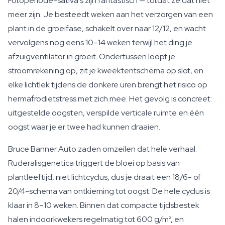
Fotoperiode-sativa's zijn fantastisch — totdat ze dat niet
meer zijn. Je besteedt weken aan het verzorgen van een
plant in de groeifase, schakelt over naar 12/12, en wacht
vervolgens nog eens 10–14 weken terwijl het ding je
afzuigventilator in groeit. Ondertussen loopt je
stroomrekening op, zit je kweektentschema op slot, en
elke lichtlek tijdens de donkere uren brengt het risico op
hermafrodietstress met zich mee. Het gevolg is concreet:
uitgestelde oogsten, verspilde verticale ruimte en één
oogst waar je er twee had kunnen draaien.
Bruce Banner Auto zaden omzeilen dat hele verhaal.
Ruderalisgenetica triggert de bloei op basis van
plantleeftijd, niet lichtcyclus, dus je draait een 18/6- of
20/4-schema van ontkieming tot oogst. De hele cyclus is
klaar in 8–10 weken. Binnen dat compacte tijdsbestek
halen indoorkwekers regelmatig tot 600 g/m², en