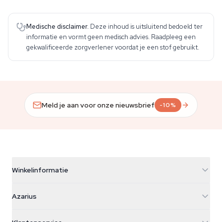
Medische disclaimer.
Deze inhoud is uitsluitend bedoeld ter
informatie en vormt geen medisch advies. Raadpleeg een
gekwalificeerde zorgverlener voordat je een stof gebruikt.
Meld je aan voor onze nieuwsbrief
-10%
Winkelinformatie
Azarius
Azarius
Galvaniweg 11
5482 TN Schijndel
Cannabiszaden