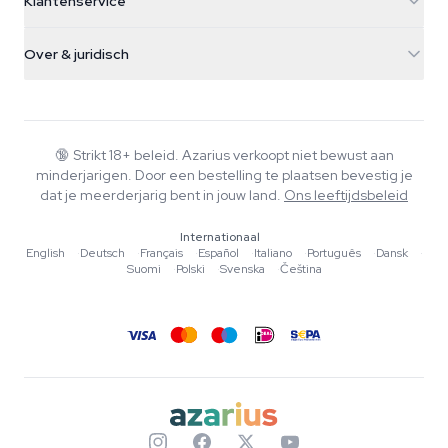
Klantenservice
Nederland
Paddo's
Verzendinfo
support@azarius.com
Smokeshop
Over & juridisch
+31(0)204897914
Retourbeleid
Smartshop
Over Azarius
Kwaliteitsgarantie
Herbshop
Wiki
Contact
Growshop
Blog
🔞
Strikt 18+ beleid. Azarius verkoopt niet bewust aan
Veelgestelde vragen
minderjarigen. Door een bestelling te plaatsen bevestig je
Muziek
Privacybeleid
dat je meerderjarig bent in jouw land.
Ons leeftijdsbeleid
Schrijvers
Internationaal
Redactionele normen
English
·
Deutsch
·
Français
·
Español
·
Italiano
·
Português
·
Dansk
·
Suomi
·
Polski
·
Svenska
·
Čeština
Tools & Calculators
Acties
Sitemap