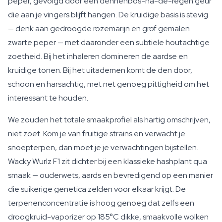
peper, gevolgd door een dennenbos-na-de-regen geur
die aan je vingers blijft hangen. De kruidige basis is stevig
— denk aan gedroogde rozemarijn en grof gemalen
zwarte peper — met daaronder een subtiele houtachtige
zoetheid. Bij het inhaleren domineren de aardse en
kruidige tonen. Bij het uitademen komt de den door,
schoon en harsachtig, met net genoeg pittigheid om het
interessant te houden.
We zouden het totale smaakprofiel als hartig omschrijven,
niet zoet. Kom je van fruitige strains en verwacht je
snoepterpen, dan moet je je verwachtingen bijstellen.
Wacky Wurlz F1 zit dichter bij een klassieke hashplant qua
smaak — ouderwets, aards en bevredigend op een manier
die suikerige genetica zelden voor elkaar krijgt. De
terpenenconcentratie is hoog genoeg dat zelfs een
droogkruid-vaporizer op 185°C dikke, smaakvolle wolken