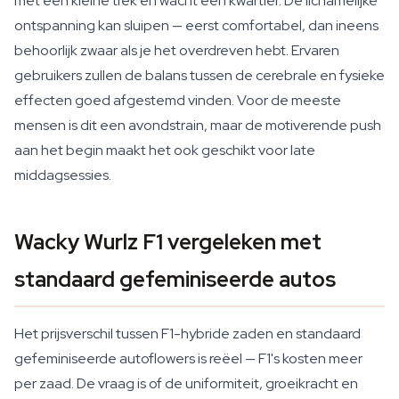
met één kleine trek en wacht een kwartier. De lichamelijke
ontspanning kan sluipen — eerst comfortabel, dan ineens
behoorlijk zwaar als je het overdreven hebt. Ervaren
gebruikers zullen de balans tussen de cerebrale en fysieke
effecten goed afgestemd vinden. Voor de meeste
mensen is dit een avondstrain, maar de motiverende push
aan het begin maakt het ook geschikt voor late
middagsessies.
Wacky Wurlz F1 vergeleken met
standaard gefeminiseerde autos
Het prijsverschil tussen F1-hybride zaden en standaard
gefeminiseerde autoflowers is reëel — F1's kosten meer
per zaad. De vraag is of de uniformiteit, groeikracht en