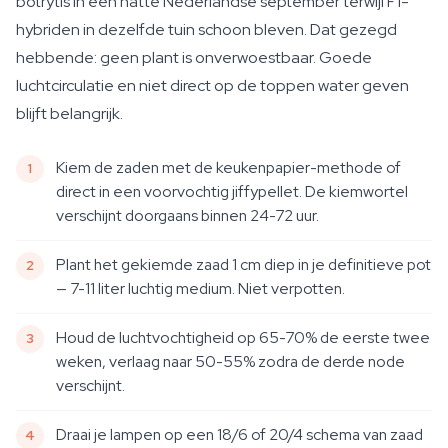
botrytis in een natte Nederlandse september terwijl F1-
hybriden in dezelfde tuin schoon bleven. Dat gezegd
hebbende: geen plant is onverwoestbaar. Goede
luchtcirculatie en niet direct op de toppen water geven
blijft belangrijk.
Kiem de zaden met de keukenpapier-methode of
direct in een voorvochtig jiffypellet. De kiemwortel
verschijnt doorgaans binnen 24-72 uur.
Plant het gekiemde zaad 1 cm diep in je definitieve pot
— 7-11 liter luchtig medium. Niet verpotten.
Houd de luchtvochtigheid op 65-70% de eerste twee
weken, verlaag naar 50-55% zodra de derde node
verschijnt.
Draai je lampen op een 18/6 of 20/4 schema van zaad