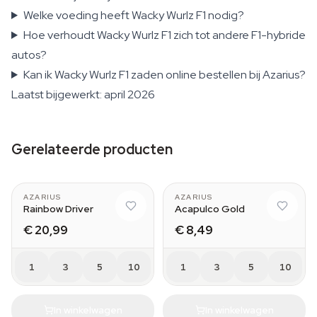
Welke voeding heeft Wacky Wurlz F1 nodig?
Hoe verhoudt Wacky Wurlz F1 zich tot andere F1-hybride
autos?
Kan ik Wacky Wurlz F1 zaden online bestellen bij Azarius?
Laatst bijgewerkt: april 2026
Gerelateerde producten
AZARIUS
AZARIUS
Rainbow Driver
Acapulco Gold
€ 20,99
€ 8,49
1
3
5
10
1
3
5
10
In winkelwagen
In winkelwagen