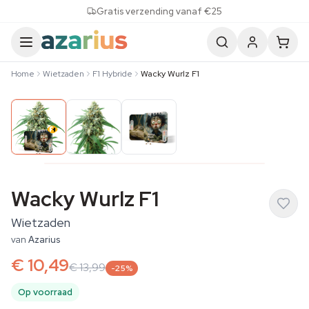
Skip to content
Gratis verzending vanaf €25
Home
Wietzaden
F1 Hybride
Wacky Wurlz F1
Wacky Wurlz F1
Wietzaden
van
Azarius
€ 10,49
€ 13,99
-25%
Op voorraad