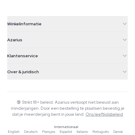
Winkelinformatie
Azarius
Azarius
Galvaniweg 11
5482 TN Schijndel
Cannabiszaden
Klantenservice
Nederland
Paddo's
Verzendinfo
support@azarius.com
Smokeshop
Over & juridisch
+31(0)204897914
Retourbeleid
Smartshop
Over Azarius
Kwaliteitsgarantie
Herbshop
Wiki
Contact
Growshop
Blog
🔞
Strikt 18+ beleid. Azarius verkoopt niet bewust aan
Veelgestelde vragen
minderjarigen. Door een bestelling te plaatsen bevestig je
Muziek
Privacybeleid
dat je meerderjarig bent in jouw land.
Ons leeftijdsbeleid
Schrijvers
Internationaal
Redactionele normen
English
·
Deutsch
·
Français
·
Español
·
Italiano
·
Português
·
Dansk
·