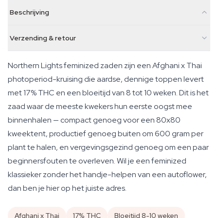
Beschrijving
Verzending & retour
Northern Lights feminized zaden zijn een Afghani x Thai
photoperiod-kruising die aardse, dennige toppen levert
met 17% THC en een bloeitijd van 8 tot 10 weken. Dit is het
zaad waar de meeste kwekers hun eerste oogst mee
binnenhalen — compact genoeg voor een 80x80
kweektent, productief genoeg buiten om 600 gram per
plant te halen, en vergevingsgezind genoeg om een paar
beginnersfouten te overleven. Wil je een feminized
klassieker zonder het handje-helpen van een autoflower,
dan ben je hier op het juiste adres.
Afghani x Thai
17% THC
Bloeitijd 8-10 weken