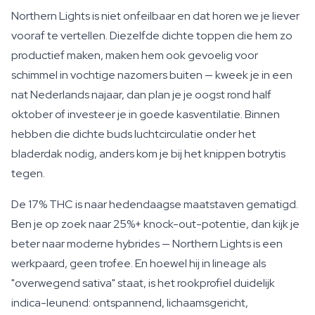
Northern Lights is niet onfeilbaar en dat horen we je liever
vooraf te vertellen. Diezelfde dichte toppen die hem zo
productief maken, maken hem ook gevoelig voor
schimmel in vochtige nazomers buiten — kweek je in een
nat Nederlands najaar, dan plan je je oogst rond half
oktober of investeer je in goede kasventilatie. Binnen
hebben die dichte buds luchtcirculatie onder het
bladerdak nodig, anders kom je bij het knippen botrytis
tegen.
De 17% THC is naar hedendaagse maatstaven gematigd.
Ben je op zoek naar 25%+ knock-out-potentie, dan kijk je
beter naar moderne hybrides — Northern Lights is een
werkpaard, geen trofee. En hoewel hij in lineage als
"overwegend sativa" staat, is het rookprofiel duidelijk
indica-leunend: ontspannend, lichaamsgericht,