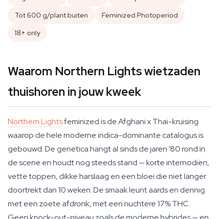
Tot 600 g/plant buiten
Feminized Photoperiod
18+ only
Waarom Northern Lights wietzaden
thuishoren in jouw kweek
Northern Lights
feminized is de Afghani x Thai-kruising
waarop de hele moderne indica-dominante catalogus is
gebouwd. De genetica hangt al sinds de jaren '80 rond in
de scene en houdt nog steeds stand — korte internodiën,
vette toppen, dikke harslaag en een bloei die niet langer
doortrekt dan 10 weken. De smaak leunt aards en dennig
met een zoete afdronk, met een nuchtere 17% THC.
Geen knock-out-niveau zoals de moderne hybrides — en