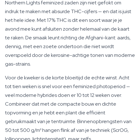
Northern Lights feminized zaden zijn niet gefokt om
indruk te maken met absurde THC-cijfers — en dat is juist
het hele idee. Met 17% THC is dit een soort waar je je
avond mee kunt afsluiten zonder helemaal van de kaart
te raken. De smaak leunt richting de Afghani-kant: aards,
dennig, met een zoete ondertoon die niet wordt
overspoeld door de kerosine-achtige tonen van moderne
gas-strains.
Voor de kweker is de korte bloeitijd de echte winst. Acht
tot tien weken is snel voor een feminized photoperiod —
veel moderne hybrides doen er 10 tot 12 weken over.
Combineer dat met de compacte bouw en dichte
topvorming en je hebt een plant die efficiënt
gebruikmaakt van je tentruimte. Binnenopbrengsten van
50 tot 500 g/m² hangen flink af van je techniek (ScrOG,
lollipoppen, lichtintensiteit), maar zelfs