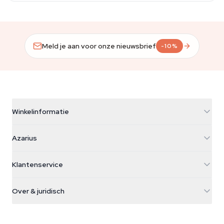
Meld je aan voor onze nieuwsbrief
-10%
Winkelinformatie
Azarius
Azarius
Galvaniweg 11
5482 TN Schijndel
Cannabiszaden
Klantenservice
Nederland
Paddo's
Verzendinfo
support@azarius.com
Smokeshop
Over & juridisch
+31(0)204897914
Retourbeleid
Smartshop
Over Azarius
Kwaliteitsgarantie
Herbshop