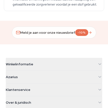
gekwalificeerde zorgverlener voordat je een stof gebruikt.
Meld je aan voor onze nieuwsbrief
-10%
Winkelinformatie
Azarius
Azarius
Galvaniweg 11
5482 TN Schijndel
Cannabiszaden
Klantenservice
Nederland
Paddo's
Verzendinfo
support@azarius.com
Smokeshop
Over & juridisch
+31(0)204897914
Retourbeleid