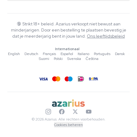
Smartshop
Over Azarius
Kwaliteitsgarantie
Herbshop
Wiki
Contact
Growshop
Blog
🔞
Strikt 18+ beleid. Azarius verkoopt niet bewust aan
Veelgestelde vragen
minderjarigen. Door een bestelling te plaatsen bevestig je
Muziek
Privacybeleid
dat je meerderjarig bent in jouw land.
Ons leeftijdsbeleid
Schrijvers
Internationaal
Redactionele normen
English
·
Deutsch
·
Français
·
Español
·
Italiano
·
Português
·
Dansk
·
Suomi
·
Polski
·
Svenska
·
Čeština
Tools & Calculators
Acties
Sitemap
© 2026 Azarius. Alle rechten voorbehouden.
Cookies beheren