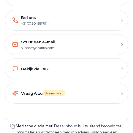
Bel ons
+31(0)204897914
Stuur een e-mail
support@azarius.com
Bekijk de FAQ
Vraag A
i
zu
Binnenkort
Medische disclaimer.
Deze inhoud is uitsluitend bedoeld ter
informatie en vormt geen medisch advies. Raadpleeg een