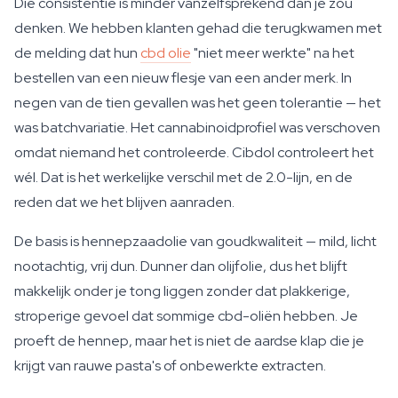
Die consistentie is minder vanzelfsprekend dan je zou
denken. We hebben klanten gehad die terugkwamen met
de melding dat hun
cbd olie
"niet meer werkte" na het
bestellen van een nieuw flesje van een ander merk. In
negen van de tien gevallen was het geen tolerantie — het
was batchvariatie. Het cannabinoidprofiel was verschoven
omdat niemand het controleerde. Cibdol controleert het
wél. Dat is het werkelijke verschil met de 2.0-lijn, en de
reden dat we het blijven aanraden.
De basis is hennepzaadolie van goudkwaliteit — mild, licht
nootachtig, vrij dun. Dunner dan olijfolie, dus het blijft
makkelijk onder je tong liggen zonder dat plakkerige,
stroperige gevoel dat sommige cbd-oliën hebben. Je
proeft de hennep, maar het is niet de aardse klap die je
krijgt van rauwe pasta's of onbewerkte extracten.