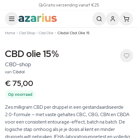
Skip to content
Gratis verzending vanaf €25
Home
Cbd Shop
Cbd Olie
Cibdol Cbd Olie 15
CBD olie 15%
CBD-shop
van
Cibdol
€ 75,00
Op voorraad
Zes milligram CBD per druppel in een gestandaardiseerde
2.0-formule — met vaste gehaltes CBC, CBG, CBN en CBDA
voor een consistent entourage-effect, batch na batch. De
logische stap omhoog als je je dosis al kent en minder
druppels wilt gebruiken. IFHA-laboratoriumgetest en volledig