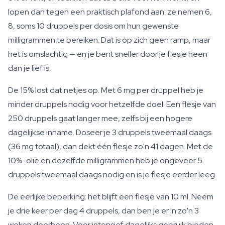
lopen dan tegen een praktisch plafond aan: ze nemen 6,
8, soms 10 druppels per dosis om hun gewenste
milligrammen te bereiken. Dat is op zich geen ramp, maar
het is omslachtig — en je bent sneller door je flesje heen
dan je lief is.
De 15% lost dat netjes op. Met 6 mg per druppel heb je
minder druppels nodig voor hetzelfde doel. Een flesje van
250 druppels gaat langer mee, zelfs bij een hogere
dagelijkse inname. Doseer je 3 druppels tweemaal daags
(36 mg totaal), dan dekt één flesje zo'n 41 dagen. Met de
10%-olie en dezelfde milligrammen heb je ongeveer 5
druppels tweemaal daags nodig en is je flesje eerder leeg.
De eerlijke beperking: het blijft een flesje van 10 ml. Neem
je drie keer per dag 4 druppels, dan ben je er in zo'n 3
weken doorheen. Voor intensief dagelijks gebruik bieden