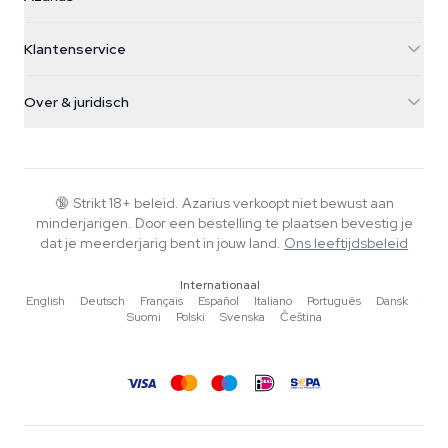
Galvaniweg 11
5482 TN Schijndel
Cannabiszaden
Klantenservice
Nederland
Paddo's
Verzendinfo
support@azarius.com
Smokeshop
Over & juridisch
+31(0)204897914
Retourbeleid
Smartshop
Over Azarius
Kwaliteitsgarantie
Herbshop
Wiki
Contact
Growshop
Blog
🔞
Strikt 18+ beleid. Azarius verkoopt niet bewust aan
Veelgestelde vragen
minderjarigen. Door een bestelling te plaatsen bevestig je
Muziek
Privacybeleid
dat je meerderjarig bent in jouw land.
Ons leeftijdsbeleid
Schrijvers
Internationaal
Redactionele normen
English
·
Deutsch
·
Français
·
Español
·
Italiano
·
Português
·
Dansk
·
Suomi
·
Polski
·
Svenska
·
Čeština
Tools & Calculators
Acties
Sitemap