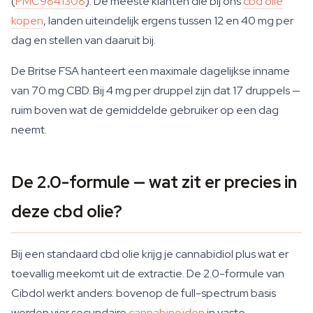
(
PMC9841308
). De meeste klanten die bij ons
cbd olie
kopen
, landen uiteindelijk ergens tussen 12 en 40 mg per
dag en stellen van daaruit bij.
De Britse FSA hanteert een maximale dagelijkse inname
van 70 mg CBD. Bij 4 mg per druppel zijn dat 17 druppels —
ruim boven wat de gemiddelde gebruiker op een dag
neemt.
De 2.0-formule — wat zit er precies in
deze cbd olie?
Bij een standaard cbd olie krijg je cannabidiol plus wat er
toevallig meekomt uit de extractie. De 2.0-formule van
Cibdol werkt anders: bovenop de full-spectrum basis
worden vier secundaire
cannabinoïden
in vaste