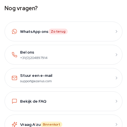
Nog vragen?
WhatsApp ons
Zo terug
Bel ons
+31(0)204897914
Stuur een e-mail
support@azarius.com
Bekijk de FAQ
Vraag A
i
zu
Binnenkort