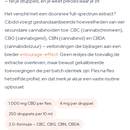
— tel je druppels, en je weet precies waar je zit.
Het verschil met een doorsnee full-spectrum extract?
Cibdol voegt gestandaardiseerde hoeveelheden van vier
secundaire cannabinoïden toe: CBC (cannabichromeen),
CBG (cannabigerol), CBN (cannabinol) en CBDA
(cannabidiolzuur) — verbindingen die bijdragen aan een
breder
entourage-effect
. Geen restjes die toevallig de
extractie overleven, maar bewust gekalibreerde
toevoegingen die per batch identiek zijn. Fles na fles
hetzelfde profiel, en dat merk je als je een vaste routine
opbouwt.
1.000 mg CBD per fles
4 mg per druppel
250 druppels per 10 ml
2.0-formule — CBC, CBG, CBN, CBDA