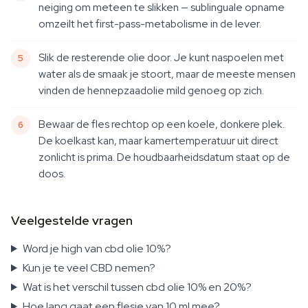
neiging om meteen te slikken — sublinguale opname
omzeilt het first-pass-metabolisme in de lever.
Slik de resterende olie door. Je kunt naspoelen met
water als de smaak je stoort, maar de meeste mensen
vinden de hennepzaadolie mild genoeg op zich.
Bewaar de fles rechtop op een koele, donkere plek.
De koelkast kan, maar kamertemperatuur uit direct
zonlicht is prima. De houdbaarheidsdatum staat op de
doos.
Veelgestelde vragen
Word je high van cbd olie 10%?
Kun je te veel CBD nemen?
Wat is het verschil tussen cbd olie 10% en 20%?
Hoe lang gaat een flesje van 10 ml mee?