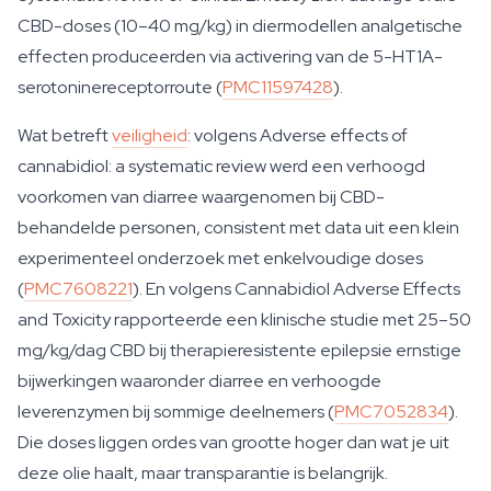
CBD-doses (10–40 mg/kg) in diermodellen analgetische
effecten produceerden via activering van de 5-HT1A-
serotoninereceptorroute (
PMC11597428
).
Wat betreft
veiligheid
: volgens
Adverse effects of
cannabidiol: a systematic review
werd een verhoogd
voorkomen van diarree waargenomen bij CBD-
behandelde personen, consistent met data uit een klein
experimenteel onderzoek met enkelvoudige doses
(
PMC7608221
). En volgens
Cannabidiol Adverse Effects
and Toxicity
rapporteerde een klinische studie met 25–50
mg/kg/dag CBD bij therapieresistente epilepsie ernstige
bijwerkingen waaronder diarree en verhoogde
leverenzymen bij sommige deelnemers (
PMC7052834
).
Die doses liggen ordes van grootte hoger dan wat je uit
deze olie haalt, maar transparantie is belangrijk.