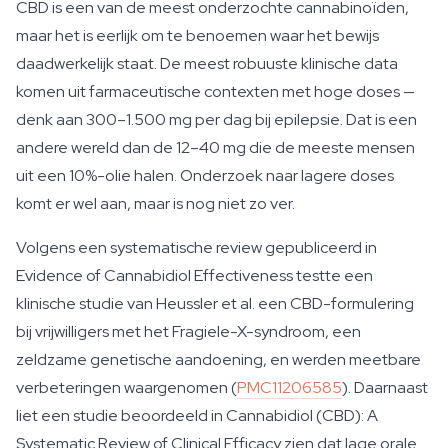
CBD is een van de meest onderzochte cannabinoïden,
maar het is eerlijk om te benoemen waar het bewijs
daadwerkelijk staat. De meest robuuste klinische data
komen uit farmaceutische contexten met hoge doses —
denk aan 300–1.500 mg per dag bij epilepsie. Dat is een
andere wereld dan de 12–40 mg die de meeste mensen
uit een 10%-olie halen. Onderzoek naar lagere doses
komt er wel aan, maar is nog niet zo ver.
Volgens een systematische review gepubliceerd in
Evidence of Cannabidiol Effectiveness
testte een
klinische studie van Heussler et al. een CBD-formulering
bij vrijwilligers met het Fragiele-X-syndroom, een
zeldzame genetische aandoening, en werden meetbare
verbeteringen waargenomen (
PMC11206585
). Daarnaast
liet een studie beoordeeld in
Cannabidiol (CBD): A
Systematic Review of Clinical Efficacy
zien dat lage orale