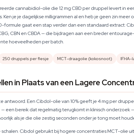
eerde cannabidiol-olie die 12 mg CBD per druppel levert in e
. Ken je je dagelijkse milligrammen al en heb je geen zin meer 
De 2.0-formule gaat een stap verder dan een standaard extract
BG, CBN en CBDA — die bijdragen aan een breder entourage-eff
ente hoeveelheden per batch.
250 druppels per flesje
MCT-draagolie (kokosnoot)
IFHA-l
en in Plaats van een Lagere Concent
te antwoord. Een Cibdol-olie van 10% geeft je 4 mg per druppel
 — een bereik dat regelmatig terugkomt in klinisch onderzoek — 
hoorlijk als je die olie zestig seconden onder je tong moet houd
chalen. Cibdol gebruikt bij hogere concentraties MCT-olie ui