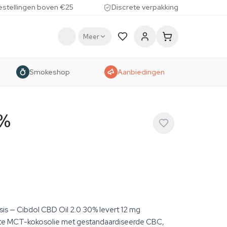
estellingen boven €25
Discrete verpakking
Meer
Smokeshop
Aanbiedingen
0%
sis — Cibdol CBD Oil 2.0 30% levert 12 mg
ichte MCT-kokosolie met gestandaardiseerde CBC,