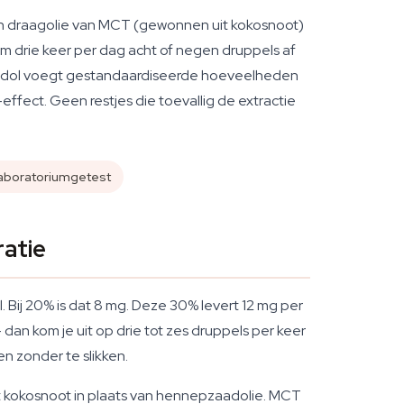
en draagolie van MCT (gewonnen uit kokosnoot)
om drie keer per dag acht of negen druppels af
: Cibdol voegt gestandaardiseerde hoeveelheden
ect. Geen restjes die toevallig de extractie
aboratoriumgetest
ratie
. Bij 20% is dat 8 mg. Deze 30% levert 12 mg per
dan kom je uit op drie tot zes druppels per keer
en zonder te slikken.
t kokosnoot in plaats van hennepzaadolie. MCT