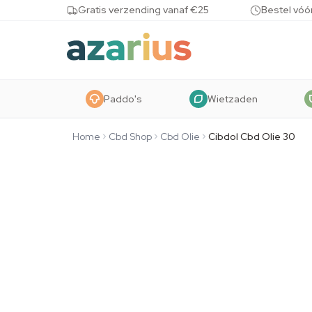
Skip to content
Gratis verzending vanaf €25
Bestel vóó
Paddo's
Wietzaden
Home
Cbd Shop
Cbd Olie
Cibdol Cbd Olie 30