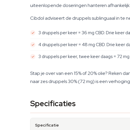
uiteenlopende doseringen hanteren afhankelijk
Cibdol adviseert de druppels sublinguaal in te ne
3 druppels per keer = 36 mg CBD. Drie keer da
4 druppels per keer = 48 mg CBD. Drie keer da
3 druppels per keer, twee keer daags = 72 mg 
Stap je over van een 15% of 20% olie? Reken dan
naar zes druppels 30% (72 mg) is een verhoging v
Specificaties
Specificatie