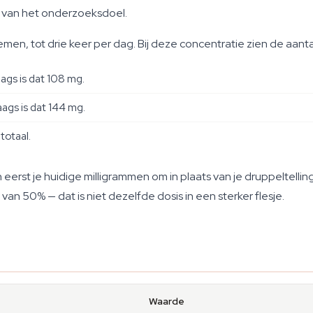
 van het onderzoeksdoel.
men, tot drie keer per dag. Bij deze concentratie zien de aantal
ags is dat 108 mg.
ags is dat 144 mg.
totaal.
 eerst je huidige milligrammen om in plaats van je druppeltell
an 50% — dat is niet dezelfde dosis in een sterker flesje.
Waarde