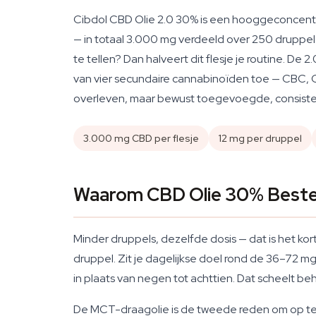
Cibdol CBD Olie 2.0 30% is een hooggeconcentr
— in totaal 3.000 mg verdeeld over 250 druppels
te tellen? Dan halveert dit flesje je routine. 
van vier secundaire cannabinoïden toe — CBC, C
overleven, maar bewust toegevoegde, consist
3.000 mg CBD per flesje
12 mg per druppel
Waarom CBD Olie 30% Bestell
Minder druppels, dezelfde dosis — dat is het kor
druppel. Zit je dagelijkse doel rond de 36–72 mg
in plaats van negen tot achttien. Dat scheelt be
De MCT-draagolie is de tweede reden om op te s