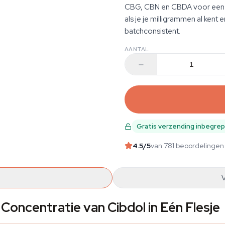
CBG, CBN en CBDA voor een c
als je je milligrammen al kent 
batchconsistent.
AANTAL
Gratis verzending inbegre
4.5
/5
van 781 beoordelingen
oncentratie van Cibdol in Eén Flesje