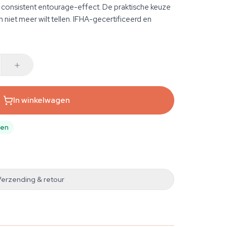
onsistent entourage-effect. De praktische keuze
en niet meer wilt tellen. IFHA-gecertificeerd en
In winkelwagen
pen
Verzending & retour