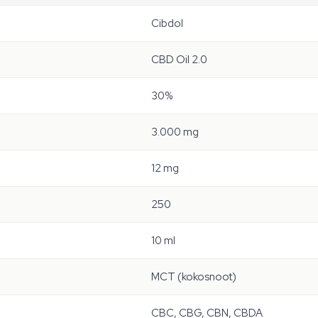
Cibdol
CBD Oil 2.0
30%
3.000 mg
12 mg
250
10 ml
MCT (kokosnoot)
CBC, CBG, CBN, CBDA