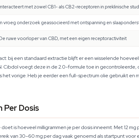
Interacteert met zowel CB1- als CB2-receptoren in preklinische stud
In vroeg onderzoek geassocieerd met ontspanning en slaaponders
De ruwe voorloper van CBD, met een eigen receptoractiviteit
ct: bij een standaard extractie blijft er een wisselende hoev
Cibdol voegt deze in de 2.0-formule toe in gecontroleerde, co
s het vorige. Heb je eerder een full-spectrum olie gebruikt en 
 Per Dosis
oet is hoeveel milligrammen je per dosis inneemt. Met 12 mg pe
eik van 30–60 mg per dag vaak genoemd als startpunt voor erva