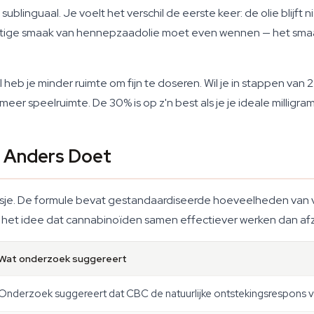
ublinguaal. Je voelt het verschil de eerste keer: de olie blijft n
achtige smaak van hennepzaadolie moet even wennen — het smaak
heb je minder ruimte om fijn te doseren. Wil je in stappen van 2
meer speelruimte. De 30% is op z'n best als je je ideale milligr
l Anders Doet
flesje. De formule bevat gestandaardiseerde hoeveelheden van 
et idee dat cannabinoïden samen effectiever werken dan afzonde
Wat onderzoek suggereert
Onderzoek suggereert dat CBC de natuurlijke ontstekingsrespons 