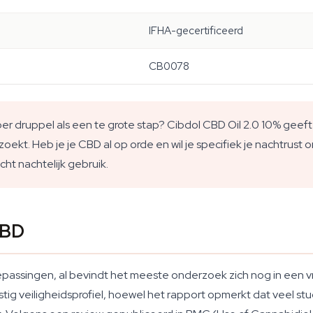
IFHA-gecertificeerd
CB0078
per druppel als een te grote stap? Cibdol CBD Oil 2.0 10% geef
is zoekt. Heb je je CBD al op orde en wil je specifiek je nachtr
ht nachtelijk gebruik.
CBD
passingen, al bevindt het meeste onderzoek zich nog in een v
 veiligheidsprofiel, hoewel het rapport opmerkt dat veel stu