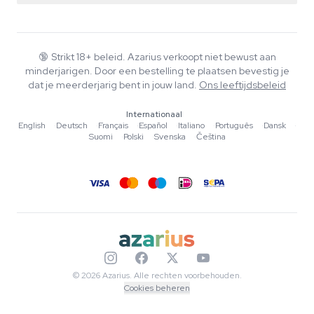
Smartshop
Over Azarius
Kwaliteitsgarantie
Herbshop
Wiki
Contact
Growshop
Blog
🔞
Strikt 18+ beleid. Azarius verkoopt niet bewust aan
Veelgestelde vragen
minderjarigen. Door een bestelling te plaatsen bevestig je
Muziek
Privacybeleid
dat je meerderjarig bent in jouw land.
Ons leeftijdsbeleid
Schrijvers
Internationaal
Redactionele normen
English
·
Deutsch
·
Français
·
Español
·
Italiano
·
Português
·
Dansk
·
Suomi
·
Polski
·
Svenska
·
Čeština
Tools & Calculators
Acties
Sitemap
© 2026 Azarius. Alle rechten voorbehouden.
Cookies beheren