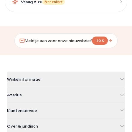
Vraag A
i
zu
Binnenkort
Meld je aan voor onze nieuwsbrief
-10%
Winkelinformatie
Azarius
Azarius
Galvaniweg 11
5482 TN Schijndel
Cannabiszaden
Klantenservice
Nederland
Paddo's
Verzendinfo
support@azarius.com
Smokeshop
Over & juridisch
+31(0)204897914
Retourbeleid