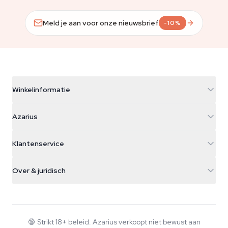
Meld je aan voor onze nieuwsbrief
-10%
Winkelinformatie
Azarius
Azarius
Galvaniweg 11
5482 TN Schijndel
Cannabiszaden
Klantenservice
Nederland
Paddo's
Verzendinfo
support@azarius.com
Smokeshop
Over & juridisch
+31(0)204897914
Retourbeleid
Smartshop
Over Azarius
Kwaliteitsgarantie
Herbshop
Wiki
Contact
Growshop
Blog
🔞
Strikt 18+ beleid. Azarius verkoopt niet bewust aan
Veelgestelde vragen