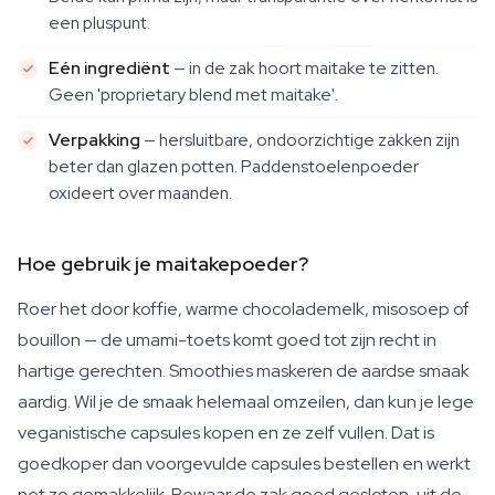
een pluspunt.
Eén ingrediënt
— in de zak hoort maitake te zitten.
Geen 'proprietary blend met maitake'.
Verpakking
— hersluitbare, ondoorzichtige zakken zijn
beter dan glazen potten. Paddenstoelenpoeder
oxideert over maanden.
Hoe gebruik je maitakepoeder?
Roer het door koffie, warme chocolademelk, misosoep of
bouillon — de umami-toets komt goed tot zijn recht in
hartige gerechten. Smoothies maskeren de aardse smaak
aardig. Wil je de smaak helemaal omzeilen, dan kun je lege
veganistische capsules kopen en ze zelf vullen. Dat is
goedkoper dan voorgevulde capsules bestellen en werkt
net zo gemakkelijk. Bewaar de zak goed gesloten, uit de