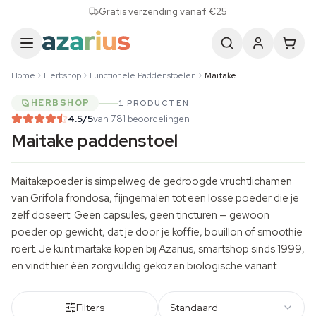
Skip to content
Gratis verzending vanaf €25
Home
Herbshop
Functionele Paddenstoelen
Maitake
HERBSHOP
1 PRODUCTEN
4.5
/5
van 781 beoordelingen
Maitake paddenstoel
Maitakepoeder is simpelweg de gedroogde vruchtlichamen
van
Grifola frondosa
, fijngemalen tot een losse poeder die je
zelf doseert. Geen capsules, geen tincturen — gewoon
poeder op gewicht, dat je door je koffie, bouillon of smoothie
roert. Je kunt maitake kopen bij Azarius, smartshop sinds 1999,
en vindt hier één zorgvuldig gekozen biologische variant.
Filters
Standaard