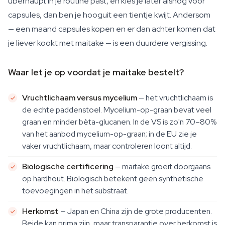
überhaupt in je routine past, en kies je later alsnog voor
capsules, dan ben je hooguit een tientje kwijt. Andersom
— een maand capsules kopen en er dan achter komen dat
je liever kookt met maitake — is een duurdere vergissing.
Waar let je op voordat je maitake bestelt?
Vruchtlichaam versus mycelium
— het vruchtlichaam is
de echte paddenstoel. Mycelium-op-graan bevat veel
graan en minder bèta-glucanen. In de VS is zo'n 70–80%
van het aanbod mycelium-op-graan; in de EU zie je
vaker vruchtlichaam, maar controleren loont altijd.
Biologische certificering
— maitake groeit doorgaans
op hardhout. Biologisch betekent geen synthetische
toevoegingen in het substraat.
Herkomst
— Japan en China zijn de grote producenten.
Beide kan prima zijn, maar transparantie over herkomst is